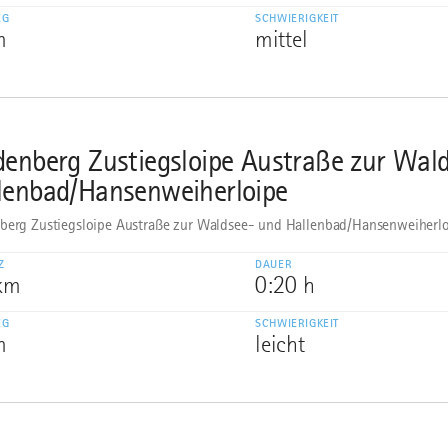
EG
SCHWIERIGKEIT
m
mittel
denberg Zustiegsloipe Austraße zur Wal
lenbad/Hansenweiherloipe
berg Zustiegsloipe Austraße zur Waldsee- und Hallenbad/Hansenweiherl
Z
DAUER
 km
0:20 h
EG
SCHWIERIGKEIT
m
leicht