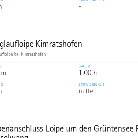
m
-
glaufloipe Kimratshofen
ufloipe bei Kimratshofen
Z
DAUER
 km
1:00 h
EG
SCHWIERIGKEIT
m
mittel
penanschluss Loipe um den Grüntensee 
selwang