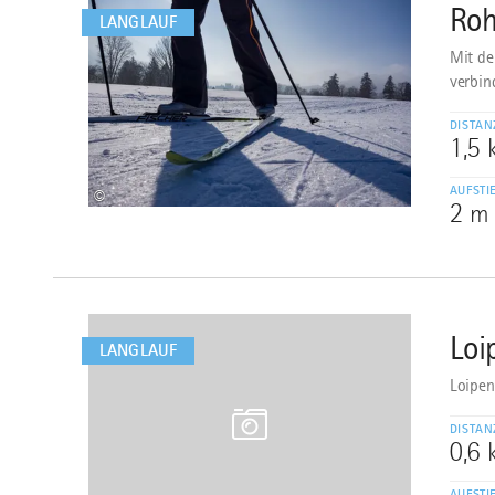
Roh
4
LANGLAUF
Mit de
verbin
DISTAN
1,5
AUFSTI
©
2 m
mehr
dazu
Loi
5
LANGLAUF
Loipen
DISTAN
0,6
AUFSTI