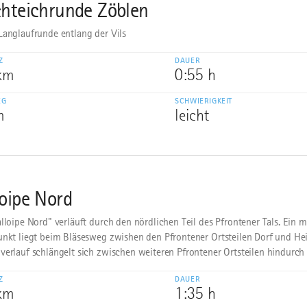
chteichrunde Zöblen
Langlaufrunde entlang der Vils
Z
DAUER
 km
0:55 h
EG
SCHWIERIGKEIT
m
leicht
loipe Nord
alloipe Nord" verläuft durch den nördlichen Teil des Pfrontener Tals. Ein 
unkt liegt beim Bläsesweg zwishen den Pfrontener Ortsteilen Dorf und Hei
verlauf schlängelt sich zwischen weiteren Pfrontener Ortsteilen hindurch 
Z
DAUER
 km
1:35 h