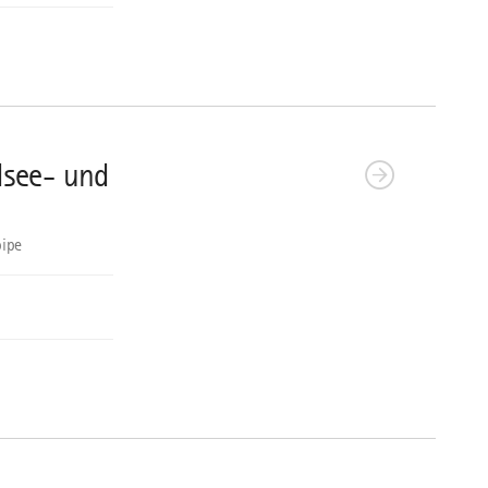
dsee- und
oipe