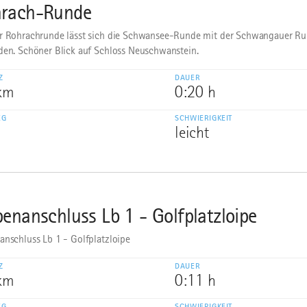
rach-Runde
r Rohrachrunde lässt sich die Schwansee-Runde mit der Schwangauer Ru
den. Schöner Blick auf Schloss Neuschwanstein.
Z
DAUER
 km
0:20 h
EG
SCHWIERIGKEIT
leicht
penanschluss Lb 1 - Golfplatzloipe
anschluss Lb 1 - Golfplatzloipe
Z
DAUER
 km
0:11 h
EG
SCHWIERIGKEIT