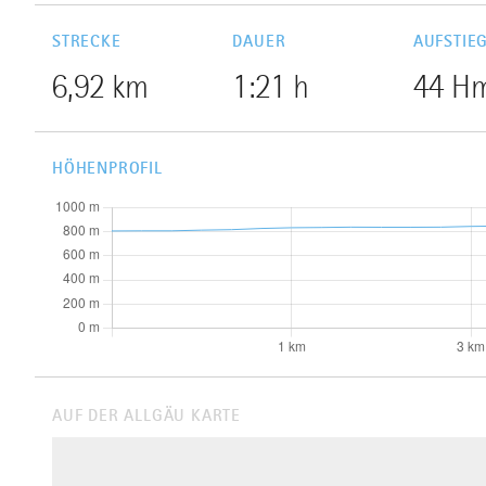
STRECKE
DAUER
AUFSTIE
6,92 km
1:21 h
44 H
HÖHENPROFIL
AUF DER ALLGÄU KARTE