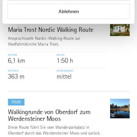
mehr
Ablehnen
dazu
TOUR
Maria Trost Nordic Walking Route
5
©
Anspruchsvolle Nordic-Walking-Route zur
Wallfahrtskirche Maria Trost.
DISTANZ
DAUER
6,1 km
1:50 h
AUFSTIEG
SCHWIERIGKEIT
363 m
mittel
mehr
dazu
TOUR
Walkingrunde von Oberdorf zum
6
©
Werdensteiner Moos
Diese Route führt Sie vom Wanderparkplatz in
Oberdorf durch das Werdensteiner Moos und zurück.