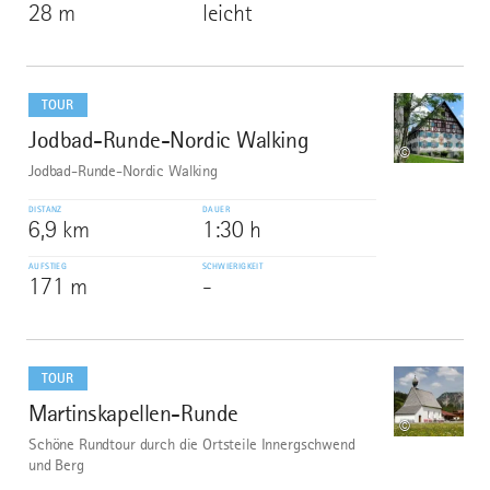
28 m
leicht
mehr
dazu
TOUR
Jodbad-Runde-Nordic Walking
8
©
Jodbad-Runde-Nordic Walking
DISTANZ
DAUER
6,9 km
1:30 h
AUFSTIEG
SCHWIERIGKEIT
171 m
-
mehr
dazu
TOUR
Martinskapellen-Runde
9
©
Schöne Rundtour durch die Ortsteile Innergschwend
und Berg