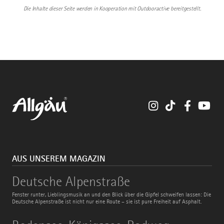
Die Inhalte dieser Seite werden in Kooperation mit Outdooractive bereitgestellt.
Instagram
TikTok
Faceboo
You
AUS UNSEREM MAGAZIN
Deutsche
Deutsche Alpenstraße
Alpenstraße
Fenster runter, Lieblingsmusik an und den Blick über die Gipfel schweifen lassen: Die
Deutsche Alpenstraße ist nicht nur eine Route – sie ist pure Freiheit auf Asphalt.
Bodensee-