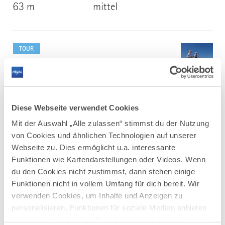
63 m
mittel
mehr
dazu
TOUR
Argenrunde
2
©
Mittelschwere Rundtour mit unberührten
Flussabschnitten und Panoramablick auf die Alpenkette.
Diese Webseite verwendet Cookies
DISTANZ
DAUER
9,6 km
2:05 h
Mit der Auswahl „Alle zulassen“ stimmst du der Nutzung
AUFSTIEG
SCHWIERIGKEIT
von Cookies und ähnlichen Technologien auf unserer
121 m
-
Webseite zu. Dies ermöglicht u.a. interessante
Funktionen wie Kartendarstellungen oder Videos. Wenn
mehr
du den Cookies nicht zustimmst, dann stehen einige
dazu
Funktionen nicht in vollem Umfang für dich bereit. Wir
TOUR
verwenden Cookies, um Inhalte und Anzeigen zu
Jungholzer Dorfrunde
3
©
personalisieren, Funktionen für soziale Medien anbieten
Einmal Jungholz umrunden.
zu können und die Zugriffe auf unsere Website zu