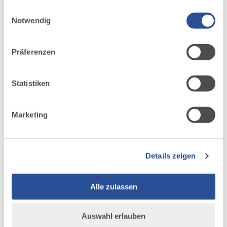
analysieren. Außerdem geben wir Informationen zu
DISTANZ
DAUER
Einwilligungsauswahl
7,5 km
1:50 h
deiner Verwendung unserer Website an unsere Partner
Notwendig
für soziale Medien, Werbung und Analysen weiter.
AUFSTIEG
SCHWIERIGKEIT
221 m
schwer
Unsere Partner führen diese Informationen
Präferenzen
möglicherweise mit weiteren Daten zusammen, die du
ihnen bereitgestellt hast oder die sie im Rahmen Ihrer
mehr
dazu
Nutzung der Dienste gesammelt haben.
Statistiken
TOUR
Nordic Walking II Bad Wörishofen
4
©
Marketing
In und um Bad Wörishofen stehen Ihnen
fünf Terrainkurwege (blau punktierte Linie) und drei
Nordic-Walking-Runden mit unterschiedlichen Längen
und Schwierigkeitsgraden zur Verfügung.
Die ausgeschilderten Touren führen durch die hügelige
Details zeigen
Wohlfühllandschaft des...
DISTANZ
DAUER
Alle zulassen
13,2 km
1:50 h
AUFSTIEG
SCHWIERIGKEIT
19 m
-
Auswahl erlauben