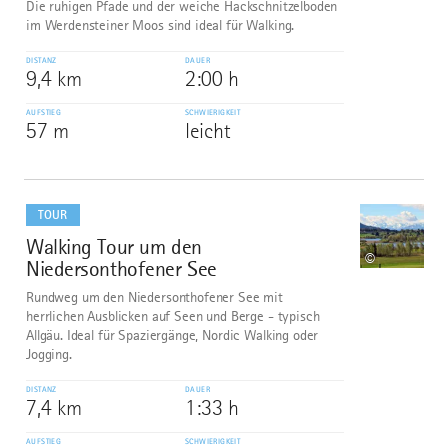
Die ruhigen Pfade und der weiche Hackschnitzelboden
im Werdensteiner Moos sind ideal für Walking.
DISTANZ
DAUER
9,4 km
2:00 h
AUFSTIEG
SCHWIERIGKEIT
57 m
leicht
mehr
dazu
TOUR
Walking Tour um den
7
©
Niedersonthofener See
Rundweg um den Niedersonthofener See mit
herrlichen Ausblicken auf Seen und Berge - typisch
Allgäu. Ideal für Spaziergänge, Nordic Walking oder
Jogging.
DISTANZ
DAUER
7,4 km
1:33 h
AUFSTIEG
SCHWIERIGKEIT