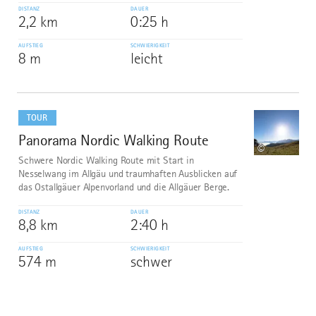
DISTANZ
DAUER
2,2 km
0:25 h
AUFSTIEG
SCHWIERIGKEIT
8 m
leicht
mehr
dazu
TOUR
Panorama Nordic Walking Route
10
©
Schwere Nordic Walking Route mit Start in
Nesselwang im Allgäu und traumhaften Ausblicken auf
das Ostallgäuer Alpenvorland und die Allgäuer Berge.
DISTANZ
DAUER
8,8 km
2:40 h
AUFSTIEG
SCHWIERIGKEIT
574 m
schwer