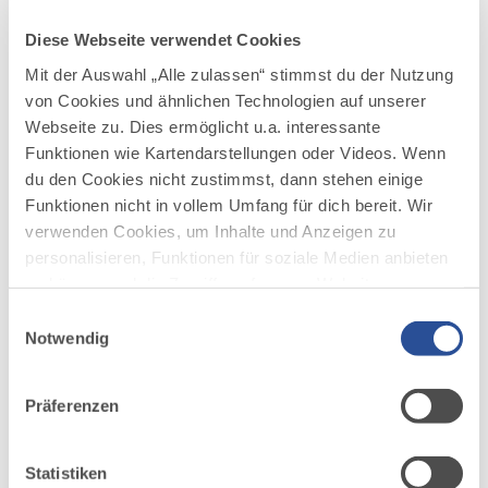
mehr
Diese Webseite verwendet Cookies
dazu
TOUR
Mit der Auswahl „Alle zulassen“ stimmst du der Nutzung
Jungholzer Dorfrunde
3
von Cookies und ähnlichen Technologien auf unserer
©
Einmal Jungholz umrunden.
Webseite zu. Dies ermöglicht u.a. interessante
Funktionen wie Kartendarstellungen oder Videos. Wenn
DISTANZ
DAUER
7,5 km
1:50 h
du den Cookies nicht zustimmst, dann stehen einige
Funktionen nicht in vollem Umfang für dich bereit. Wir
AUFSTIEG
SCHWIERIGKEIT
221 m
schwer
verwenden Cookies, um Inhalte und Anzeigen zu
personalisieren, Funktionen für soziale Medien anbieten
zu können und die Zugriffe auf unsere Website zu
mehr
analysieren. Außerdem geben wir Informationen zu
dazu
Einwilligungsauswahl
TOUR
deiner Verwendung unserer Website an unsere Partner
Notwendig
Nordic Walking I Bad Wörishofen
4
für soziale Medien, Werbung und Analysen weiter.
©
Unsere Partner führen diese Informationen
In und um Bad Wörishofen stehen Ihnen
Präferenzen
fünf Terrainkurwege (blau punktierte Linie) und drei
möglicherweise mit weiteren Daten zusammen, die du
Nordic-Walking-Runden mit unterschiedlichen Längen
ihnen bereitgestellt hast oder die sie im Rahmen Ihrer
und Schwierigkeitsgraden zur Verfügung.
Nutzung der Dienste gesammelt haben.
Statistiken
Die ausgeschilderten Touren führen durch die hügelige