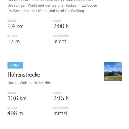
Die ruhigen Pfade und der weiche Hackschnitzelboden
im Werdensteiner Moos sind ideal für Walking.
DISTANZ
DAUER
9,4 km
2:00 h
AUFSTIEG
SCHWIERIGKEIT
57 m
leicht
mehr
dazu
TOUR
Höhenstrecke
8
©
Nordic Walking in der Höh.
DISTANZ
DAUER
10,6 km
2:15 h
AUFSTIEG
SCHWIERIGKEIT
496 m
mittel