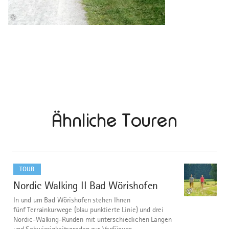
©
Ähnliche Touren
mehr
dazu
TOUR
Nordic Walking II Bad Wörishofen
1
©
In und um Bad Wörishofen stehen Ihnen
fünf Terrainkurwege (blau punktierte Linie) und drei
Nordic-Walking-Runden mit unterschiedlichen Längen