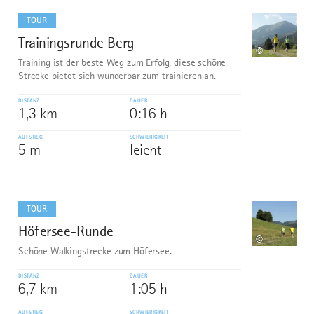
mehr
dazu
TOUR
Trainingsrunde Berg
9
©
Training ist der beste Weg zum Erfolg, diese schöne
Strecke bietet sich wunderbar zum trainieren an.
DISTANZ
DAUER
1,3 km
0:16 h
AUFSTIEG
SCHWIERIGKEIT
5 m
leicht
mehr
dazu
TOUR
Höfersee-Runde
10
©
Schöne Walkingstrecke zum Höfersee.
DISTANZ
DAUER
6,7 km
1:05 h
AUFSTIEG
SCHWIERIGKEIT