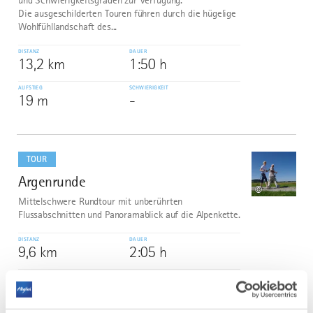
und Schwierigkeitsgraden zur Verfügung.
Die ausgeschilderten Touren führen durch die hügelige
Wohlfühllandschaft des...
DISTANZ
DAUER
13,2 km
1:50 h
AUFSTIEG
SCHWIERIGKEIT
19 m
-
mehr
dazu
TOUR
Argenrunde
2
©
Mittelschwere Rundtour mit unberührten
Flussabschnitten und Panoramablick auf die Alpenkette.
DISTANZ
DAUER
9,6 km
2:05 h
AUFSTIEG
SCHWIERIGKEIT
121 m
-