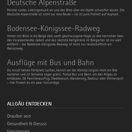
Deutsche Alpenstraße
Alpenstraße
Fenster runter, Lieblingsmusik an und den Blick über die Gipfel schweifen lassen: Die
Deutsche Alpenstraße ist nicht nur eine Route – sie ist pure Freiheit auf Asphalt.
Bodensee-
Bodensee-Königssee-Radweg
Königssee-
Radweg
Immer mit Blick in die Berge über sanft geschwungene Hügel zu den herrlichen Seen
des Voralpenlandes radeln und das nächste Kaltgetränk im Biergarten ist nie weit
entfernt – der Bodensee-Königssee-Radweg ist nicht nur landschaftlich ein
Genussweg.
Ausflüge
Ausflüge mit Bus und Bahn
mit
Bus
Du musst keinen Parkplatz suchen, kannst vor der Abreise sorglos noch ein Bier
und
bestellen und ist teilweise sogar gratis: Nutze Bus und Bahn, um das Allgäu zu
Bahn
entdecken. Ob Familienausflug, Stadtbesuch, Wanderung, Radtour oder Wintersport
– hier findest du ein paar Vorschläge.
ALLGÄU ENTDECKEN
Draußen sein
Gesundheit & Genuss
Familienzeit