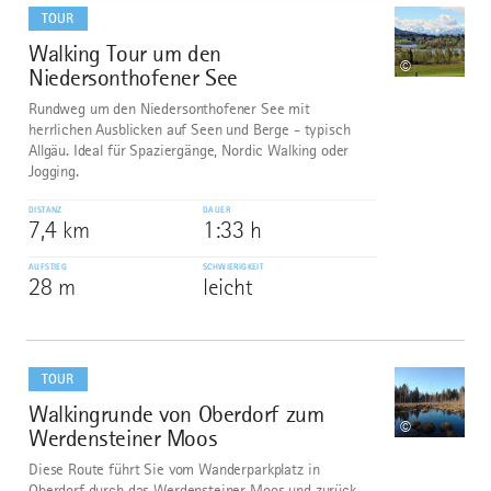
dazu
TOUR
Walking Tour um den
6
©
Niedersonthofener See
Rundweg um den Niedersonthofener See mit
herrlichen Ausblicken auf Seen und Berge - typisch
Allgäu. Ideal für Spaziergänge, Nordic Walking oder
Jogging.
DISTANZ
DAUER
7,4 km
1:33 h
AUFSTIEG
SCHWIERIGKEIT
28 m
leicht
mehr
dazu
TOUR
Walkingrunde von Oberdorf zum
7
©
Werdensteiner Moos
Diese Route führt Sie vom Wanderparkplatz in
Oberdorf durch das Werdensteiner Moos und zurück.