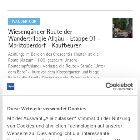
mehr
dazu
WANDERTOUR
Wiesengänger Route der
2
©
Wandertrilogie Allgäu - Etappe 01 -
Marktoberdorf - Kaufbeuren
Achtung: Im Bereich des Crescentia Kloster ist die
Route bis zum 11.09. gesperrt. Unsere
Routeempfehlung: Verlasse die Route - Straße "Unter
dem Berg" - kurz vor dem Klostergarten und biege
links in die Straße Obstgarten ein. Folge ihr bis zur
Schmiedgasse, biege dort...
DISTANZ
DAUER
26,6 km
7:00 h
Diese Webseite verwendet Cookies
AUFSTIEG
SCHWIERIGKEIT
225 m
mittel
Mit der Auswahl „Alle zulassen“ stimmst du der Nutzung
von Cookies und ähnlichen Technologien auf unserer
Webseite zu. Dies ermöglicht u.a. interessante
mehr
dazu