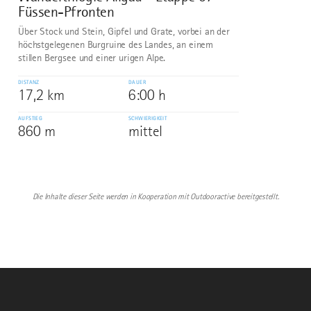
Füssen-Pfronten
Über Stock und Stein, Gipfel und Grate, vorbei an der
höchstgelegenen Burgruine des Landes, an einem
stillen Bergsee und einer urigen Alpe.
DISTANZ
DAUER
17,2 km
6:00 h
AUFSTIEG
SCHWIERIGKEIT
860 m
mittel
Die Inhalte dieser Seite werden in Kooperation mit Outdooractive bereitgestellt.