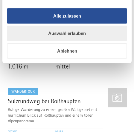
Streckenverlauf bzw. ausgeschilderte Laufrichtung:
Traunried - Kirch-Siebnach -
Alle zulassen
Siebnach - Ettringen - Türkheim - Bad Wörishofen -
Schöneschach - Osterlauchdorf - Helchenried
- Dirlewang - Köngetried - Mussenhausen - Markt
Auswahl erlauben
Rettenbach - Eheim - Hofs - Guggenberg -...
DISTANZ
DAUER
79,5 km
21:59 h
Ablehnen
AUFSTIEG
SCHWIERIGKEIT
1.016 m
mittel
mehr
dazu
WANDERTOUR
Sulzrundweg bei Roßhaupten
5
Ruhige Wanderung zu einem großen Waldgebiet mit
herrlichem Blick auf Roßhaupten und einem tollen
Alpenpanorama.
DISTANZ
DAUER