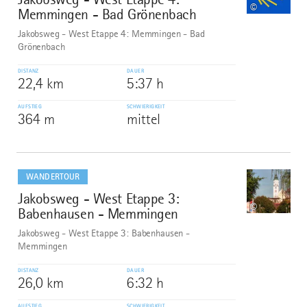
©
Memmingen - Bad Grönenbach
Jakobsweg - West Etappe 4: Memmingen - Bad
Grönenbach
DISTANZ
DAUER
22,4 km
5:37 h
AUFSTIEG
SCHWIERIGKEIT
364 m
mittel
mehr
dazu
WANDERTOUR
Jakobsweg - West Etappe 3:
8
©
Babenhausen - Memmingen
Jakobsweg - West Etappe 3: Babenhausen -
Memmingen
DISTANZ
DAUER
26,0 km
6:32 h
AUFSTIEG
SCHWIERIGKEIT