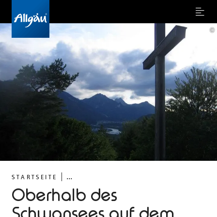
Menu
©
...
STARTSEITE
Oberhalb des
Schwansees auf dem