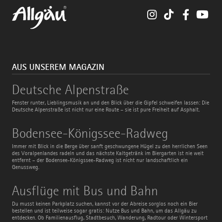
Instagram
TikTok
Faceboo
You
AUS UNSEREM MAGAZIN
Deutsche
Deutsche Alpenstraße
Alpenstraße
Fenster runter, Lieblingsmusik an und den Blick über die Gipfel schweifen lassen: Die
Deutsche Alpenstraße ist nicht nur eine Route – sie ist pure Freiheit auf Asphalt.
Bodensee-
Bodensee-Königssee-Radweg
Königssee-
Radweg
Immer mit Blick in die Berge über sanft geschwungene Hügel zu den herrlichen Seen
des Voralpenlandes radeln und das nächste Kaltgetränk im Biergarten ist nie weit
entfernt – der Bodensee-Königssee-Radweg ist nicht nur landschaftlich ein
Genussweg.
Ausflüge
Ausflüge mit Bus und Bahn
mit
Bus
Du musst keinen Parkplatz suchen, kannst vor der Abreise sorglos noch ein Bier
und
bestellen und ist teilweise sogar gratis: Nutze Bus und Bahn, um das Allgäu zu
Bahn
entdecken. Ob Familienausflug, Stadtbesuch, Wanderung, Radtour oder Wintersport