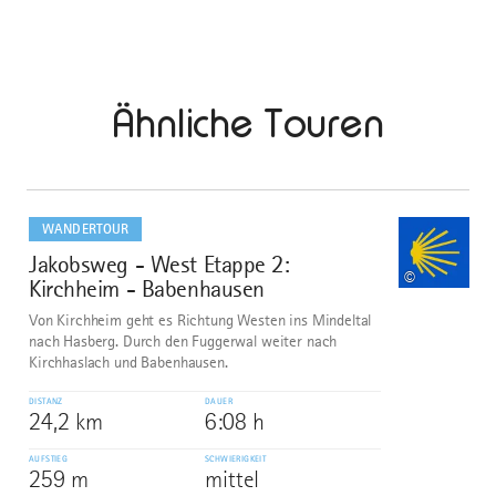
Ähnliche Touren
mehr
dazu
WANDERTOUR
Jakobsweg - West Etappe 2:
1
©
Kirchheim - Babenhausen
Von Kirchheim geht es Richtung Westen ins Mindeltal
nach Hasberg. Durch den Fuggerwal weiter nach
Kirchhaslach und Babenhausen.
DISTANZ
DAUER
24,2 km
6:08 h
AUFSTIEG
SCHWIERIGKEIT
259 m
mittel