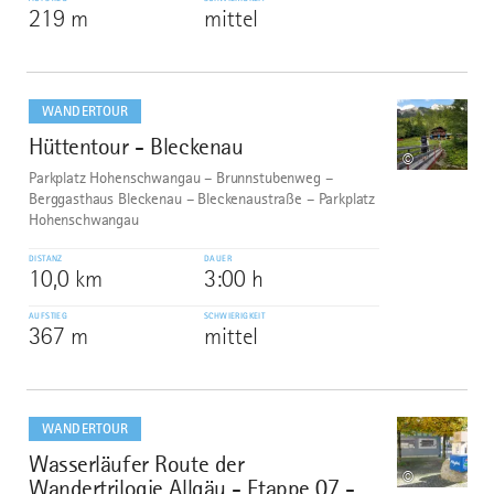
219 m
mittel
mehr
dazu
WANDERTOUR
Hüttentour - Bleckenau
9
©
Parkplatz Hohenschwangau – Brunnstubenweg –
Berggasthaus Bleckenau – Bleckenaustraße – Parkplatz
Hohenschwangau
DISTANZ
DAUER
10,0 km
3:00 h
AUFSTIEG
SCHWIERIGKEIT
367 m
mittel
mehr
dazu
WANDERTOUR
Wasserläufer Route der
10
©
Wandertrilogie Allgäu - Etappe 07 -