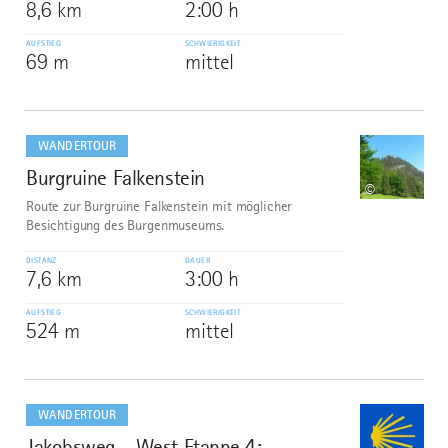
8,6 km
2:00 h
AUFSTIEG
SCHWIERIGKEIT
69 m
mittel
mehr
dazu
WANDERTOUR
Burgruine Falkenstein
6
©
Route zur Burgruine Falkenstein mit möglicher
Besichtigung des Burgenmuseums.
DISTANZ
DAUER
7,6 km
3:00 h
AUFSTIEG
SCHWIERIGKEIT
524 m
mittel
mehr
dazu
WANDERTOUR
Jakobsweg - West Etappe 4:
7