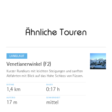
Ähnliche Touren
mehr
dazu
LANGLAUF
Venetianerwinkel (F2)
1
©
Kurzer Rundkurs mit leichten Steigungen und sanften
Abfahrten mit Blick auf das Hohe Schloss von Füssen.
DISTANZ
DAUER
1,4 km
0:17 h
AUFSTIEG
SCHWIERIGKEIT
17 m
mittel