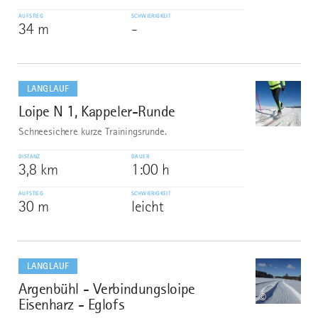
AUFSTIEG
SCHWIERIGKEIT
34 m
-
mehr
dazu
LANGLAUF
Loipe N 1, Kappeler-Runde
7
©
Schneesichere kurze Trainingsrunde.
DISTANZ
DAUER
3,8 km
1:00 h
AUFSTIEG
SCHWIERIGKEIT
30 m
leicht
mehr
dazu
LANGLAUF
Argenbühl - Verbindungsloipe
8
©
Eisenharz - Eglofs