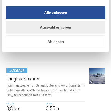
Start: Parkplatz beim Hallenbad. Nach 100 m biegt
man rechts ab und läuft rechts vom Bach leicht
aufwärt am Schulzentrum vorbei. Dann geht es eben
Alle zulassen
weiter. Daraufhin geht es Richtung Süden am neuen
Gewerbegebiet entlang auf eine kleine Anhöhe. Dort
rechts dem Wegweiser...
Auswahl erlauben
DISTANZ
DAUER
4,0 km
0:49 h
Ablehnen
AUFSTIEG
SCHWIERIGKEIT
40 m
mittel
mehr
dazu
LANGLAUF
Langlaufstadion
6
©
Trainingsstrecke für Genussläufer und Ambitionierte im
Volksbank Allgäu-Oberschwaben eG Langlaufstadion
Isny, teilbeschneit mit Flutlicht.
DISTANZ
DAUER
3,8 km
0:55 h