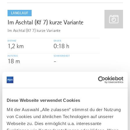
mehr
dazu
LANGLAUF
Im Aschtal (Kf 7) kurze Variante
2
Im Aschtal (Kf 7) kurze Variante
DISTANZ
DAUER
1,2 km
0:18 h
AUFSTIEG
SCHWIERIGKEIT
18 m
-
mehr
dazu
LANGLAUF
Loipe Le 3
3
Diese Webseite verwendet Cookies
Schwierigkeitsgrad: leicht; Diagonal- und Skatingloipe
Mit der Auswahl „Alle zulassen“ stimmst du der Nutzung
DISTANZ
DAUER
von Cookies und ähnlichen Technologien auf unserer
4,3 km
1:20 h
Webseite zu. Dies ermöglicht u.a. interessante
AUFSTIEG
SCHWIERIGKEIT