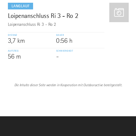
dazu
LANGLAUF
Loipenanschluss Ri 3 - Ro 2
10
Loipenanschluss Ri 3 - Ro 2
DISTANZ
DAUER
3,7 km
0:56 h
AUFSTIEG
SCHWIERIGKEIT
56 m
-
Die Inhalte dieser Seite werden in Kooperation mit Outdooractive bereitgestellt.