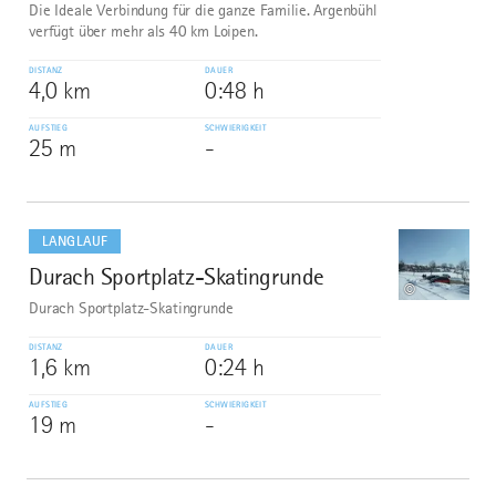
Die Ideale Verbindung für die ganze Familie. Argenbühl
verfügt über mehr als 40 km Loipen.
DISTANZ
DAUER
4,0 km
0:48 h
AUFSTIEG
SCHWIERIGKEIT
25 m
-
mehr
dazu
LANGLAUF
Durach Sportplatz-Skatingrunde
9
©
Durach Sportplatz-Skatingrunde
DISTANZ
DAUER
1,6 km
0:24 h
AUFSTIEG
SCHWIERIGKEIT
19 m
-
mehr