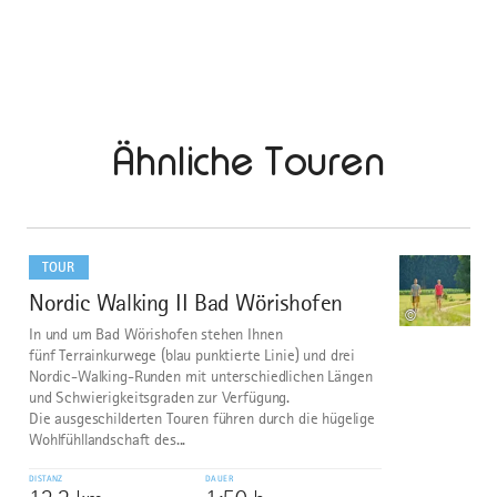
Ähnliche Touren
mehr
dazu
TOUR
Nordic Walking II Bad Wörishofen
1
©
In und um Bad Wörishofen stehen Ihnen
fünf Terrainkurwege (blau punktierte Linie) und drei
Nordic-Walking-Runden mit unterschiedlichen Längen
und Schwierigkeitsgraden zur Verfügung.
Die ausgeschilderten Touren führen durch die hügelige
Wohlfühllandschaft des...
DISTANZ
DAUER