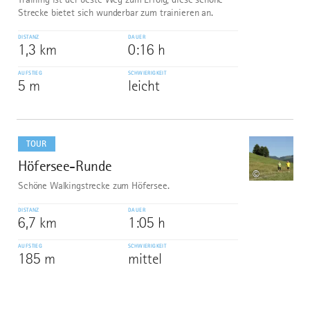
Strecke bietet sich wunderbar zum trainieren an.
DISTANZ
DAUER
1,3 km
0:16 h
AUFSTIEG
SCHWIERIGKEIT
5 m
leicht
mehr
dazu
TOUR
Höfersee-Runde
10
©
Schöne Walkingstrecke zum Höfersee.
DISTANZ
DAUER
6,7 km
1:05 h
AUFSTIEG
SCHWIERIGKEIT
185 m
mittel