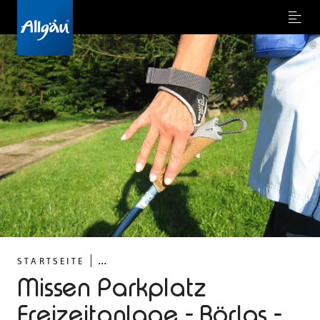
Menu
©
...
STARTSEITE
Missen Parkplatz
Freizeitanlage - Börlas -