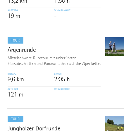
13,2 km
1:50 h
AUFSTIEG
SCHWIERIGKEIT
19 m
-
mehr
dazu
TOUR
Argenrunde
2
©
Mittelschwere Rundtour mit unberührten
Flussabschnitten und Panoramablick auf die Alpenkette.
DISTANZ
DAUER
9,6 km
2:05 h
AUFSTIEG
SCHWIERIGKEIT
121 m
-
mehr
dazu
TOUR
Jungholzer Dorfrunde
3