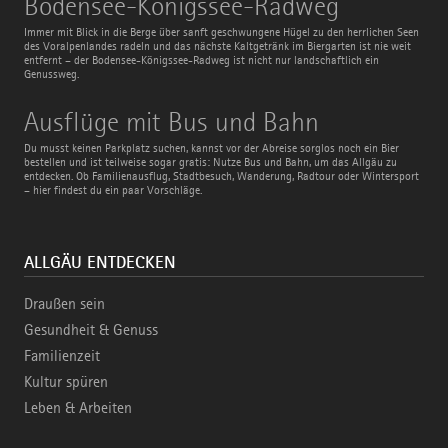
Bodensee-Königssee-Radweg
Königssee-
Radweg
Immer mit Blick in die Berge über sanft geschwungene Hügel zu den herrlichen Seen
des Voralpenlandes radeln und das nächste Kaltgetränk im Biergarten ist nie weit
entfernt – der Bodensee-Königssee-Radweg ist nicht nur landschaftlich ein
Genussweg.
Ausflüge
Ausflüge mit Bus und Bahn
mit
Bus
Du musst keinen Parkplatz suchen, kannst vor der Abreise sorglos noch ein Bier
und
bestellen und ist teilweise sogar gratis: Nutze Bus und Bahn, um das Allgäu zu
Bahn
entdecken. Ob Familienausflug, Stadtbesuch, Wanderung, Radtour oder Wintersport
– hier findest du ein paar Vorschläge.
ALLGÄU ENTDECKEN
Draußen sein
Gesundheit & Genuss
Familienzeit
Kultur spüren
Leben & Arbeiten