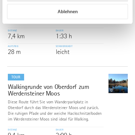
Rundweg um den Niedersonthofener See mit
herrlichen Ausblicken auf Seen und Berge - typisch
Ablehnen
Allgäu. Ideal für Spaziergänge, Nordic Walking oder
Jogging.
DISTANZ
DAUER
7,4 km
1:33 h
AUFSTIEG
SCHWIERIGKEIT
28 m
leicht
mehr
dazu
TOUR
Walkingrunde von Oberdorf zum
7
©
Werdensteiner Moos
Diese Route führt Sie vom Wanderparkplatz in
Oberdorf durch das Werdensteiner Moos und zurück.
Die ruhigen Pfade und der weiche Hackschnitzelboden
im Werdensteiner Moos sind ideal für Walking.
DISTANZ
DAUER