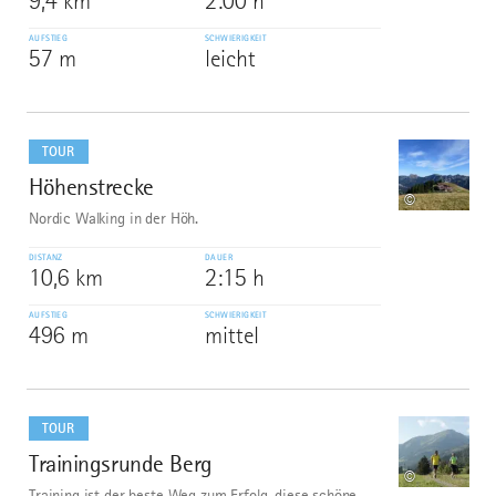
9,4 km
2:00 h
AUFSTIEG
SCHWIERIGKEIT
57 m
leicht
mehr
dazu
TOUR
Höhenstrecke
8
©
Nordic Walking in der Höh.
DISTANZ
DAUER
10,6 km
2:15 h
AUFSTIEG
SCHWIERIGKEIT
496 m
mittel
mehr
dazu
TOUR
Trainingsrunde Berg
9
©
Training ist der beste Weg zum Erfolg, diese schöne