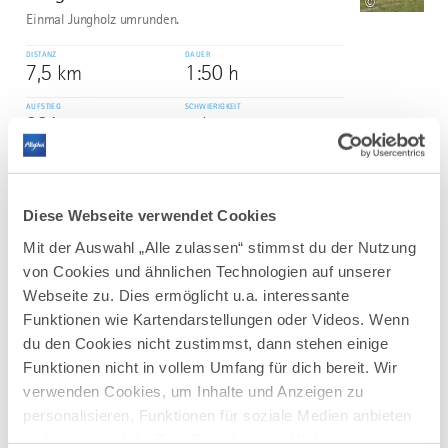
©
Einmal Jungholz umrunden.
DISTANZ
DAUER
7,5 km
1:50 h
AUFSTIEG
SCHWIERIGKEIT
221 m
schwer
mehr
dazu
TOUR
Diese Webseite verwendet Cookies
Nordic Walking I Bad Wörishofen
4
Mit der Auswahl „Alle zulassen“ stimmst du der Nutzung
©
In und um Bad Wörishofen stehen Ihnen
von Cookies und ähnlichen Technologien auf unserer
fünf Terrainkurwege (blau punktierte Linie) und drei
Webseite zu. Dies ermöglicht u.a. interessante
Nordic-Walking-Runden mit unterschiedlichen Längen
Funktionen wie Kartendarstellungen oder Videos. Wenn
und Schwierigkeitsgraden zur Verfügung.
du den Cookies nicht zustimmst, dann stehen einige
Die ausgeschilderten Touren führen durch die hügelige
Wohlfühllandschaft des...
Funktionen nicht in vollem Umfang für dich bereit. Wir
verwenden Cookies, um Inhalte und Anzeigen zu
DISTANZ
DAUER
6,7 km
1:50 h
personalisieren, Funktionen für soziale Medien anbieten
zu können und die Zugriffe auf unsere Website zu