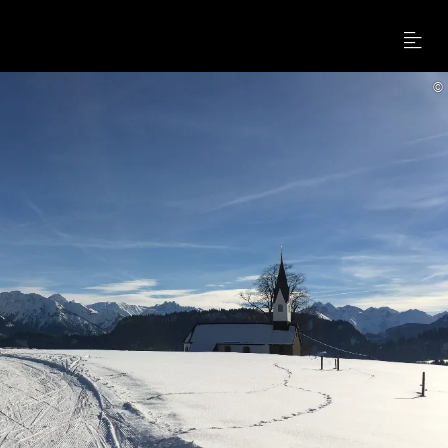
Menu
©