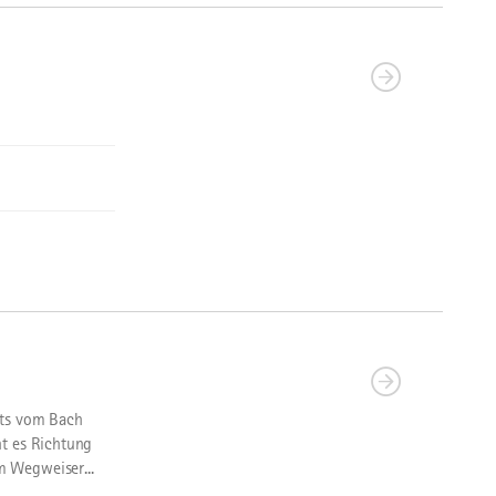
hts vom Bach
ht es Richtung
m Wegweiser...