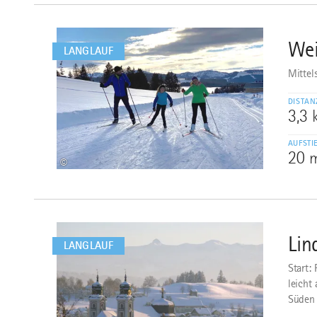
mehr
dazu
Wei
2
LANGLAUF
Mittel
DISTAN
3,3
AUFSTI
20 
©
mehr
dazu
Lin
3
LANGLAUF
Start:
leicht
Süden 