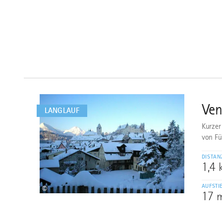
mehr
dazu
Ven
1
LANGLAUF
Kurzer
von Fü
DISTAN
1,4
AUFSTI
©
17 