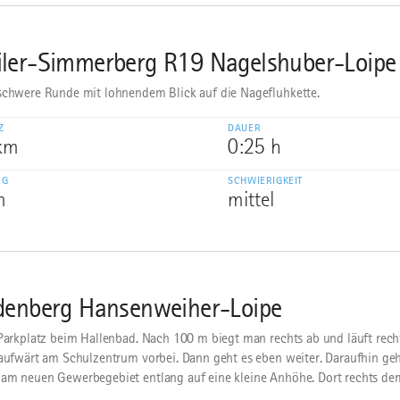
ler-Simmerberg R19 Nagelshuber-Loipe
schwere Runde mit lohnendem Blick auf die Nagefluhkette.
Z
DAUER
 km
0:25 h
EG
SCHWIERIGKEIT
m
mittel
denberg Hansenweiher-Loipe
 Parkplatz beim Hallenbad. Nach 100 m biegt man rechts ab und läuft rec
 aufwärt am Schulzentrum vorbei. Dann geht es eben weiter. Daraufhin ge
am neuen Gewerbegebiet entlang auf eine kleine Anhöhe. Dort rechts de