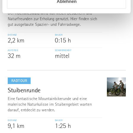
Ablehnen
Willkommen im Hochwieswald!
Der Hochwieswald wird von vielen Besuchern und
Naturfreunden zur Erholung genutzt. Hier ﬁnden sich
gut ausgebaute Spazier- und Fahrradwege.
DISTANZ
DAUER
2,2 km
0:15 h
AUFSTIEG
SCHWIERIGKEIT
32 m
mittel
mehr
dazu
RADTOUR
Stuibenrunde
6
©
Eine fantastische Mountainbikerunde und eine
malerische Naturkulisse im Stuibengebiet warten
darauf, entdeckt zu werden.
DISTANZ
DAUER
9,1 km
1:25 h