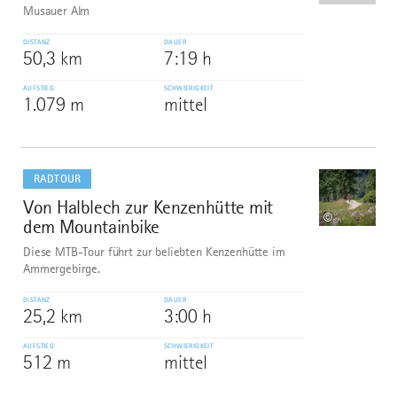
Musauer Alm
DISTANZ
DAUER
50,3 km
7:19 h
AUFSTIEG
SCHWIERIGKEIT
1.079 m
mittel
mehr
dazu
RADTOUR
Von Halblech zur Kenzenhütte mit
9
©
dem Mountainbike
Diese MTB-Tour führt zur beliebten Kenzenhütte im
Ammergebirge.
DISTANZ
DAUER
25,2 km
3:00 h
AUFSTIEG
SCHWIERIGKEIT
512 m
mittel