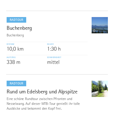
mehr
dazu
RADTOUR
Buchenberg
1
©
Buchenberg
DISTANZ
DAUER
10,0 km
1:30 h
AUFSTIEG
SCHWIERIGKEIT
338 m
mittel
mehr
dazu
RADTOUR
Rund um Edelsberg und Alpspitze
2
©
Eine schöne Rundtour zwischen Pfronten und
Nesselwang. Auf dieser MTB-Tour genießt ihr tolle
Ausblicke und bekommt den Kopf frei.