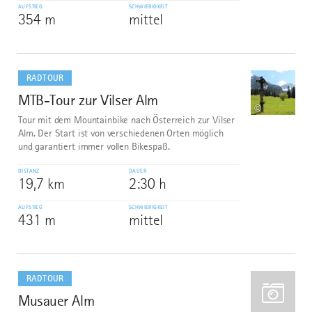
AUFSTIEG
SCHWIERIGKEIT
354 m
mittel
mehr
dazu
RADTOUR
MTB-Tour zur Vilser Alm
7
©
Tour mit dem Mountainbike nach Österreich zur Vilser
Alm. Der Start ist von verschiedenen Orten möglich
und garantiert immer vollen Bikespaß.
DISTANZ
DAUER
19,7 km
2:30 h
AUFSTIEG
SCHWIERIGKEIT
431 m
mittel
mehr
dazu
RADTOUR
Musauer Alm
8