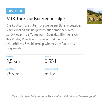
mehr
dazu
RADTOUR
MTB Tour zur Bärenmoosalpe
10
©
Die Radtour führt über Forstwege zur Bärenmoosalpe.
Nach einer Stärkung geht es auf demselben Weg
zurück oder – als Tagestour - über das Himmelreich,
das Vilstal, Pfronten und das Achtal nach der
»Naturbiken« Beschilderung wieder zum Parkplatz.
Gegenseitige...
DISTANZ
DAUER
3,5 km
0:55 h
AUFSTIEG
SCHWIERIGKEIT
285 m
mittel
Die Inhalte dieser Seite werden in Kooperation mit Outdooractive bereitgestellt.