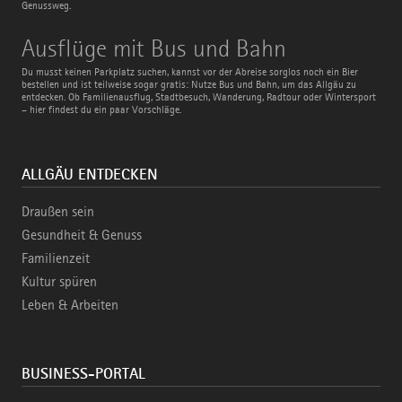
Genussweg.
Ausflüge
Ausflüge mit Bus und Bahn
mit
Bus
Du musst keinen Parkplatz suchen, kannst vor der Abreise sorglos noch ein Bier
und
bestellen und ist teilweise sogar gratis: Nutze Bus und Bahn, um das Allgäu zu
Bahn
entdecken. Ob Familienausflug, Stadtbesuch, Wanderung, Radtour oder Wintersport
– hier findest du ein paar Vorschläge.
ALLGÄU ENTDECKEN
Draußen sein
Gesundheit & Genuss
Familienzeit
Kultur spüren
Leben & Arbeiten
BUSINESS-PORTAL