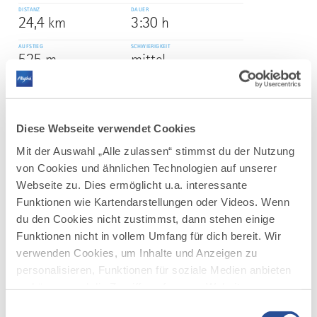
DISTANZ
DAUER
24,4 km
3:30 h
AUFSTIEG
SCHWIERIGKEIT
525 m
mittel
mehr
dazu
RADTOUR
Diese Webseite verwendet Cookies
Rundtour zur Riedholzer Kugel
3
©
Mit der Auswahl „Alle zulassen“ stimmst du der Nutzung
Eine abwechslungsreiche Runde ins Westallgäu mit
von Cookies und ähnlichen Technologien auf unserer
einer spritzigen Abfahrt vom Wendepunkt auf der
Webseite zu. Dies ermöglicht u.a. interessante
Kugel.
Funktionen wie Kartendarstellungen oder Videos. Wenn
DISTANZ
DAUER
du den Cookies nicht zustimmst, dann stehen einige
42,2 km
5:35 h
Funktionen nicht in vollem Umfang für dich bereit. Wir
verwenden Cookies, um Inhalte und Anzeigen zu
AUFSTIEG
SCHWIERIGKEIT
1.074 m
mittel
personalisieren, Funktionen für soziale Medien anbieten
zu können und die Zugriffe auf unsere Website zu
mehr
analysieren. Außerdem geben wir Informationen zu
Einwilligungsauswahl
dazu