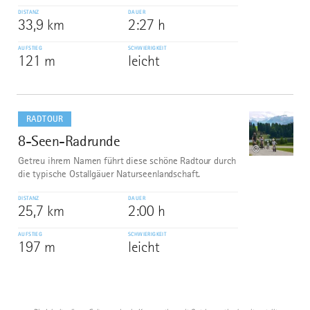
DISTANZ
DAUER
33,9 km
2:27 h
AUFSTIEG
SCHWIERIGKEIT
121 m
leicht
mehr
dazu
RADTOUR
8-Seen-Radrunde
10
©
Getreu ihrem Namen führt diese schöne Radtour durch
die typische Ostallgäuer Naturseenlandschaft.
DISTANZ
DAUER
25,7 km
2:00 h
AUFSTIEG
SCHWIERIGKEIT
197 m
leicht