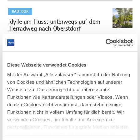
mehr
dazu
RADTOUR
Idylle am Fluss: unterwegs auf dem
1
©
Illerradweg nach Oberstdorf
Der Illerradweg verläuft auf insgesamt 150 km. Er ist
in zwei Richtungen befahrbar, entweder vom
Illerursprung bei Oberstdorf bis nach Ulm zur Mündung
in die Donau oder in die umgekehrte Richtung von Ulm
nach Oberstdorf. Unser Vorschlag beschreibt den
Diese Webseite verwendet Cookies
südlichen...
Mit der Auswahl „Alle zulassen“ stimmst du der Nutzung
DISTANZ
DAUER
von Cookies und ähnlichen Technologien auf unserer
44,5 km
3:00 h
Webseite zu. Dies ermöglicht u.a. interessante
AUFSTIEG
SCHWIERIGKEIT
Funktionen wie Kartendarstellungen oder Videos. Wenn
241 m
leicht
du den Cookies nicht zustimmst, dann stehen einige
Funktionen nicht in vollem Umfang für dich bereit. Wir
mehr
verwenden Cookies, um Inhalte und Anzeigen zu
dazu
RADTOUR
personalisieren, Funktionen für soziale Medien anbieten
zu können und die Zugriffe auf unsere Website zu
Radrunde um den Grüntensee
2