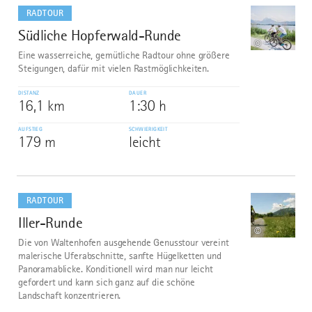
dazu
RADTOUR
Südliche Hopferwald-Runde
5
©
Eine wasserreiche, gemütliche Radtour ohne größere
Steigungen, dafür mit vielen Rastmöglichkeiten.
DISTANZ
DAUER
16,1 km
1:30 h
AUFSTIEG
SCHWIERIGKEIT
179 m
leicht
mehr
dazu
RADTOUR
Iller-Runde
6
©
Die von Waltenhofen ausgehende Genusstour vereint
malerische Uferabschnitte, sanfte Hügelketten und
Panoramablicke. Konditionell wird man nur leicht
gefordert und kann sich ganz auf die schöne
Landschaft konzentrieren.