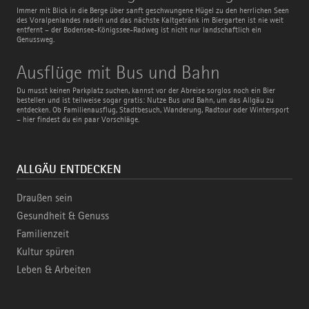
Radweg
Immer mit Blick in die Berge über sanft geschwungene Hügel zu den herrlichen Seen
des Voralpenlandes radeln und das nächste Kaltgetränk im Biergarten ist nie weit
entfernt – der Bodensee-Königssee-Radweg ist nicht nur landschaftlich ein
Genussweg.
Ausflüge
Ausflüge mit Bus und Bahn
mit
Bus
Du musst keinen Parkplatz suchen, kannst vor der Abreise sorglos noch ein Bier
und
bestellen und ist teilweise sogar gratis: Nutze Bus und Bahn, um das Allgäu zu
Bahn
entdecken. Ob Familienausflug, Stadtbesuch, Wanderung, Radtour oder Wintersport
– hier findest du ein paar Vorschläge.
ALLGÄU ENTDECKEN
Draußen sein
Gesundheit & Genuss
Familienzeit
Kultur spüren
Leben & Arbeiten