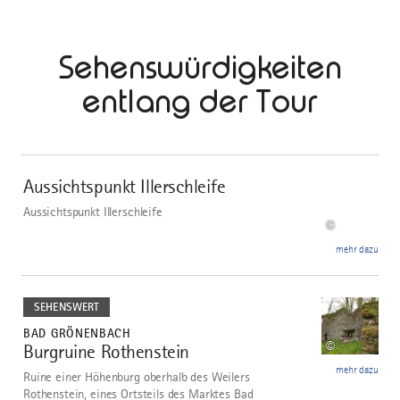
Sehenswürdigkeiten
entlang der Tour
mehr
dazu
Aussichtspunkt Illerschleife
1
Aussichtspunkt Illerschleife
©
mehr dazu
mehr
dazu
SEHENSWERT
BAD GRÖNENBACH
©
Burgruine Rothenstein
2
mehr dazu
Ruine einer Höhenburg oberhalb des Weilers
Rothenstein, eines Ortsteils des Marktes Bad