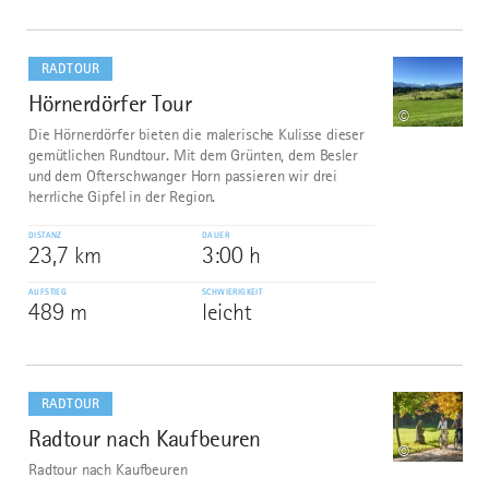
mehr
dazu
RADTOUR
Hörnerdörfer Tour
8
©
Die Hörnerdörfer bieten die malerische Kulisse dieser
gemütlichen Rundtour. Mit dem Grünten, dem Besler
und dem Ofterschwanger Horn passieren wir drei
herrliche Gipfel in der Region.
DISTANZ
DAUER
23,7 km
3:00 h
AUFSTIEG
SCHWIERIGKEIT
489 m
leicht
mehr
dazu
RADTOUR
Radtour nach Kaufbeuren
9
©
Radtour nach Kaufbeuren