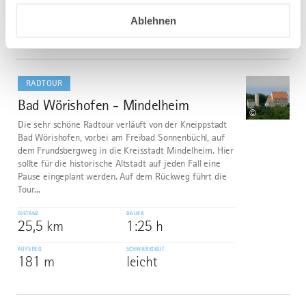
AUFSTIEG
SCHWIERIGKEIT
Ablehnen
114 m
leicht
mehr
dazu
RADTOUR
Bad Wörishofen - Mindelheim
4
©
Die sehr schöne Radtour verläuft von der Kneippstadt
Bad Wörishofen, vorbei am Freibad Sonnenbüchl, auf
dem Frundsbergweg in die Kreisstadt Mindelheim. Hier
sollte für die historische Altstadt auf jeden Fall eine
Pause eingeplant werden. Auf dem Rückweg führt die
Tour...
DISTANZ
DAUER
25,5 km
1:25 h
AUFSTIEG
SCHWIERIGKEIT
181 m
leicht
mehr