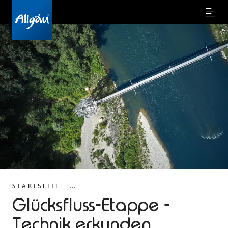
Menu
©
...
STARTSEITE
Glücksfluss-Etappe -
Technik erkunden