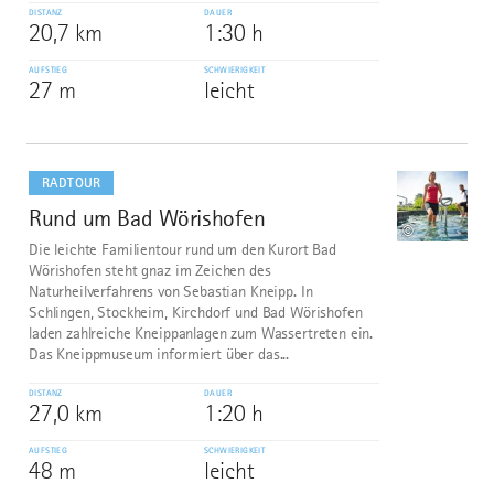
DISTANZ
DAUER
20,7 km
1:30 h
AUFSTIEG
SCHWIERIGKEIT
27 m
leicht
mehr
dazu
RADTOUR
Rund um Bad Wörishofen
7
©
Die leichte Familientour rund um den Kurort Bad
Wörishofen steht gnaz im Zeichen des
Naturheilverfahrens von Sebastian Kneipp. In
Schlingen, Stockheim, Kirchdorf und Bad Wörishofen
laden zahlreiche Kneippanlagen zum Wassertreten ein.
Das Kneippmuseum informiert über das...
DISTANZ
DAUER
27,0 km
1:20 h
AUFSTIEG
SCHWIERIGKEIT
48 m
leicht