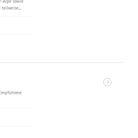
r-Alpe sowie
teilweise...
 Empfohlene