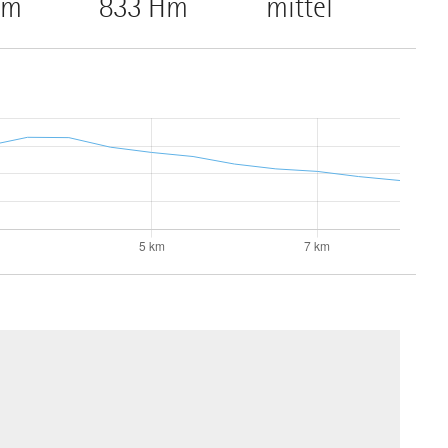
Hm
833 Hm
mittel