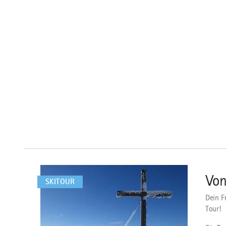
mehr
dazu
Von
1
SKITOUR
Dein F
Tour!