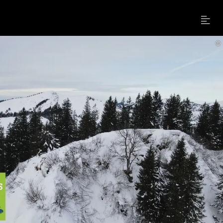
Menu
©