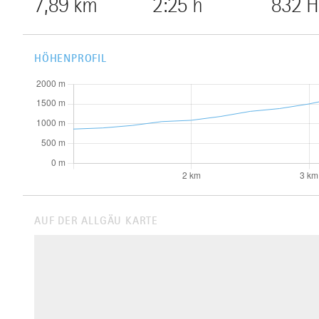
7,89 km
2:25 h
832 
HÖHENPROFIL
AUF DER ALLGÄU KARTE