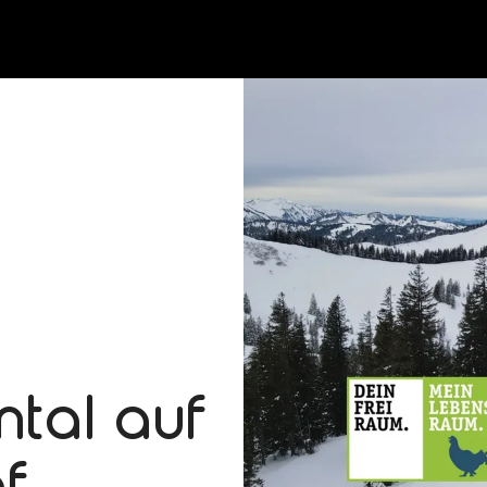
ntal auf
f