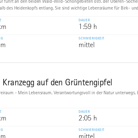
ur führt an den beiden Wald-Wild-Schongebieten östl. der Oberen-Soche
alb des Heidenkopfs entlang. Sie sind wichtige Lebensräume für Birk- und 
Z
DAUER
 km
1:59 h
EG
SCHWIERIGKEIT
 m
mittel
 Kranzegg auf den Grüntengipfel
reiraum - Mein Lebensraum. Verantwortungsvoll in der Natur unterwegs.
Z
DAUER
 km
2:05 h
EG
SCHWIERIGKEIT
 m
mittel