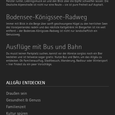
Fenster runter, Lieblingsmusik an und den Blick über die Gipfel schweifen lassen: Die
Deutsche Alpenstraße ist nicht nur eine Route – sie ist pure Freiheit auf Asphalt.
Bodensee-
Bodensee-Königssee-Radweg
Königssee-
Radweg
Immer mit Blick in die Berge über sanft geschwungene Hügel zu den herrlichen Seen
des Voralpenlandes radeln und das nächste Kaltgetränk im Biergarten ist nie weit
entfernt – der Bodensee-Königssee-Radweg ist nicht nur landschaftlich ein
Genussweg.
Ausflüge
Ausflüge mit Bus und Bahn
mit
Bus
Du musst keinen Parkplatz suchen, kannst vor der Abreise sorglos noch ein Bier
und
bestellen und ist teilweise sogar gratis: Nutze Bus und Bahn, um das Allgäu zu
Bahn
entdecken. Ob Familienausflug, Stadtbesuch, Wanderung, Radtour oder Wintersport
– hier findest du ein paar Vorschläge.
ALLGÄU ENTDECKEN
Draußen sein
Gesundheit & Genuss
Familienzeit
Kultur spüren