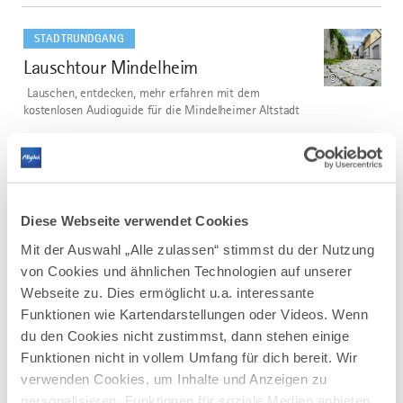
mehr
dazu
STADTRUNDGANG
Lauschtour Mindelheim
2
©
Lauschen, entdecken, mehr erfahren mit dem
kostenlosen Audioguide für die Mindelheimer Altstadt
DISTANZ
DAUER
1,0 km
0:45 h
AUFSTIEG
SCHWIERIGKEIT
3 m
leicht
Diese Webseite verwendet Cookies
Mit der Auswahl „Alle zulassen“ stimmst du der Nutzung
mehr
dazu
von Cookies und ähnlichen Technologien auf unserer
STADTRUNDGANG
Webseite zu. Dies ermöglicht u.a. interessante
Lauschtour Memmingen
3
Funktionen wie Kartendarstellungen oder Videos. Wenn
du den Cookies nicht zustimmst, dann stehen einige
Der kostenfreie Audioguide führt dich auf eigene Faust
entlang des roten Weges durch die Altstadt – direkt zu
Funktionen nicht in vollem Umfang für dich bereit. Wir
den wichtigsten Sehenswürdigkeiten. In der
verwenden Cookies, um Inhalte und Anzeigen zu
Lauschtour-App erwarten dich spannende Hintergründe
personalisieren, Funktionen für soziale Medien anbieten