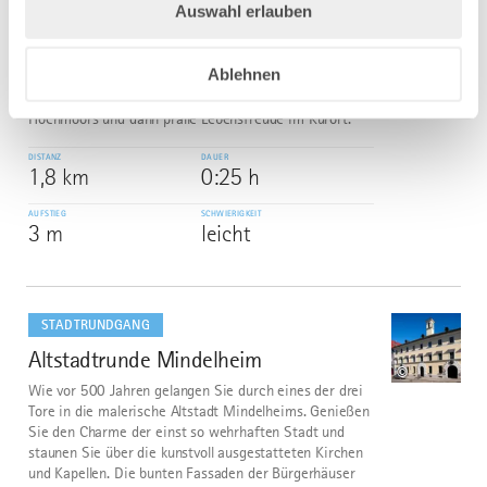
Auswahl erlauben
STADTRUNDGANG
Trilogie-Rundgang Bad Wurzach
5
©
Ablehnen
Ein fast schon barock anmutendes, kurzes und leichtes
Wanderstück. Etwas vom melancholischen Charme des
Hochmoors und dann pralle Lebensfreude im Kurort.
DISTANZ
DAUER
1,8 km
0:25 h
AUFSTIEG
SCHWIERIGKEIT
3 m
leicht
mehr
dazu
STADTRUNDGANG
Altstadtrunde Mindelheim
6
©
Wie vor 500 Jahren gelangen Sie durch eines der drei
Tore in die malerische Altstadt Mindelheims. Genießen
Sie den Charme der einst so wehrhaften Stadt und
staunen Sie über die kunstvoll ausgestatteten Kirchen
und Kapellen. Die bunten Fassaden der Bürgerhäuser