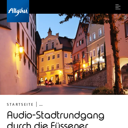
Menu
©
...
STARTSEITE
Audio-Stadtrundgang
durch die Füssener