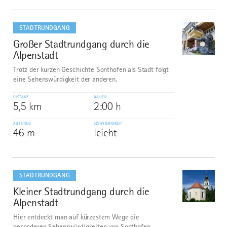
mehr
dazu
STADTRUNDGANG
Großer Stadtrundgang durch die
8
©
Alpenstadt
Trotz der kurzen Geschichte Sonthofen als Stadt folgt
eine Sehenswürdigkeit der anderen.
DISTANZ
DAUER
5,5 km
2:00 h
AUFSTIEG
SCHWIERIGKEIT
46 m
leicht
mehr
dazu
STADTRUNDGANG
Kleiner Stadtrundgang durch die
9
©
Alpenstadt
Hier entdeckt man auf kürzestem Wege die
besonderen Sehenswürdigkeiten von Sonthofen.