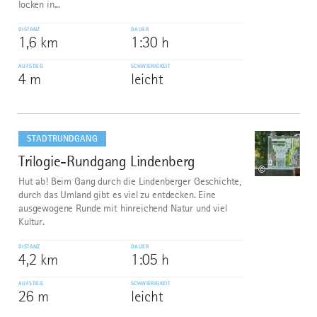
locken in...
DISTANZ
DAUER
1,6 km
1:30 h
AUFSTIEG
SCHWIERIGKEIT
4 m
leicht
mehr
dazu
STADTRUNDGANG
Trilogie-Rundgang Lindenberg
7
©
Hut ab! Beim Gang durch die Lindenberger Geschichte,
durch das Umland gibt es viel zu entdecken. Eine
ausgewogene Runde mit hinreichend Natur und viel
Kultur.
DISTANZ
DAUER
4,2 km
1:05 h
AUFSTIEG
SCHWIERIGKEIT
26 m
leicht