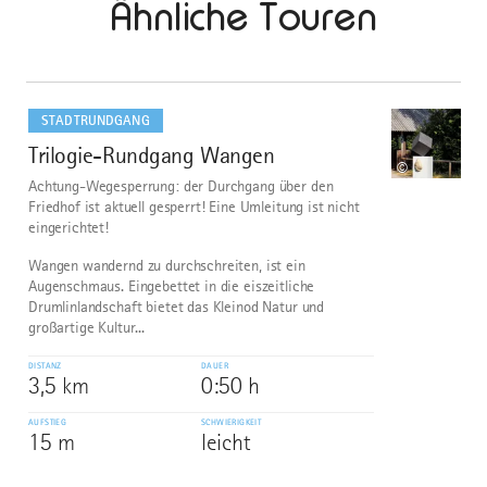
Ähnliche Touren
mehr
dazu
STADTRUNDGANG
Trilogie-Rundgang Wangen
1
©
Achtung-Wegesperrung: der Durchgang über den
Friedhof ist aktuell gesperrt! Eine Umleitung ist nicht
eingerichtet!
Wangen wandernd zu durchschreiten, ist ein
Augenschmaus. Eingebettet in die eiszeitliche
Drumlinlandschaft bietet das Kleinod Natur und
großartige Kultur...
DISTANZ
DAUER
3,5 km
0:50 h
AUFSTIEG
SCHWIERIGKEIT
15 m
leicht