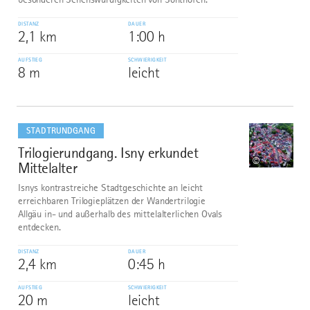
DISTANZ
DAUER
2,1 km
1:00 h
AUFSTIEG
SCHWIERIGKEIT
8 m
leicht
mehr
dazu
STADTRUNDGANG
Trilogierundgang. Isny erkundet
10
©
Mittelalter
Isnys kontrastreiche Stadtgeschichte an leicht
erreichbaren Trilogieplätzen der Wandertrilogie
Allgäu in- und außerhalb des mittelalterlichen Ovals
entdecken.
DISTANZ
DAUER
2,4 km
0:45 h
AUFSTIEG
SCHWIERIGKEIT
20 m
leicht