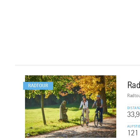
mehr
dazu
Rad
1
RADTOUR
Radtou
DISTAN
33,
AUFSTI
121
©