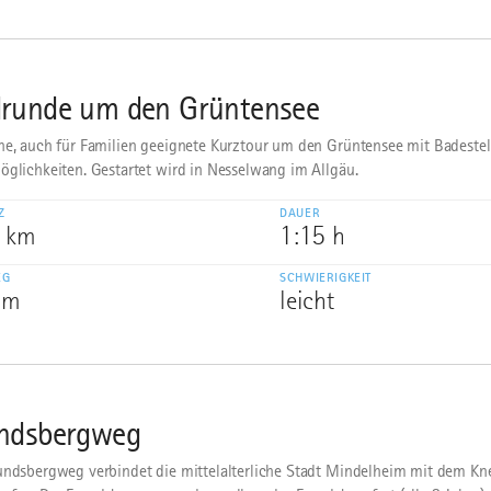
runde um den Grüntensee
he, auch für Familien geeignete Kurztour um den Grüntensee mit Badeste
öglichkeiten. Gestartet wird in Nesselwang im Allgäu.
Z
DAUER
5 km
1:15 h
EG
SCHWIERIGKEIT
 m
leicht
ndsbergweg
undsbergweg verbindet die mittelalterliche Stadt Mindelheim mit dem Kn