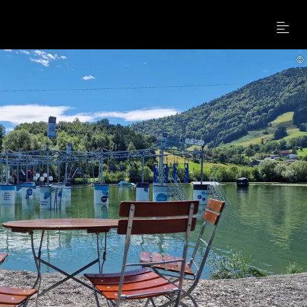
Menu
©