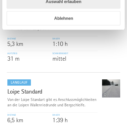
Auswahl erlauben
mehr
dazu
LANGLAUF
Ablehnen
Memhölz-Rohr-Loipe W 4
6
©
Memhölz-Rohr-Loipe W 4
DISTANZ
DAUER
5,3 km
1:10 h
AUFSTIEG
SCHWIERIGKEIT
31 m
mittel
mehr
dazu
LANGLAUF
Loipe Standard
7
©
Von der Loipe Standart gibt es Anschlussmöglichkeiten
an die Loipen Wallenriedrunde und Bergschleife.
DISTANZ
DAUER
6,5 km
1:39 h