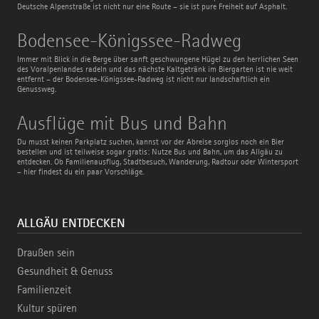
Deutsche Alpenstraße ist nicht nur eine Route – sie ist pure Freiheit auf Asphalt.
Bodensee-
Bodensee-Königssee-Radweg
Königssee-
Radweg
Immer mit Blick in die Berge über sanft geschwungene Hügel zu den herrlichen Seen
des Voralpenlandes radeln und das nächste Kaltgetränk im Biergarten ist nie weit
entfernt – der Bodensee-Königssee-Radweg ist nicht nur landschaftlich ein
Genussweg.
Ausflüge
Ausflüge mit Bus und Bahn
mit
Bus
Du musst keinen Parkplatz suchen, kannst vor der Abreise sorglos noch ein Bier
und
bestellen und ist teilweise sogar gratis: Nutze Bus und Bahn, um das Allgäu zu
Bahn
entdecken. Ob Familienausflug, Stadtbesuch, Wanderung, Radtour oder Wintersport
– hier findest du ein paar Vorschläge.
ALLGÄU ENTDECKEN
Draußen sein
Gesundheit & Genuss
Familienzeit
Kultur spüren