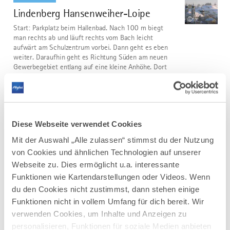
Lindenberg Hansenweiher-Loipe
3
©
Start: Parkplatz beim Hallenbad. Nach 100 m biegt
man rechts ab und läuft rechts vom Bach leicht
aufwärt am Schulzentrum vorbei. Dann geht es eben
weiter. Daraufhin geht es Richtung Süden am neuen
Gewerbegebiet entlang auf eine kleine Anhöhe. Dort
rechts dem Wegweiser...
DISTANZ
DAUER
4,0 km
0:49 h
Diese Webseite verwendet Cookies
AUFSTIEG
SCHWIERIGKEIT
40 m
mittel
Mit der Auswahl „Alle zulassen“ stimmst du der Nutzung
von Cookies und ähnlichen Technologien auf unserer
mehr
Webseite zu. Dies ermöglicht u.a. interessante
dazu
LANGLAUF
Funktionen wie Kartendarstellungen oder Videos. Wenn
Oberstein-Loipe Scheidegg
4
du den Cookies nicht zustimmst, dann stehen einige
©
Funktionen nicht in vollem Umfang für dich bereit. Wir
Die anspruchsvolle Oberstein-Loipe startet
verwenden Cookies, um Inhalte und Anzeigen zu
am Parkplatz des skywalk allgäu und verläuft über
Gaisgau und Oberstein in einer großen Schleife wieder
personalisieren, Funktionen für soziale Medien anbieten