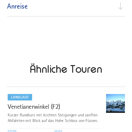
Anreise
Ähnliche Touren
mehr
dazu
LANGLAUF
Venetianerwinkel (F2)
1
©
Kurzer Rundkurs mit leichten Steigungen und sanften
Abfahrten mit Blick auf das Hohe Schloss von Füssen.
DISTANZ
DAUER