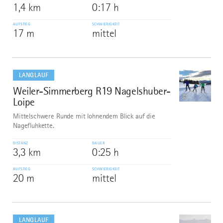
1,4 km
0:17 h
AUFSTIEG
SCHWIERIGKEIT
17 m
mittel
mehr
dazu
LANGLAUF
Weiler-Simmerberg R19 Nagelshuber-
2
©
Loipe
Mittelschwere Runde mit lohnendem Blick auf die
Nagefluhkette.
DISTANZ
DAUER
3,3 km
0:25 h
AUFSTIEG
SCHWIERIGKEIT
20 m
mittel
mehr
dazu
LANGLAUF