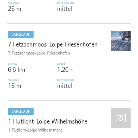
AUFSTIEG
SCHWIERIGKEIT
26 m
mittel
mehr
dazu
LANGLAUF
7 Fetzachmoos-Loipe Friesenhofen
8
©
7 Fetzachmoos-Loipe Friesenhofen
DISTANZ
DAUER
6,6 km
1:20 h
AUFSTIEG
SCHWIERIGKEIT
16 m
mittel
mehr
dazu
LANGLAUF
1 Flutlicht-Loipe Wilhelmshöhe
9
1 Flutlicht-Loipe Wilhelmshöhe