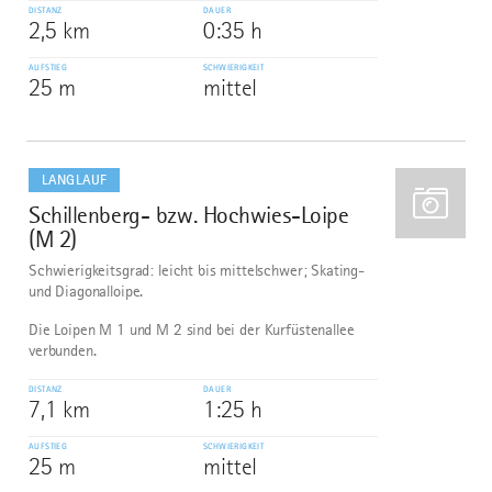
DISTANZ
DAUER
2,5 km
0:35 h
AUFSTIEG
SCHWIERIGKEIT
25 m
mittel
mehr
dazu
LANGLAUF
Schillenberg- bzw. Hochwies-Loipe
10
(M 2)
Schwierigkeitsgrad: leicht bis mittelschwer; Skating-
und Diagonalloipe.
Die Loipen M 1 und M 2 sind bei der Kurfüstenallee
verbunden.
DISTANZ
DAUER
7,1 km
1:25 h
AUFSTIEG
SCHWIERIGKEIT
25 m
mittel