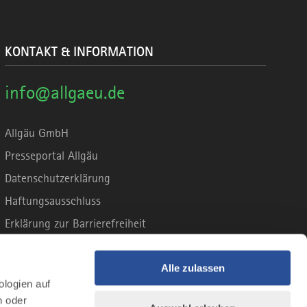
KONTAKT & INFORMATION
info@allgaeu.de
Allgäu GmbH
Presseportal Allgäu
Datenschutzerklärung
Haftungsausschluss
Erklärung zur Barrierefreiheit
Unsere Haltung zu Künstlicher Intelligenz
Impressum
Alle zulassen
ologien auf
n oder