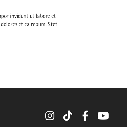
por invidunt ut labore et
dolores et ea rebum. Stet
Instagram
TikTok
Facebook
YouTube