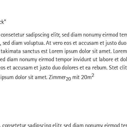
ck"
 consetetur sadipscing elitr, sed diam nonumy eirmod tem
 sed diam voluptua. At vero eos et accusam et justo duo 
a takimata sanctus est Lorem ipsum dolor sit amet. Lorem
, sed diam nonumy eirmod tempor invidunt ut labore et d
os et accusam et justo duo dolores et ea rebum. Stet cli
2
ipsum dolor sit amet. Zimmer
mit 20m
20
 consetetur sadipscing elitr, sed diam nonumy eirmod te