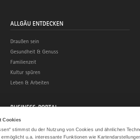
ALLGÄU ENTDECKEN
Draußen sein
Gesundheit & Genuss
Familienzeit
Kultur spüren
Leben & Arbeiten
BUSINESS-PORTAL
t Cookies
Marke Allgäu
assen“ stimmst du der Nutzung von Cookies und ähnlichen Techn
Wirtschaftsstandort
 ermöglicht u.a. interessante Funktionen wie Kartendarstellunge