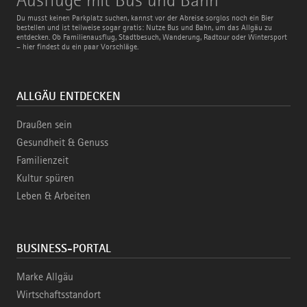
mit
Bus
Du musst keinen Parkplatz suchen, kannst vor der Abreise sorglos noch ein Bier
und
bestellen und ist teilweise sogar gratis: Nutze Bus und Bahn, um das Allgäu zu
Bahn
entdecken. Ob Familienausflug, Stadtbesuch, Wanderung, Radtour oder Wintersport
– hier findest du ein paar Vorschläge.
ALLGÄU ENTDECKEN
Draußen sein
Gesundheit & Genuss
Familienzeit
Kultur spüren
Leben & Arbeiten
BUSINESS-PORTAL
Marke Allgäu
Wirtschaftsstandort