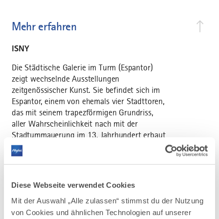
Mehr erfahren
ISNY
Die Städtische Galerie im Turm (Espantor)
zeigt wechselnde Ausstellungen
zeitgenössischer Kunst. Sie befindet sich im
Espantor, einem von ehemals vier Stadttoren,
das mit seinem trapezförmigen Grundriss,
aller Wahrscheinlichkeit nach mit der
Stadtummauerung im 13. Jahrhundert erbaut
wurde. 1413 wird der Turm erstmals
urkundlich erwähnt, eine stadtauswärts
angebrachte Sandsteintafel mit dem Isnyer
Wappen trägt die Jahreszahl 1467. Der Turm
Diese Webseite verwendet Cookies
hat seinen Namen vom “Espan“, dem Land,
Mit der Auswahl „Alle zulassen“ stimmst du der Nutzung
das in der Dreifelderwirtschaft als
von Cookies und ähnlichen Technologien auf unserer
„Allmendplatz“ der Allgemeinheit für