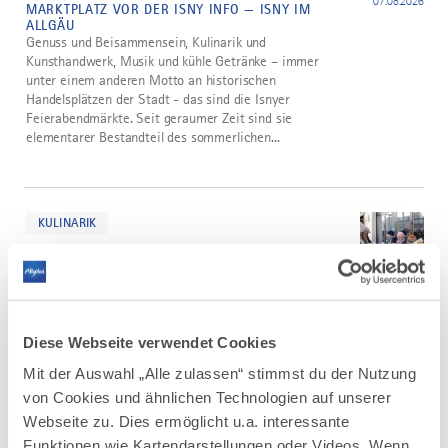
07.08.2026
MARKTPLATZ VOR DER ISNY INFO — ISNY IM
ALLGÄU
Genuss und Beisammensein, Kulinarik und
Kunsthandwerk, Musik und kühle Getränke – immer
unter einem anderen Motto an historischen
Handelsplätzen der Stadt - das sind die Isnyer
Feierabendmärkte. Seit geraumer Zeit sind sie
elementarer Bestandteil des sommerlichen...
mehr
dazu
KULINARIK
4 WEITERE TERMINE
Kulinarische Stadtführung - Isny
3
entdecken und schmecken
15.08.2026
ISNY IM ALLGÄU — ISNY IM ALLGÄU
Die Kulinarische Stadtführung im Herzen von Isny führt
Diese Webseite verwendet Cookies
zwei Themen zusammen, die Isny so lebenswert
Mit der Auswahl „Alle zulassen“ stimmst du der Nutzung
machen: die einzigartige historische Geschichte und
die regionale Kulinarik. Die kulinarische Tour zeigt, wie
von Cookies und ähnlichen Technologien auf unserer
vielfältig und wie lecker Isny im Allgäu ist.
Webseite zu. Dies ermöglicht u.a. interessante
Funktionen wie Kartendarstellungen oder Videos. Wenn