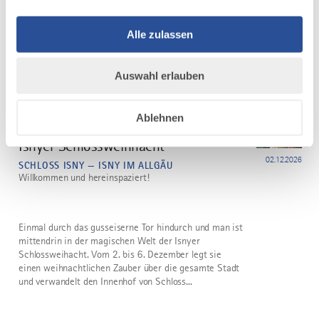
Schmalzbrunnens kehrt Leben wie zu Isnys
Reichsstadtzeiten ein. Typisch herbstlich präsentieren
Alle zulassen
sich Angebot und Programm: Saisonale Kulinarik trifft
auf Kunsthandwerk,...
Auswahl erlauben
mehr
dazu
HISTORISCHES FEST / BRAUCHTUM
Ablehnen
4 WEITERE TERMINE
Isnyer Schlossweihnacht
6
02.12.2026
SCHLOSS ISNY — ISNY IM ALLGÄU
Willkommen und hereinspaziert!
Einmal durch das gusseiserne Tor hindurch und man ist
mittendrin in der magischen Welt der Isnyer
Schlossweihacht. Vom 2. bis 6. Dezember legt sie
einen weihnachtlichen Zauber über die gesamte Stadt
und verwandelt den Innenhof von Schloss...