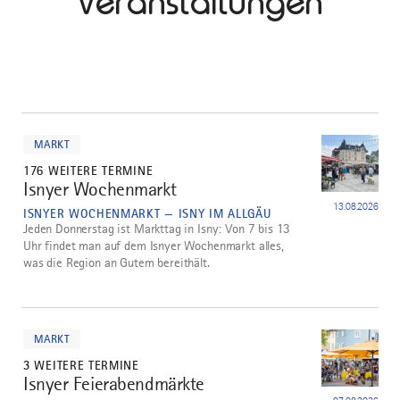
Veranstaltungen
mehr
dazu
MARKT
176 WEITERE TERMINE
Isnyer Wochenmarkt
1
13.08.2026
ISNYER WOCHENMARKT — ISNY IM ALLGÄU
Jeden Donnerstag ist Markttag in Isny: Von 7 bis 13
Uhr findet man auf dem Isnyer Wochenmarkt alles,
was die Region an Gutem bereithält.
mehr
dazu
MARKT
3 WEITERE TERMINE
Isnyer Feierabendmärkte
2