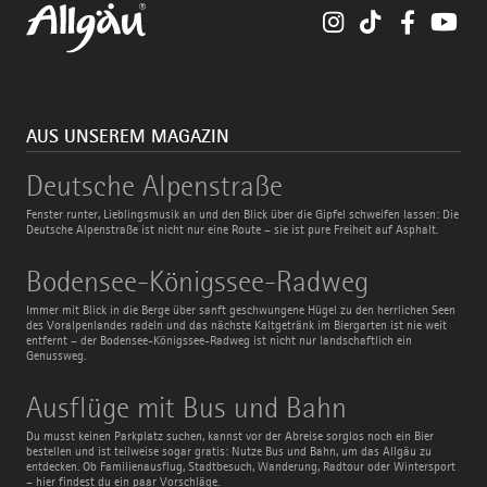
Instagram
TikTok
Faceboo
You
AUS UNSEREM MAGAZIN
Deutsche
Deutsche Alpenstraße
Alpenstraße
Fenster runter, Lieblingsmusik an und den Blick über die Gipfel schweifen lassen: Die
Deutsche Alpenstraße ist nicht nur eine Route – sie ist pure Freiheit auf Asphalt.
Bodensee-
Bodensee-Königssee-Radweg
Königssee-
Radweg
Immer mit Blick in die Berge über sanft geschwungene Hügel zu den herrlichen Seen
des Voralpenlandes radeln und das nächste Kaltgetränk im Biergarten ist nie weit
entfernt – der Bodensee-Königssee-Radweg ist nicht nur landschaftlich ein
Genussweg.
Ausflüge
Ausflüge mit Bus und Bahn
mit
Bus
Du musst keinen Parkplatz suchen, kannst vor der Abreise sorglos noch ein Bier
und
bestellen und ist teilweise sogar gratis: Nutze Bus und Bahn, um das Allgäu zu
Bahn
entdecken. Ob Familienausflug, Stadtbesuch, Wanderung, Radtour oder Wintersport
– hier findest du ein paar Vorschläge.