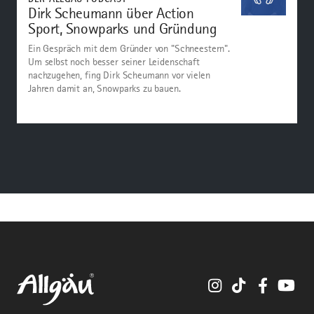
Dirk Scheumann über Action
Sport, Snowparks und Gründung
Ein Gespräch mit dem Gründer von "Schneestern".
Um selbst noch besser seiner Leidenschaft
nachzugehen, fing Dirk Scheumann vor vielen
Jahren damit an, Snowparks zu bauen.
Instagram
TikTok
Faceboo
You