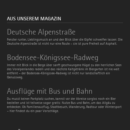
AUS UNSEREM MAGAZIN
Deutsche
Deutsche Alpenstraße
Alpenstraße
Fenster runter, Lieblingsmusik an und den Blick über die Gipfel schweifen lassen: Die
Deutsche Alpenstraße ist nicht nur eine Route – sie ist pure Freiheit auf Asphalt.
Bodensee-
Bodensee-Königssee-Radweg
Königssee-
Radweg
Immer mit Blick in die Berge über sanft geschwungene Hügel zu den herrlichen Seen
des Voralpenlandes radeln und das nächste Kaltgetränk im Biergarten ist nie weit
entfernt – der Bodensee-Königssee-Radweg ist nicht nur landschaftlich ein
Genussweg.
Ausflüge
Ausflüge mit Bus und Bahn
mit
Bus
Du musst keinen Parkplatz suchen, kannst vor der Abreise sorglos noch ein Bier
und
bestellen und ist teilweise sogar gratis: Nutze Bus und Bahn, um das Allgäu zu
Bahn
entdecken. Ob Familienausflug, Stadtbesuch, Wanderung, Radtour oder Wintersport
– hier findest du ein paar Vorschläge.