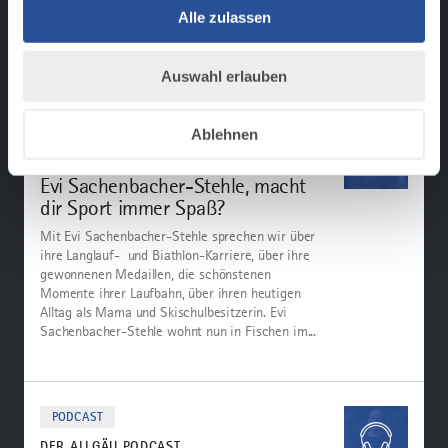
er zur Ruhe? Kommt er überhaupt zur Ruhe?
Alle zulassen
Natürlich sprechen wir auch über die nordische
Ski-WM 2021...
Auswahl erlauben
Zum
Podcast
Ablehnen
PODCAST
DER ALLGÄU PODCAST
Evi Sachenbacher-Stehle, macht
dir Sport immer Spaß?
Mit Evi Sachenbacher-Stehle sprechen wir über
ihre Langlauf- und Biathlon-Karriere, über ihre
gewonnenen Medaillen, die schönstenen
Momente ihrer Laufbahn, über ihren heutigen
Alltag als Mama und Skischulbesitzerin. Evi
Sachenbacher-Stehle wohnt nun in Fischen im...
mehr
dazu
PODCAST
DER ALLGÄU PODCAST