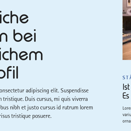
iche
n bei
lichem
fil
ST
Is
onsectetur adipiscing elit. Suspendisse
Es
tristique. Duis cursus, mi quis viverra
ibus nibh et justo cursus id rutrum lorem
Lore
vari
isus tristique posuere.
orna