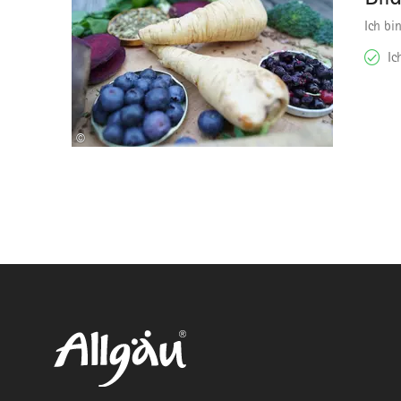
Ich bi
Ic
©