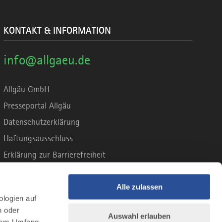
KONTAKT & INFORMATION
info@allgaeu.de
Allgäu GmbH
Presseportal Allgäu
Datenschutzerklärung
Haftungsausschluss
Erklärung zur Barrierefreiheit
Unsere Haltung zu Künstlicher Intelligenz
Impressum
Alle zulassen
ologien auf
n oder
Auswahl erlauben