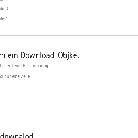
ile 3
ile 4
h ein Download-Objket
t aber keine Beschreibung
d nur eine Zeile
ddownalod