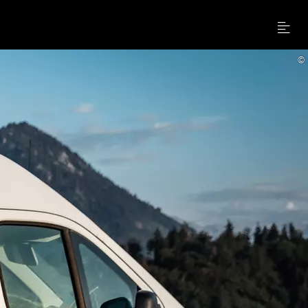
Menu
©