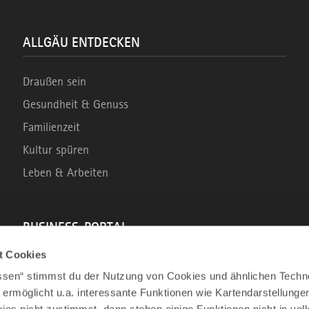
ALLGÄU ENTDECKEN
Draußen sein
Gesundheit & Genuss
Familienzeit
Kultur spüren
Leben & Arbeiten
BUSINESS-PORTAL
t Cookies
Marke Allgäu
assen“ stimmst du der Nutzung von Cookies und ähnlichen Techn
Wirtschaftsstandort
 ermöglicht u.a. interessante Funktionen wie Kartendarstellunge