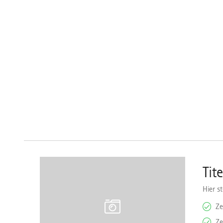
download
Tit
Hier s
Ze
Ze