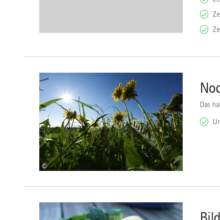
Ze
Ze
download
Noc
Das ha
Un
©
download
Bil