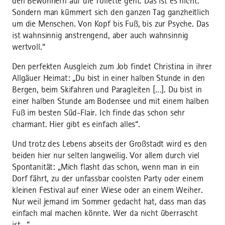
den Bewohnern auf die Toilette geht. Das ist es nicht.
Sondern man kümmert sich den ganzen Tag ganzheitlich
um die Menschen. Von Kopf bis Fuß, bis zur Psyche. Das
ist wahnsinnig anstrengend, aber auch wahnsinnig
wertvoll.“
Den perfekten Ausgleich zum Job findet Christina in ihrer
Allgäuer Heimat: „Du bist in einer halben Stunde in den
Bergen, beim Skifahren und Paragleiten […]. Du bist in
einer halben Stunde am Bodensee und mit einem halben
Fuß im besten Süd-Flair. Ich finde das schon sehr
charmant. Hier gibt es einfach alles“.
Und trotz des Lebens abseits der Großstadt wird es den
beiden hier nur selten langweilig. Vor allem durch viel
Spontanität: „Mich flasht das schon, wenn man in ein
Dorf fährt, zu der unfassbar coolsten Party oder einem
kleinen Festival auf einer Wiese oder an einem Weiher.
Nur weil jemand im Sommer gedacht hat, dass man das
einfach mal machen könnte. Wer da nicht überrascht
ist…“