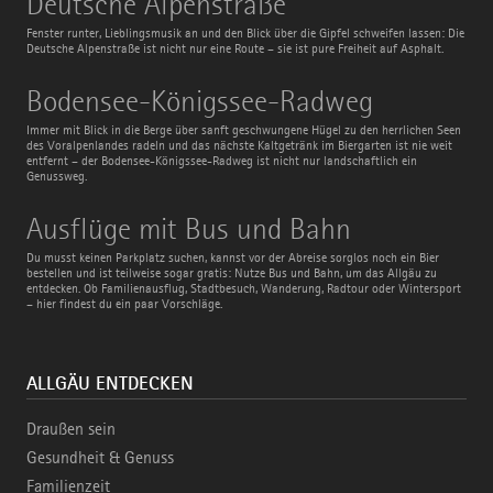
Deutsche Alpenstraße
Alpenstraße
Fenster runter, Lieblingsmusik an und den Blick über die Gipfel schweifen lassen: Die
Deutsche Alpenstraße ist nicht nur eine Route – sie ist pure Freiheit auf Asphalt.
Bodensee-
Bodensee-Königssee-Radweg
Königssee-
Radweg
Immer mit Blick in die Berge über sanft geschwungene Hügel zu den herrlichen Seen
des Voralpenlandes radeln und das nächste Kaltgetränk im Biergarten ist nie weit
entfernt – der Bodensee-Königssee-Radweg ist nicht nur landschaftlich ein
Genussweg.
Ausflüge
Ausflüge mit Bus und Bahn
mit
Bus
Du musst keinen Parkplatz suchen, kannst vor der Abreise sorglos noch ein Bier
und
bestellen und ist teilweise sogar gratis: Nutze Bus und Bahn, um das Allgäu zu
Bahn
entdecken. Ob Familienausflug, Stadtbesuch, Wanderung, Radtour oder Wintersport
– hier findest du ein paar Vorschläge.
ALLGÄU ENTDECKEN
Draußen sein
Gesundheit & Genuss
Familienzeit