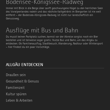
Bodensee-Königssee-Radweg
Königssee-
Radweg
Immer mit Blick in die Berge über sanft geschwungene Hügel zu den herrlichen Seen
des Voralpenlandes radeln und das nächste Kaltgetränk im Biergarten ist nie weit
entfernt – der Bodensee-Königssee-Radweg ist nicht nur landschaftlich ein
Genussweg.
Ausflüge
Ausflüge mit Bus und Bahn
mit
Bus
Du musst keinen Parkplatz suchen, kannst vor der Abreise sorglos noch ein Bier
und
bestellen und ist teilweise sogar gratis: Nutze Bus und Bahn, um das Allgäu zu
Bahn
entdecken. Ob Familienausflug, Stadtbesuch, Wanderung, Radtour oder Wintersport
– hier findest du ein paar Vorschläge.
ALLGÄU ENTDECKEN
Draußen sein
Gesundheit & Genuss
Familienzeit
Kultur spüren
Leben & Arbeiten