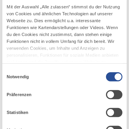
Geschick mitbringst, wetterfest bist und Lust darauf
Mit der Auswahl „Alle zulassen“ stimmst du der Nutzung
hast, auf direktem Wege die Kundinnen und Kunden
von Cookies und ähnlichen Technologien auf unserer
glücklich zu machen?
Webseite zu. Dies ermöglicht u.a. interessante
Funktionen wie Kartendarstellungen oder Videos. Wenn
AUF YOUTUBE ANSEHEN
du den Cookies nicht zustimmst, dann stehen einige
Funktionen nicht in vollem Umfang für dich bereit. Wir
verwenden Cookies, um Inhalte und Anzeigen zu
personalisieren, Funktionen für soziale Medien anbieten
zu können und die Zugriffe auf unsere Website zu
Du schraubst, bohrst und baust gerne Dinge selbst? Und
analysieren. Außerdem geben wir Informationen zu
Einwilligungsauswahl
möchtest einmal den Outdoor-Grillplatz für Firmenfeste
deiner Verwendung unserer Website an unsere Partner
Notwendig
bei Linara ausprobieren? Dann findest du hier den Job als
für soziale Medien, Werbung und Analysen weiter.
Monteur (m/w/d) und noch weitere Stellen.
Unsere Partner führen diese Informationen
Präferenzen
möglicherweise mit weiteren Daten zusammen, die du
ihnen bereitgestellt hast oder die sie im Rahmen Ihrer
Nutzung der Dienste gesammelt haben.
Statistiken