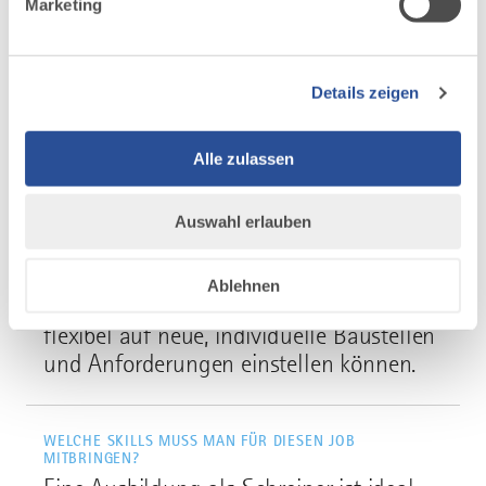
Marketing
Link zur Karriereseite
Details zeigen
Job-Checkliste
Alle zulassen
Auswahl erlauben
WER HAT DAS ZEUG FÜR DIESEN JOB?
Menschen mit handwerklichem
Ablehnen
Interesse, die wetterfest sind und sich
flexibel auf neue, individuelle Baustellen
und Anforderungen einstellen können.
WELCHE SKILLS MUSS MAN FÜR DIESEN JOB
MITBRINGEN?