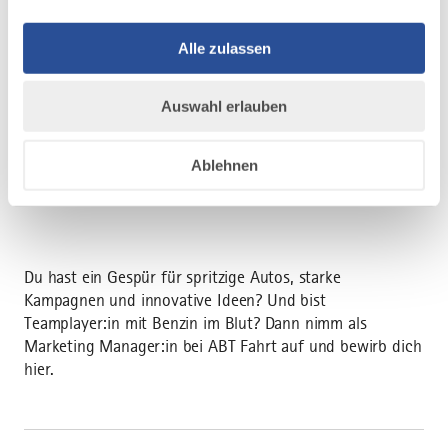
PART #3: Interview
Im Interview erfährt Pia, dass hier nicht nur eine
Alle zulassen
Komponente gefragt ist und die Zusammenarbeit mit den
verschiedenen Abteilungen wie ein gut geölter Motor
Auswahl erlauben
laufen sollten. Hast du das Zeug im Rennen zu bleiben?
AUF YOUTUBE ANSEHEN
Ablehnen
Du hast ein Gespür für spritzige Autos, starke
Kampagnen und innovative Ideen? Und bist
Teamplayer:in mit Benzin im Blut? Dann nimm als
Marketing Manager:in bei ABT Fahrt auf und bewirb dich
hier.