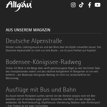
Instagram
TikTok
Faceboo
You
AUS UNSEREM MAGAZIN
Deutsche
Deutsche Alpenstraße
Alpenstraße
Fenster runter, Lieblingsmusik an und den Blick über die Gipfel schweifen lassen: Die
Deutsche Alpenstraße ist nicht nur eine Route – sie ist pure Freiheit auf Asphalt.
Bodensee-
Bodensee-Königssee-Radweg
Königssee-
Radweg
Immer mit Blick in die Berge über sanft geschwungene Hügel zu den herrlichen Seen
des Voralpenlandes radeln und das nächste Kaltgetränk im Biergarten ist nie weit
entfernt – der Bodensee-Königssee-Radweg ist nicht nur landschaftlich ein
Genussweg.
Ausflüge
Ausflüge mit Bus und Bahn
mit
Bus
Du musst keinen Parkplatz suchen, kannst vor der Abreise sorglos noch ein Bier
und
bestellen und ist teilweise sogar gratis: Nutze Bus und Bahn, um das Allgäu zu
Bahn
entdecken. Ob Familienausflug, Stadtbesuch, Wanderung, Radtour oder Wintersport
– hier findest du ein paar Vorschläge.