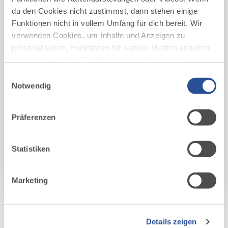
du den Cookies nicht zustimmst, dann stehen einige
Funktionen nicht in vollem Umfang für dich bereit. Wir
verwenden Cookies, um Inhalte und Anzeigen zu
personalisieren, Funktionen für soziale Medien anbieten
zu können und die Zugriffe auf unsere Website zu
analysieren. Außerdem geben wir Informationen zu
Einwilligungsauswahl
deiner Verwendung unserer Website an unsere Partner
Notwendig
für soziale Medien, Werbung und Analysen weiter.
Unsere Partner führen diese Informationen
Präferenzen
möglicherweise mit weiteren Daten zusammen, die du
ihnen bereitgestellt hast oder die sie im Rahmen Ihrer
Nutzung der Dienste gesammelt haben.
Statistiken
Marketing
JOBQUEST ALLGÄU
Details zeigen