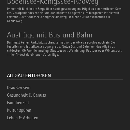
Bodensee-Königssee-Radweg
Königssee-
Radweg
Immer mit Blick in die Berge über sanft geschwungene Hügel zu den herrlichen Seen
des Voralpenlandes radeln und das nächste Kaltgetränk im Biergarten ist nie weit
entfernt – der Bodensee-Königssee-Radweg ist nicht nur landschaftlich ein
Genussweg.
Ausflüge
Ausflüge mit Bus und Bahn
mit
Bus
Du musst keinen Parkplatz suchen, kannst vor der Abreise sorglos noch ein Bier
und
bestellen und ist teilweise sogar gratis: Nutze Bus und Bahn, um das Allgäu zu
Bahn
entdecken. Ob Familienausflug, Stadtbesuch, Wanderung, Radtour oder Wintersport
– hier findest du ein paar Vorschläge.
ALLGÄU ENTDECKEN
Draußen sein
Gesundheit & Genuss
Familienzeit
Kultur spüren
Leben & Arbeiten