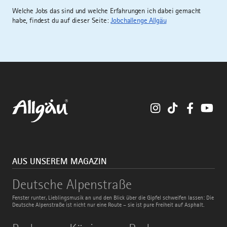
Welche Jobs das sind und welche Erfahrungen ich dabei gemacht
habe, findest du auf dieser Seite:
Jobchallenge Allgäu
Instagram
TikTok
Faceboo
You
AUS UNSEREM MAGAZIN
Deutsche
Deutsche Alpenstraße
Alpenstraße
Fenster runter, Lieblingsmusik an und den Blick über die Gipfel schweifen lassen: Die
Deutsche Alpenstraße ist nicht nur eine Route – sie ist pure Freiheit auf Asphalt.
Bodensee-