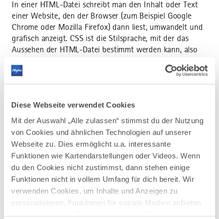
In einer HTML-Datei schreibt man den Inhalt oder Text
einer Website, den der Browser (zum Beispiel Google
Chrome oder Mozilla Firefox) dann liest, umwandelt und
grafisch anzeigt. CSS ist die Stilsprache, mit der das
Aussehen der HTML-Datei bestimmt werden kann, also
Schriftgröße, Farbe usw. Soweit so gut, in Kurzform
heißt das:
Mit HTML strukturiert man Inhalte auf einer Website
(also wo was steht, Überschriften, Texte, Links, Buttons
Diese Webseite verwendet Cookies
und Bilder) und CSS formatiert dann genau diese Inhalte
Mit der Auswahl „Alle zulassen“ stimmst du der Nutzung
(Schriftgröße, Farbe usw.). In der Praxis kann ich mit
von Cookies und ähnlichen Technologien auf unserer
HTML also bestimmen, dass meine Website eine
Webseite zu. Dies ermöglicht u.a. interessante
Überschrift haben soll und vor allem was in der
Funktionen wie Kartendarstellungen oder Videos. Wenn
Überschrift steht, dass der Text der danach folgt,
du den Cookies nicht zustimmst, dann stehen einige
rechtsbündig stehen soll, dass danach ein Button folgt,
Funktionen nicht in vollem Umfang für dich bereit. Wir
auf den man drücken kann, um auf eine andere Seite zu
verwenden Cookies, um Inhalte und Anzeigen zu
gelangen und am Ende ein Bild zu sehen ist.
personalisieren, Funktionen für soziale Medien anbieten
zu können und die Zugriffe auf unsere Website zu