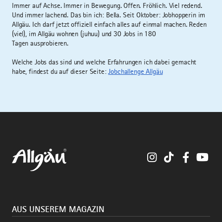
Immer auf Achse. Immer in Bewegung. Offen. Fröhlich. Viel redend.
Und immer lachend. Das bin ich: Bella. Seit Oktober: Jobhopperin im
Allgäu. Ich darf jetzt offiziell einfach alles auf einmal machen. Reden
(viel), im Allgäu wohnen (juhuu) und 30 Jobs in 180
Tagen ausprobieren.
Welche Jobs das sind und welche Erfahrungen ich dabei gemacht
habe, findest du auf dieser Seite:
Jobchallenge Allgäu
Instagram
TikTok
Faceboo
You
AUS UNSEREM MAGAZIN