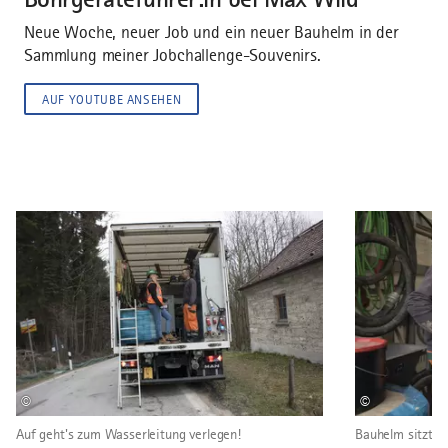
Um diesen Inhalt sehen zu können, musst Du unseren
Neue Woche, neuer Job und ein neuer Bauhelm in der
Cookies zustimmen.
Sammlung meiner Jobchallenge-Souvenirs.
COOKIE-EINWILLIGUNG ÄNDERN
AUF YOUTUBE ANSEHEN
©
©
Auf geht's zum Wasserleitung verlegen!
Bauhelm sitzt - 