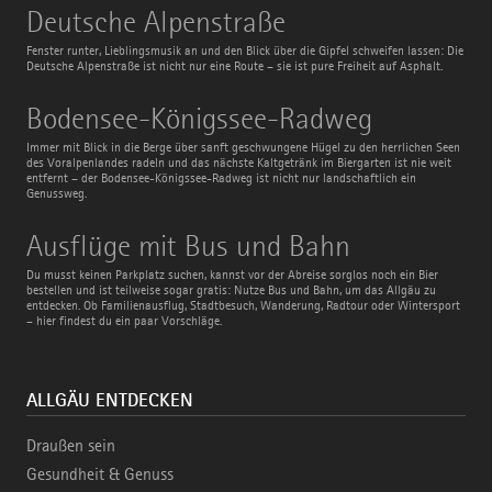
Deutsche
Deutsche Alpenstraße
Alpenstraße
Fenster runter, Lieblingsmusik an und den Blick über die Gipfel schweifen lassen: Die
Deutsche Alpenstraße ist nicht nur eine Route – sie ist pure Freiheit auf Asphalt.
Bodensee-
Bodensee-Königssee-Radweg
Königssee-
Radweg
Immer mit Blick in die Berge über sanft geschwungene Hügel zu den herrlichen Seen
des Voralpenlandes radeln und das nächste Kaltgetränk im Biergarten ist nie weit
entfernt – der Bodensee-Königssee-Radweg ist nicht nur landschaftlich ein
Genussweg.
Ausflüge
Ausflüge mit Bus und Bahn
mit
Bus
Du musst keinen Parkplatz suchen, kannst vor der Abreise sorglos noch ein Bier
und
bestellen und ist teilweise sogar gratis: Nutze Bus und Bahn, um das Allgäu zu
Bahn
entdecken. Ob Familienausflug, Stadtbesuch, Wanderung, Radtour oder Wintersport
– hier findest du ein paar Vorschläge.
ALLGÄU ENTDECKEN
Draußen sein
Gesundheit & Genuss