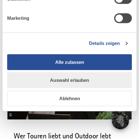
LUFTFAHRTINGENIEUR:IN BEI ACM, MEMMINGEN
Mit diesem Job steigert sich meine Aufregung ins
Marketing
Unermessliche. Einerseits, weil die Jobchallenge endlich
startet und andererseits, weil es mit einem Beruf losgeht,
den...
Details zeigen
ZUM BLOGPOST
Alle zulassen
BLOGPOST
Auswahl erlauben
MIT VIDEO
Ablehnen
©
Wer Touren liebt und Outdoor lebt