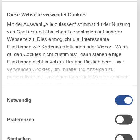
Auf ins Allgäu
JOBCHALLENGE
Diese Webseite verwendet Cookies
Es ist so weit, ich bin angekommen. Im Allgäu. Ganz oder gar
Mit der Auswahl „Alle zulassen“ stimmst du der Nutzung
nicht war die Devise und deshalb hieß es für die Jobchallenge
von Cookies und ähnlichen Technologien auf unserer
von Stralsund gut 1.000 km weiter südlich ins...
Webseite zu. Dies ermöglicht u.a. interessante
Funktionen wie Kartendarstellungen oder Videos. Wenn
MEHR DAZU
du den Cookies nicht zustimmst, dann stehen einige
Funktionen nicht in vollem Umfang für dich bereit. Wir
verwenden Cookies, um Inhalte und Anzeigen zu
personalisieren, Funktionen für soziale Medien anbieten
BLOGPOST
zu können und die Zugriffe auf unsere Website zu
MIT VIDEO
analysieren. Außerdem geben wir Informationen zu
Einwilligungsauswahl
deiner Verwendung unserer Website an unsere Partner
Notwendig
für soziale Medien, Werbung und Analysen weiter.
Unsere Partner führen diese Informationen
©
Präferenzen
möglicherweise mit weiteren Daten zusammen, die du
ihnen bereitgestellt hast oder die sie im Rahmen Ihrer
Hoch hinaus
Nutzung der Dienste gesammelt haben.
Statistiken