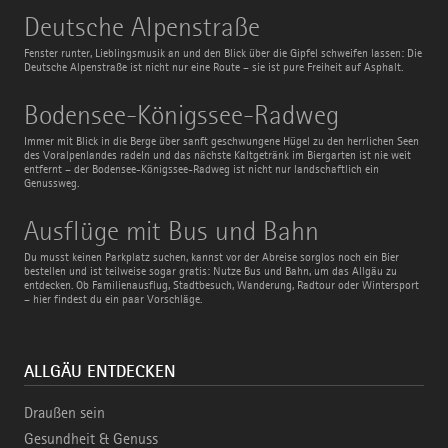
Deutsche
Deutsche Alpenstraße
Alpenstraße
Fenster runter, Lieblingsmusik an und den Blick über die Gipfel schweifen lassen: Die
Deutsche Alpenstraße ist nicht nur eine Route – sie ist pure Freiheit auf Asphalt.
Bodensee-
Bodensee-Königssee-Radweg
Königssee-
Radweg
Immer mit Blick in die Berge über sanft geschwungene Hügel zu den herrlichen Seen
des Voralpenlandes radeln und das nächste Kaltgetränk im Biergarten ist nie weit
entfernt – der Bodensee-Königssee-Radweg ist nicht nur landschaftlich ein
Genussweg.
Ausflüge
Ausflüge mit Bus und Bahn
mit
Bus
Du musst keinen Parkplatz suchen, kannst vor der Abreise sorglos noch ein Bier
und
bestellen und ist teilweise sogar gratis: Nutze Bus und Bahn, um das Allgäu zu
Bahn
entdecken. Ob Familienausflug, Stadtbesuch, Wanderung, Radtour oder Wintersport
– hier findest du ein paar Vorschläge.
ALLGÄU ENTDECKEN
Draußen sein
Gesundheit & Genuss