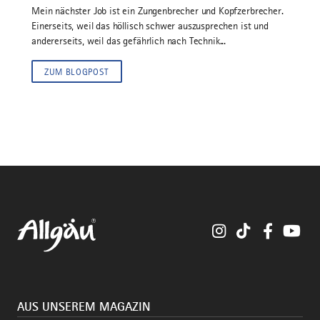
Mein nächster Job ist ein Zungenbrecher und Kopfzerbrecher.
Einerseits, weil das höllisch schwer auszusprechen ist und
andererseits, weil das gefährlich nach Technik...
ZUM BLOGPOST
Instagram
TikTok
Faceboo
You
AUS UNSEREM MAGAZIN