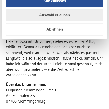
Alle zulassen
eigentlich Schreiner, ein Kollege KFZ-Mechatroniker, und
beide werden auch bei dem Bau von Büro-Schreibtischen
oder mechanischen Fragen, wie zum Beispiel der
Auswahl erlauben
Reparatur von Fahrzeugen, eingesetzt.
Ablehnen
Während für mich schon der Stopp des Flugbetriebes
wegen Unwetter ein Stresspunkt war, ist Tobi
tiefenentspannt. Unvorhergesehenes wäre hier Alltag,
erklärt er. Genau das mache den Job aber auch so
spannend, weil man nie weiß, was als nächstes passiert.
Langeweile also ausgeschlossen. Recht hat er, auf die Uhr
habe ich während der Arbeit nicht einmal geschaut, mich
aber wohl gewundert, wie die Zeit so schnell
vorbeigehen kann.
Über das Unternehmen:
Flughafen Memmingen GmbH
Am Flughafen 35
87766 Memmingerberg