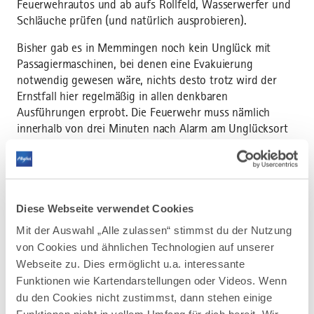
Feuerwehrautos und ab aufs Rollfeld, Wasserwerfer und
Schläuche prüfen (und natürlich ausprobieren).
Bisher gab es in Memmingen noch kein Unglück mit
Passagiermaschinen, bei denen eine Evakuierung
notwendig gewesen wäre, nichts desto trotz wird der
Ernstfall hier regelmäßig in allen denkbaren
Ausführungen erprobt. Die Feuerwehr muss nämlich
innerhalb von drei Minuten nach Alarm am Unglücksort
ankommen und bereits die Hälfte des verfügbaren
Wassers, das in den Feuerwehrautos lagert, abgegeben
haben. Das braucht Routine. Genauso, wird in
regelmäßigen Abständen auch die Fitness der
Diese Webseite verwendet Cookies
Feuerwehrmänner anhand von Belastungstests geprüft.
Wahnsinn, wieviel die Männer hier wissen, können und
Mit der Auswahl „Alle zulassen“ stimmst du der Nutzung
irgendwie beruhigend in Bezug auf meine Flugangst.
von Cookies und ähnlichen Technologien auf unserer
Webseite zu. Dies ermöglicht u.a. interessante
Funktionen wie Kartendarstellungen oder Videos. Wenn
Allround-Talent im Einsatz
du den Cookies nicht zustimmst, dann stehen einige
Als Fazit lässt sich sagen, unglaublich, dass mir dieser