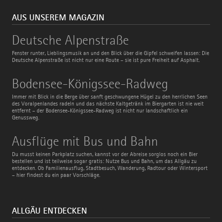
AUS UNSEREM MAGAZIN
Deutsche
Deutsche Alpenstraße
Alpenstraße
Fenster runter, Lieblingsmusik an und den Blick über die Gipfel schweifen lassen: Die
Deutsche Alpenstraße ist nicht nur eine Route – sie ist pure Freiheit auf Asphalt.
Bodensee-
Bodensee-Königssee-Radweg
Königssee-
Radweg
Immer mit Blick in die Berge über sanft geschwungene Hügel zu den herrlichen Seen
des Voralpenlandes radeln und das nächste Kaltgetränk im Biergarten ist nie weit
entfernt – der Bodensee-Königssee-Radweg ist nicht nur landschaftlich ein
Genussweg.
Ausflüge
Ausflüge mit Bus und Bahn
mit
Bus
Du musst keinen Parkplatz suchen, kannst vor der Abreise sorglos noch ein Bier
und
bestellen und ist teilweise sogar gratis: Nutze Bus und Bahn, um das Allgäu zu
Bahn
entdecken. Ob Familienausflug, Stadtbesuch, Wanderung, Radtour oder Wintersport
– hier findest du ein paar Vorschläge.
ALLGÄU ENTDECKEN