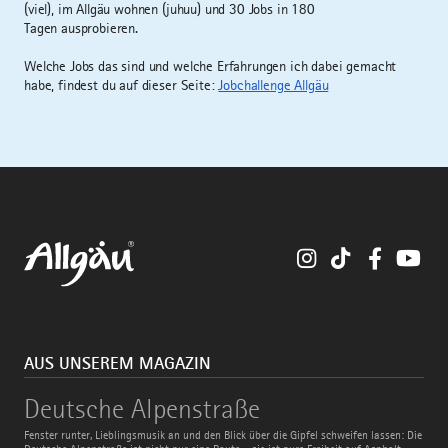
(viel), im Allgäu wohnen (juhuu) und 30 Jobs in 180
Tagen ausprobieren.
Welche Jobs das sind und welche Erfahrungen ich dabei gemacht
habe, findest du auf dieser Seite:
Jobchallenge Allgäu
Instagram
TikTok
Faceboo
You
AUS UNSEREM MAGAZIN
Deutsche
Deutsche Alpenstraße
Alpenstraße
Fenster runter, Lieblingsmusik an und den Blick über die Gipfel schweifen lassen: Die