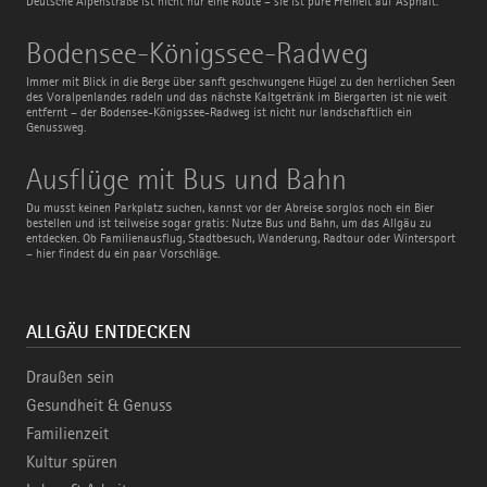
Deutsche Alpenstraße ist nicht nur eine Route – sie ist pure Freiheit auf Asphalt.
Bodensee-
Bodensee-Königssee-Radweg
Königssee-
Radweg
Immer mit Blick in die Berge über sanft geschwungene Hügel zu den herrlichen Seen
des Voralpenlandes radeln und das nächste Kaltgetränk im Biergarten ist nie weit
entfernt – der Bodensee-Königssee-Radweg ist nicht nur landschaftlich ein
Genussweg.
Ausflüge
Ausflüge mit Bus und Bahn
mit
Bus
Du musst keinen Parkplatz suchen, kannst vor der Abreise sorglos noch ein Bier
und
bestellen und ist teilweise sogar gratis: Nutze Bus und Bahn, um das Allgäu zu
Bahn
entdecken. Ob Familienausflug, Stadtbesuch, Wanderung, Radtour oder Wintersport
– hier findest du ein paar Vorschläge.
ALLGÄU ENTDECKEN
Draußen sein
Gesundheit & Genuss
Familienzeit
Kultur spüren