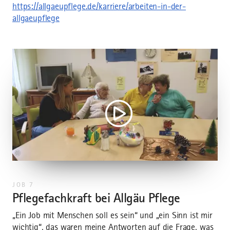
https://allgaeupflege.de/karriere/arbeiten-in-der-
allgaeupflege
©
JOB 7
Pflegefachkraft bei Allgäu Pflege
Um diesen Inhalt sehen zu können, musst Du unseren
„Ein Job mit Menschen soll es sein“ und „ein Sinn ist mir
Cookies zustimmen.
wichtig“, das waren meine Antworten auf die Frage, was