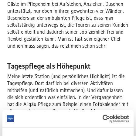
Gäste im Pflegeheim bei Aufstehen, Anziehen, Duschen
unterstützt, nur eben in ihren gewohnten vier Wänden.
Besonders an der ambulanten Pflege ist, dass man
selbstständig unterwegs ist, die Touren zu seinen Kunden
selbst einteilt und dadurch seinen Job ziemlich frei und
flexibel gestalten kann. Man ist fast sein eigener Chef
und ich muss sagen, das reizt mich schon sehr.
Tagespflege als Höhepunkt
Meine letzte Station (und persönliches Highlight) ist die
Tagespflege. Dort darf ich bei diversen Aktivitäten
mithelfen (und natürlich mitmachen). Und dafür lassen
die sich ordentlich was einfallen. In der Vergangenheit
hat die Allgäu Pflege zum Beispiel einen Fotokalender mit
alten, weltbekannten Stars wie Marilyn Monroe oder
Audrey Hepburn produziert. Der Clou dabei war: Die
Fotomodelle waren alles Bewohner des Wohnheims, die
ordentlich in Schale geworfen, den Spaß ihres Lebens