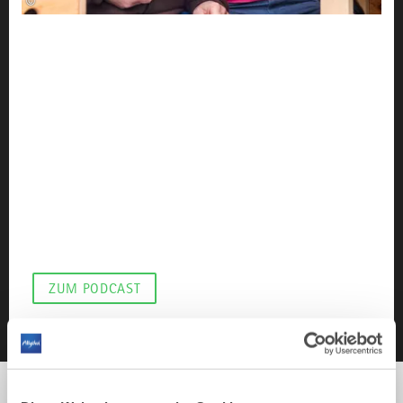
©
DER ALLGÄU PODCAST
Go to Gö Festival, wie
funktioniert Integration
durch Sport und Musik
Vom bescheidenen Fußballturnier zum
herausragenden “Go to Gö” Festival! Seit 1993 zieht
es Tausende nach Görisried. Gemeinschaft und Musik
verbinden - eine Erfolgsgeschichte mit Herz und
Hingabe.
ZUM PODCAST