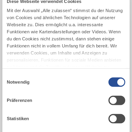
Diese Webseite verwendet Cookies
Mit der Auswahl „Alle zulassen“ stimmst du der Nutzung
ALLES DURCHSUCHEN
von Cookies und ähnlichen Technologien auf unserer
Festivals im Allgäu
Webseite zu. Dies ermöglicht u.a. interessante
Funktionen wie Kartendarstellungen oder Videos. Wenn
ORT
du den Cookies nicht zustimmst, dann stehen einige
Funktionen nicht in vollem Umfang für dich bereit. Wir
Ort
verwenden Cookies, um Inhalte und Anzeigen zu
personalisieren, Funktionen für soziale Medien anbieten
DATUM
zu können und die Zugriffe auf unsere Website zu
analysieren. Außerdem geben wir Informationen zu
Datum
Einwilligungsauswahl
deiner Verwendung unserer Website an unsere Partner
Notwendig
für soziale Medien, Werbung und Analysen weiter.
Filter zurücksetzen
Unsere Partner führen diese Informationen
Präferenzen
möglicherweise mit weiteren Daten zusammen, die du
ihnen bereitgestellt hast oder die sie im Rahmen Ihrer
JETZT SUCHEN
Nutzung der Dienste gesammelt haben.
Statistiken
Wir haben 4 Treffer für dich gefunden.