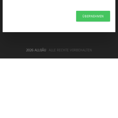
Haftungsausschluss
Erklärung zur Barrierefreiheit
ÜBERNEHMEN
Unsere Haltung zu Künstlicher Intelligenz
Impressum
2026 ALLGÄU
ALLE RECHTE VORBEHALTEN