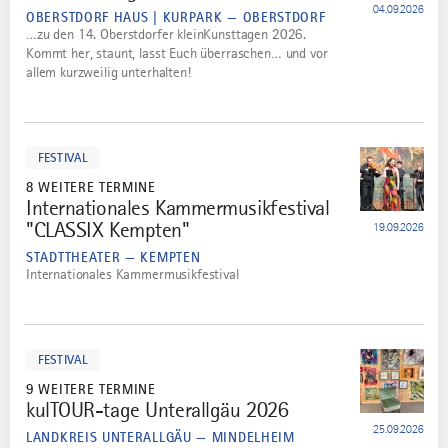
04.09.2026
OBERSTDORF HAUS | KURPARK — OBERSTDORF
…zu den 14. Oberstdorfer kleinKunsttagen 2026.
Kommt her, staunt, lasst Euch überraschen… und vor
allem kurzweilig unterhalten!
mehr
dazu
FESTIVAL
8 WEITERE TERMINE
Internationales Kammermusikfestival
3
"CLASSIX Kempten"
19.09.2026
STADTTHEATER — KEMPTEN
Internationales Kammermusikfestival
mehr
dazu
FESTIVAL
9 WEITERE TERMINE
kulTOUR-tage Unterallgäu 2026
4
25.09.2026
LANDKREIS UNTERALLGÄU — MINDELHEIM