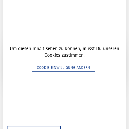
Füssen und dem "Cura Sui Yogafestival" im Kloster Irsee.
Um diesen Inhalt sehen zu können, musst Du unseren
Cookies zustimmen.
COOKIE-EINWILLIGUNG ÄNDERN
Festival-Vibes im Allgäu
Von Blasmusik bis Beats: Noch mehr Videos von Festivals
im Allgäu findest du in unserer TikTok-Playlist.