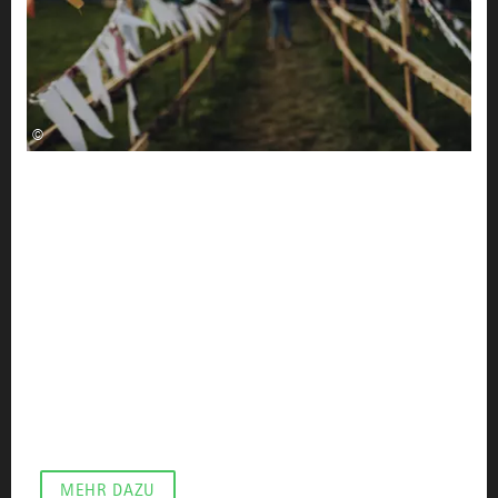
©
IM PORTRÄT
Marco König - Allgäu
Finest Festival
Wenn man jung ist, kann im Allgäu kulturell schon
mal der sprichwörtliche Hund begraben sein. Vor
allem, wenn man sich eher in den Subkulturen als
dem Mainstream zuhause fühlt. Die einen ziehen dann
weg, in die großen Städte der Welt - die anderen
bringen sich einfach „ihre“ Kultur ins Allgäu. So wie
das Marco König aus Wangen seit 2013 macht.
MEHR DAZU