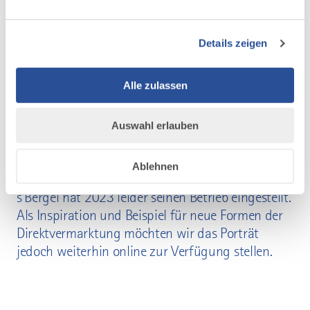
Im Westallgäu haben drei Tüftler eine komplette Saftmoste
auf Rädern selbst gebaut. Jeden Herbst touren sie damit acht
Details zeigen
Wochen durch Stadt und Land und pressen...
ZUM BLOGPOST
Alle zulassen
Auswahl erlauben
Ablehnen
Hinweis
s'Bergei hat 2023 leider seinen Betrieb eingestellt.
Als Inspiration und Beispiel für neue Formen der
Direktvermarktung möchten wir das Porträt
jedoch weiterhin online zur Verfügung stellen.