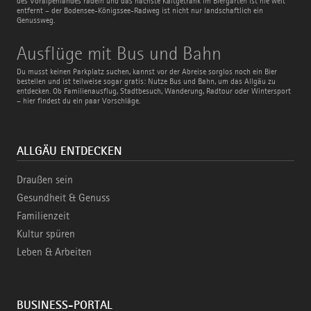
des Voralpenlandes radeln und das nächste Kaltgetränk im Biergarten ist nie weit
entfernt – der Bodensee-Königssee-Radweg ist nicht nur landschaftlich ein
Genussweg.
Ausflüge
Ausflüge mit Bus und Bahn
mit
Bus
Du musst keinen Parkplatz suchen, kannst vor der Abreise sorglos noch ein Bier
und
bestellen und ist teilweise sogar gratis: Nutze Bus und Bahn, um das Allgäu zu
Bahn
entdecken. Ob Familienausflug, Stadtbesuch, Wanderung, Radtour oder Wintersport
– hier findest du ein paar Vorschläge.
ALLGÄU ENTDECKEN
Draußen sein
Gesundheit & Genuss
Familienzeit
Kultur spüren
Leben & Arbeiten
BUSINESS-PORTAL