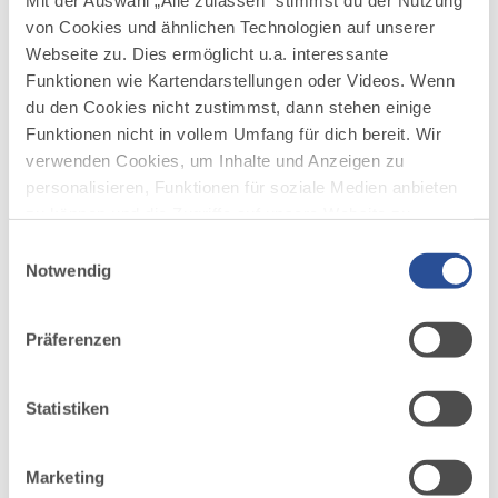
Mit der Auswahl „Alle zulassen“ stimmst du der Nutzung
Der Milchautomat vom Allgäu-Hof
von Cookies und ähnlichen Technologien auf unserer
Müller
Webseite zu. Dies ermöglicht u.a. interessante
Funktionen wie Kartendarstellungen oder Videos. Wenn
Echte Kuhmilch ist anders. Sie rahmt, sie schäumt, aber vor
du den Cookies nicht zustimmst, dann stehen einige
allem schmeckt sie vollmundig und vielfältig. Am
Funktionen nicht in vollem Umfang für dich bereit. Wir
Milchautomaten kann man sie frisch beziehen – z.B. beim...
verwenden Cookies, um Inhalte und Anzeigen zu
personalisieren, Funktionen für soziale Medien anbieten
ZUM BLOGPOST
zu können und die Zugriffe auf unsere Website zu
analysieren. Außerdem geben wir Informationen zu
Einwilligungsauswahl
deiner Verwendung unserer Website an unsere Partner
Notwendig
BLOGPOST
für soziale Medien, Werbung und Analysen weiter.
Unsere Partner führen diese Informationen
MIT VIDEO
Präferenzen
möglicherweise mit weiteren Daten zusammen, die du
ihnen bereitgestellt hast oder die sie im Rahmen Ihrer
Nutzung der Dienste gesammelt haben.
Statistiken
©
Mobile Saftmoschte
Marketing