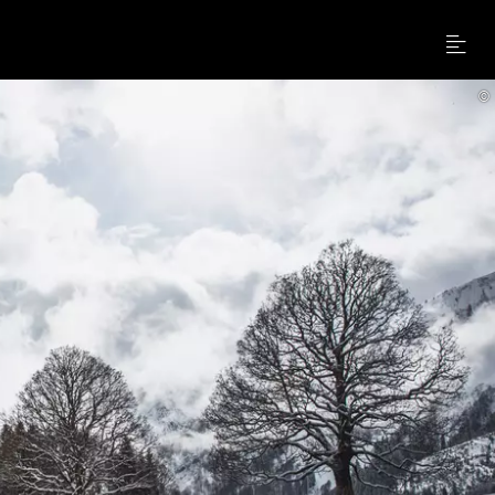
Menu
©