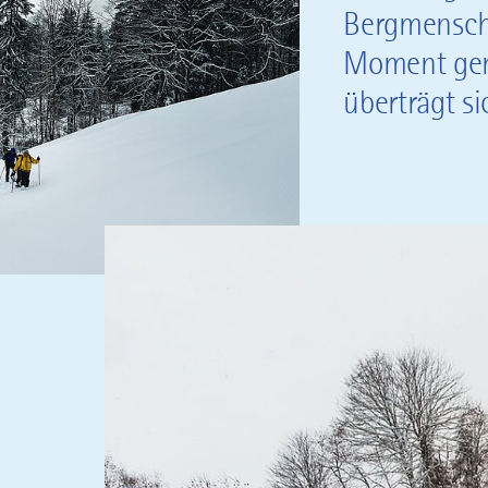
Bergmensch.
Moment geni
überträgt si