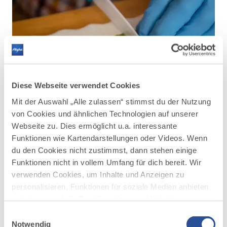
Diese Webseite verwendet Cookies
Mit der Auswahl „Alle zulassen“ stimmst du der Nutzung
von Cookies und ähnlichen Technologien auf unserer
©
Webseite zu. Dies ermöglicht u.a. interessante
Aus den Früchten entsteht ein wohltuendes
Funktionen wie Kartendarstellungen oder Videos. Wenn
Hautöl.
du den Cookies nicht zustimmst, dann stehen einige
Funktionen nicht in vollem Umfang für dich bereit. Wir
verwenden Cookies, um Inhalte und Anzeigen zu
personalisieren, Funktionen für soziale Medien anbieten
zu können und die Zugriffe auf unsere Website zu
analysieren. Außerdem geben wir Informationen zu
Einwilligungsauswahl
deiner Verwendung unserer Website an unsere Partner
Notwendig