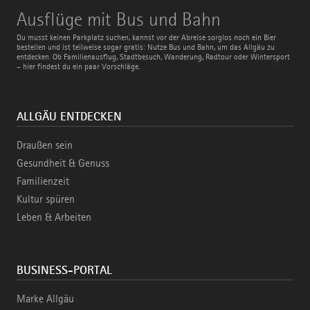
Ausflüge
Ausflüge mit Bus und Bahn
mit
Bus
Du musst keinen Parkplatz suchen, kannst vor der Abreise sorglos noch ein Bier
und
bestellen und ist teilweise sogar gratis: Nutze Bus und Bahn, um das Allgäu zu
Bahn
entdecken. Ob Familienausflug, Stadtbesuch, Wanderung, Radtour oder Wintersport
– hier findest du ein paar Vorschläge.
ALLGÄU ENTDECKEN
Draußen sein
Gesundheit & Genuss
Familienzeit
Kultur spüren
Leben & Arbeiten
BUSINESS-PORTAL
Marke Allgäu