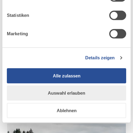
Allgäus eintauchen. Mehr als 30 historische Gebäude wie
ihnen bereitgestellt hast oder die sie im Rahmen Ihrer
Höfe, Ställe und Werkstätten auf dem Gelände des
Nutzung der Dienste gesammelt haben.
Freilichtmuseums sind zu besichtigen. Es ist eines der
Statistiken
ältesten im süddeutschen Raum, und liegt direkt am Iller-
Radweg.
Marketing
…das tut auch mein Zeltplatz für diese Nacht. Den habe
ich dieses Mal nicht auf einem Campingplatz gebucht,
sondern über die (relativ neue) Plattform
mycabin.eu
:
Details zeigen
Hier können private Gastgeber naturnahe Stellplätze für
Zelte und Camper inserieren, wie zum Beispiel eine
ungenutzte Wiese hinter dem Haus. So kann man abseits
Alle zulassen
jeglichen Trubels eine Nacht in der Natur verbringen und
dabei trotzdem ganz legal und umweltverträglich
Auswahl erlauben
unterwegs sein. Für Radreisende auf dem Iller-Radweg,
die ein Zelt dabei haben, eine ziemlich tolle Sache.
Ablehnen