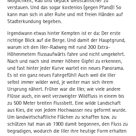
Möglichkeit, Rad und Gepäck diebstahlsicher zu
verstauen. Und das sogar kostenlos (gegen Pfand)! So
kann man sich in aller Ruhe und mit freien Händen auf
Stadterkundung begeben.
Irgendwann etwas hinter Kempten ist er da: Der erste
richtige Blick auf die Berge. Und damit der Hauptgrund,
warum ich den Iller-Radweg mit rund 300 Extra-
Höhenmetern flussaufwärts fahre und nicht umgekehrt.
Nach und nach sind immer höhere Gipfel zu erkennen,
und fast hinter jeder Kurve wartet ein neues Panorama.
Es ist ein ganz neues Fahrgefühl! Auch weil die Iller
selbst immer wilder wird, je weiter man sich ihrem
Ursprung nähert. Früher war die Iller, wie viele andere
Flüsse auch, ein weit verzweigter Wildfluss in einem bis
zu 500 Meter breiten Flussbett. Eine wilde Landschaft
aus Kies, die von jedem Hochwasser neu geformt wurde.
Um landwirtschaftliche Flächen zu schaffen bzw. zu
schützen hat man ab 1900 damit begonnen, den Fluss zu
begradigen, wodurch die Iller ihre heutige Form erhalten