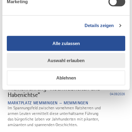
Marketing
EINZIGER TERMIN
Memmingen zum Kennenlernen
2
"Zauber der Altstadt"
29.08.2026
Details zeigen
MARKTPLATZ MEMMINGEN — MEMMINGEN
Ein abendlicher Stadtspaziergang durch die historische
Altstadt mit Begehung der Stadtmauer lässt die
Jahrhunderte schmelzen und in eine vergangene Zeit
Alle zulassen
eintauchen.
Auswahl erlauben
mehr
dazu
FÜHRUNG
Ablehnen
EINZIGER TERMIN
Themenführung "Hochweisheiten und
3
Habenichtse"
04.09.2026
MARKTPLATZ MEMMINGEN — MEMMINGEN
Im Spannungsfeld zwischen vornehmen Ratsherren und
armen Leuten vermittelt diese unterhaltsame Führung
das bürgerliche Leben vor Jahrhunderten mit pikanten,
amüsanten und spannenden Geschichten.