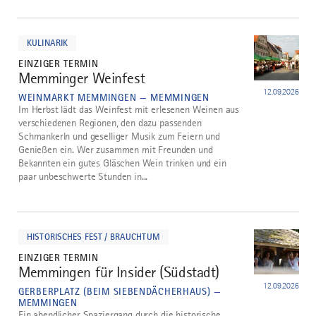
mehr
dazu
KULINARIK
EINZIGER TERMIN
Memminger Weinfest
4
12.09.2026
WEINMARKT MEMMINGEN — MEMMINGEN
Im Herbst lädt das Weinfest mit erlesenen Weinen aus
verschiedenen Regionen, den dazu passenden
Schmankerln und geselliger Musik zum Feiern und
Genießen ein. Wer zusammen mit Freunden und
Bekannten ein gutes Gläschen Wein trinken und ein
paar unbeschwerte Stunden in...
mehr
dazu
HISTORISCHES FEST / BRAUCHTUM
EINZIGER TERMIN
Memmingen für Insider (Südstadt)
5
12.09.2026
GERBERPLATZ (BEIM SIEBENDÄCHERHAUS) —
MEMMINGEN
Ein abendlicher Spaziergang durch die historische