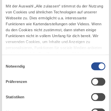
Mit der Auswahl „Alle zulassen“ stimmst du der Nutzung
von Cookies und ähnlichen Technologien auf unserer
Webseite zu. Dies ermöglicht u.a. interessante
Funktionen wie Kartendarstellungen oder Videos. Wenn
mehr
du den Cookies nicht zustimmst, dann stehen einige
dazu
FÜHRUNG
Funktionen nicht in vollem Umfang für dich bereit. Wir
verwenden Cookies, um Inhalte und Anzeigen zu
1 WEITERER TERMIN
Zeitreise ins Mittelalter -
1
personalisieren, Funktionen für soziale Medien anbieten
Stadtführung für Kinder
08.08.2026
zu können und die Zugriffe auf unsere Website zu
analysieren. Außerdem geben wir Informationen zu
HEXENTURM — MEMMINGEN
Einwilligungsauswahl
Eine interaktive Kostümstadtführung für Kinder bis 12
deiner Verwendung unserer Website an unsere Partner
Notwendig
Jahre. Kommt mit Barbara Beck, der Frau eines reichen
für soziale Medien, Werbung und Analysen weiter.
Salzhändlers, auf eine aufregende Zeitreise in eine
Unsere Partner führen diese Informationen
längst vergangene Zeit! Wie haben die Menschen in
Präferenzen
Memmingen vor mehr als 500 Jahren gelebt? Welche
möglicherweise mit weiteren Daten zusammen, die du
Gefahren...
ihnen bereitgestellt hast oder die sie im Rahmen Ihrer
Nutzung der Dienste gesammelt haben.
Statistiken
mehr
dazu
FÜHRUNG