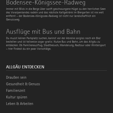
Bodensee-
Bodensee-Königssee-Radweg
Königssee-
Radweg
Immer mit Blick in die Berge über sanft geschwungene Hügel zu den herrlichen Seen
des Voralpenlandes radeln und das nächste Kaltgetränk im Biergarten ist nie weit
entfernt – der Bodensee-Königssee-Radweg ist nicht nur landschaftlich ein
Genussweg.
Ausflüge
Ausflüge mit Bus und Bahn
mit
Bus
Du musst keinen Parkplatz suchen, kannst vor der Abreise sorglos noch ein Bier
und
bestellen und ist teilweise sogar gratis: Nutze Bus und Bahn, um das Allgäu zu
Bahn
entdecken. Ob Familienausflug, Stadtbesuch, Wanderung, Radtour oder Wintersport
– hier findest du ein paar Vorschläge.
ALLGÄU ENTDECKEN
Draußen sein
Gesundheit & Genuss
Familienzeit
Kultur spüren
Leben & Arbeiten