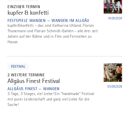
EINZIGER TERMIN
kupfer & konfetti
3
16.08.2026
FESTSPIELE WANGEN — WANGEN IM ALLGÄU
kupfer&konfetti – das sind Katharina Uhland, Florian
Thunemann und Florian Schmidt-Gahlen – alle drei seit
Jahren auf der Bühne und in Film und Fernsehen zu
Hause.
mehr
dazu
FESTIVAL
2 WEITERE TERMINE
Allgäus Finest Festival
4
03.09.2026
ALLGÄUS FINEST — WANGEN
3 Tage, 3 Stages, viel Liebe! Ein "handmade" Festival
mit purer Leidenschaft und ganz viel Liebe für die
Sache!