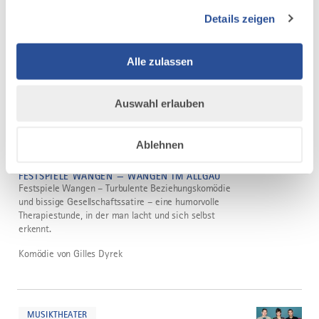
Details zeigen
Musik von Florian Schmidt-Gahlen
Die Bremer Stadtmusikanten: Eine tierische Reise
voller Witz und Herz
Alle zulassen
mehr
Auswahl erlauben
dazu
THEATER
8 WEITERE TERMINE
Ablehnen
Venedig im Schnee
2
08.08.2026
FESTSPIELE WANGEN — WANGEN IM ALLGÄU
Festspiele Wangen – Turbulente Beziehungskomödie
und bissige Gesellschaftssatire – eine humorvolle
Therapiestunde, in der man lacht und sich selbst
erkennt.
Komödie von Gilles Dyrek
mehr
dazu
MUSIKTHEATER