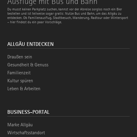
Ausflüge mit Bus und Bahn
mit
Bus
Du musst keinen Parkplatz suchen, kannst vor der Abreise sorglos noch ein Bier
und
bestellen und ist teilweise sogar gratis: Nutze Bus und Bahn, um das Allgäu zu
Bahn
entdecken. Ob Familienausflug, Stadtbesuch, Wanderung, Radtour oder Wintersport
– hier findest du ein paar Vorschläge.
ALLGÄU ENTDECKEN
Draußen sein
Gesundheit & Genuss
Familienzeit
Kultur spüren
Leben & Arbeiten
BUSINESS-PORTAL
Marke Allgäu
Wirtschaftsstandort