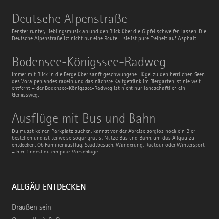
Deutsche
Deutsche Alpenstraße
Alpenstraße
Fenster runter, Lieblingsmusik an und den Blick über die Gipfel schweifen lassen: Die
Deutsche Alpenstraße ist nicht nur eine Route – sie ist pure Freiheit auf Asphalt.
Bodensee-
Bodensee-Königssee-Radweg
Königssee-
Radweg
Immer mit Blick in die Berge über sanft geschwungene Hügel zu den herrlichen Seen
des Voralpenlandes radeln und das nächste Kaltgetränk im Biergarten ist nie weit
entfernt – der Bodensee-Königssee-Radweg ist nicht nur landschaftlich ein
Genussweg.
Ausflüge
Ausflüge mit Bus und Bahn
mit
Bus
Du musst keinen Parkplatz suchen, kannst vor der Abreise sorglos noch ein Bier
und
bestellen und ist teilweise sogar gratis: Nutze Bus und Bahn, um das Allgäu zu
Bahn
entdecken. Ob Familienausflug, Stadtbesuch, Wanderung, Radtour oder Wintersport
– hier findest du ein paar Vorschläge.
ALLGÄU ENTDECKEN
Draußen sein