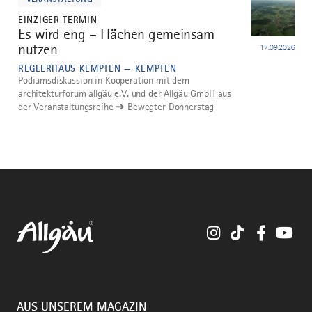
EINZIGER TERMIN
Es wird eng – Flächen gemeinsam
nutzen
17.09.2026
REGLERHAUS KEMPTEN — KEMPTEN
Podiumsdiskussion in Kooperation mit dem
architekturforum allgäu e.V. und der Allgäu GmbH aus
der Veranstaltungsreihe ➜ Bewegter Donnerstag
Instagram
TikTok
Faceboo
You
AUS UNSEREM MAGAZIN