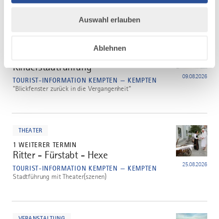
Stadtrundgang mit der Kempten-Kathi
Auswahl erlauben
mehr
dazu
FAMILIE
Ablehnen
2 WEITERE TERMINE
Kinderstadtführung
3
09.08.2026
TOURIST-INFORMATION KEMPTEN — KEMPTEN
"Blickfenster zurück in die Vergangenheit"
mehr
dazu
THEATER
1 WEITERER TERMIN
Ritter - Fürstabt - Hexe
4
25.08.2026
TOURIST-INFORMATION KEMPTEN — KEMPTEN
Stadtführung mit Theater(szenen)
mehr
dazu
VERANSTALTUNG