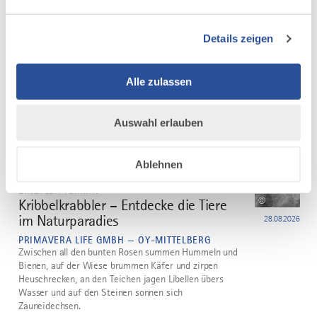
©
PRIMAVERA und Lebensvielfalt
2
21.08.2026
PRIMAVERA LIFE GMBH — OY-MITTELBERG
Details zeigen
Während eines Rundgangs betrachten wir die vier
Ebenen der Lebensvielfalt im PRIMAVERA
Naturparadies. Das Thema Lebensvielfalt endet bei
Alle zulassen
PRIMAVERA jedoch nicht im Naturparadies, sondern
wir betrachten Biodiversität auch im Kontext unserer
Anbaupartner.
Auswahl erlauben
mehr
dazu
Ablehnen
NATURERLEBNIS
EINZIGER TERMIN
©
Kribbelkrabbler – Entdecke die Tiere
3
im Naturparadies
28.08.2026
PRIMAVERA LIFE GMBH — OY-MITTELBERG
Zwischen all den bunten Rosen summen Hummeln und
Bienen, auf der Wiese brummen Käfer und zirpen
Heuschrecken, an den Teichen jagen Libellen übers
Wasser und auf den Steinen sonnen sich
Zauneidechsen.