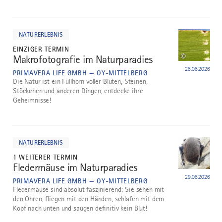
mehr
dazu
NATURERLEBNIS
EINZIGER TERMIN
©
Makrofotografie im Naturparadies
4
28.08.2026
PRIMAVERA LIFE GMBH — OY-MITTELBERG
Die Natur ist ein Füllhorn voller Blüten, Steinen,
Stöckchen und anderen Dingen, entdecke ihre
Geheimnisse!
mehr
dazu
NATURERLEBNIS
1 WEITERER TERMIN
©
Fledermäuse im Naturparadies
5
29.08.2026
PRIMAVERA LIFE GMBH — OY-MITTELBERG
Fledermäuse sind absolut faszinierend: Sie sehen mit
den Ohren, fliegen mit den Händen, schlafen mit dem
Kopf nach unten und saugen definitiv kein Blut!