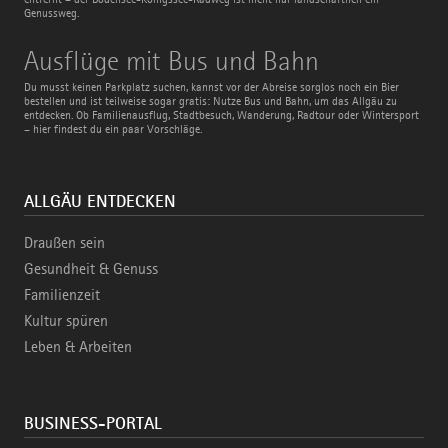
Genussweg.
Ausflüge
Ausflüge mit Bus und Bahn
mit
Bus
Du musst keinen Parkplatz suchen, kannst vor der Abreise sorglos noch ein Bier
und
bestellen und ist teilweise sogar gratis: Nutze Bus und Bahn, um das Allgäu zu
Bahn
entdecken. Ob Familienausflug, Stadtbesuch, Wanderung, Radtour oder Wintersport
– hier findest du ein paar Vorschläge.
ALLGÄU ENTDECKEN
Draußen sein
Gesundheit & Genuss
Familienzeit
Kultur spüren
Leben & Arbeiten
BUSINESS-PORTAL