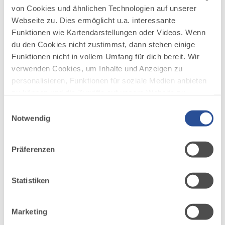
von Cookies und ähnlichen Technologien auf unserer
Webseite zu. Dies ermöglicht u.a. interessante
Funktionen wie Kartendarstellungen oder Videos. Wenn
du den Cookies nicht zustimmst, dann stehen einige
Funktionen nicht in vollem Umfang für dich bereit. Wir
verwenden Cookies, um Inhalte und Anzeigen zu
personalisieren, Funktionen für soziale Medien anbieten
mehr
dazu
zu können und die Zugriffe auf unsere Website zu
NATURERLEBNIS
analysieren. Außerdem geben wir Informationen zu
Einwilligungsauswahl
EINZIGER TERMIN
deiner Verwendung unserer Website an unsere Partner
Notwendig
Wildkräuter im Naturparadies
1
für soziale Medien, Werbung und Analysen weiter.
14.08.2026
PRIMAVERA LIFE GMBH — OY-MITTELBERG
Unsere Partner führen diese Informationen
Entdecke die Vielfalt der Wildpflanzen, die sich in den
Präferenzen
möglicherweise mit weiteren Daten zusammen, die du
vergangenen 15 Jahren ohne Zutun der Gärtner im
Naturparadies angesiedelt hat.
ihnen bereitgestellt hast oder die sie im Rahmen Ihrer
Nutzung der Dienste gesammelt haben.
Statistiken
mehr
dazu
NATURERLEBNIS
Marketing
EINZIGER TERMIN