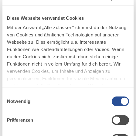
Veranstaltungen
Diese Webseite verwendet Cookies
Mit der Auswahl „Alle zulassen“ stimmst du der Nutzung
von Cookies und ähnlichen Technologien auf unserer
Webseite zu. Dies ermöglicht u.a. interessante
Funktionen wie Kartendarstellungen oder Videos. Wenn
mehr
du den Cookies nicht zustimmst, dann stehen einige
dazu
Funktionen nicht in vollem Umfang für dich bereit. Wir
KLASSIK
verwenden Cookies, um Inhalte und Anzeigen zu
1 WEITERER TERMIN
personalisieren, Funktionen für soziale Medien anbieten
Kaisersaalkonzerte Füssen - 75 Jahre
1
zu können und die Zugriffe auf unsere Website zu
07.08.2026
KLOSTER ST. MANG — FÜSSEN
analysieren. Außerdem geben wir Informationen zu
Kammerkonzertreihe im Kaisersaal Füssen
Einwilligungsauswahl
deiner Verwendung unserer Website an unsere Partner
Notwendig
von Juni bis August – Vorverkauf läuft
für soziale Medien, Werbung und Analysen weiter.
Unsere Partner führen diese Informationen
VA-Ort: Kaisersaal im Barockkloster St. Mang,
Präferenzen
Lechhalde 3, 87629 Füssen
möglicherweise mit weiteren Daten zusammen, die du
ihnen bereitgestellt hast oder die sie im Rahmen Ihrer