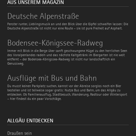
AUS UNSEREM MAGAZIN
Deutsche
Deutsche Alpenstraße
Alpenstraße
Fenster runter, Lieblingsmusik an und den Blick über die Gipfel schweifen lassen: Die
Deutsche Alpenstraße ist nicht nur eine Route – sie ist pure Freiheit auf Asphalt.
Bodensee-
Bodensee-Königssee-Radweg
Königssee-
Radweg
Immer mit Blick in die Berge über sanft geschwungene Hügel zu den herrlichen Seen
des Voralpenlandes radeln und das nächste Kaltgetränk im Biergarten ist nie weit
entfernt – der Bodensee-Königssee-Radweg ist nicht nur landschaftlich ein
Genussweg.
Ausflüge
Ausflüge mit Bus und Bahn
mit
Bus
Du musst keinen Parkplatz suchen, kannst vor der Abreise sorglos noch ein Bier
und
bestellen und ist teilweise sogar gratis: Nutze Bus und Bahn, um das Allgäu zu
Bahn
entdecken. Ob Familienausflug, Stadtbesuch, Wanderung, Radtour oder Wintersport
– hier findest du ein paar Vorschläge.
ALLGÄU ENTDECKEN
Draußen sein