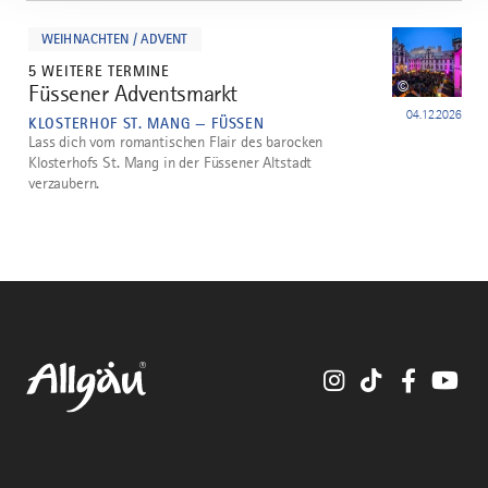
mehr
dazu
WEIHNACHTEN / ADVENT
5 WEITERE TERMINE
©
Füssener Adventsmarkt
4
04.12.2026
KLOSTERHOF ST. MANG — FÜSSEN
Lass dich vom romantischen Flair des barocken
Klosterhofs St. Mang in der Füssener Altstadt
verzaubern.
Instagram
TikTok
Faceboo
You