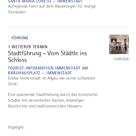
SANTA MARIA LORETO — IMMENSTADT
Aufregende Fahrt auf dem Alpseesegler für mutige
Seeräuber.
mehr
dazu
FÜHRUNG
1 WEITERER TERMIN
Stadtführung - Vom Städtle ins
3
Schloss
14.08.2026
TOURIST-INFORMATION IMMENSTADT AM
BRÄUHAUSPLATZ — IMMENSTADT
Erlebe Immenstadt im Allgäu von seiner schönsten
Seite:
Eine spannende Stadtführung durch das historische
Städtle mit verwinkelten Gassen, lebendiger
Geschichte und traditionsreichen Häusern.
Highlight: