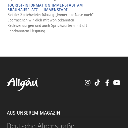
TOURIST-INFORMATION IMMENSTADT AM
BRÄUHAUSPLATZ — IMMENSTADT
Bei der Sprichwörterführung „Immer der Nase nach“
überraschen wir dich mit wohlbekannten
Redewendungen und auch Sprichwörtern mit oft
unbekanntem Ursprung.
Instagram
TikTok
Faceboo
You
AUS UNSEREM MAGAZIN
Deutsche
Deutsche Alpenstraße