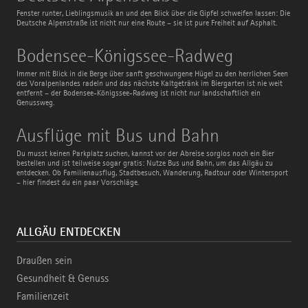
Alpenstraße
Fenster runter, Lieblingsmusik an und den Blick über die Gipfel schweifen lassen: Die
Deutsche Alpenstraße ist nicht nur eine Route – sie ist pure Freiheit auf Asphalt.
Bodensee-
Bodensee-Königssee-Radweg
Königssee-
Radweg
Immer mit Blick in die Berge über sanft geschwungene Hügel zu den herrlichen Seen
des Voralpenlandes radeln und das nächste Kaltgetränk im Biergarten ist nie weit
entfernt – der Bodensee-Königssee-Radweg ist nicht nur landschaftlich ein
Genussweg.
Ausflüge
Ausflüge mit Bus und Bahn
mit
Bus
Du musst keinen Parkplatz suchen, kannst vor der Abreise sorglos noch ein Bier
und
bestellen und ist teilweise sogar gratis: Nutze Bus und Bahn, um das Allgäu zu
Bahn
entdecken. Ob Familienausflug, Stadtbesuch, Wanderung, Radtour oder Wintersport
– hier findest du ein paar Vorschläge.
ALLGÄU ENTDECKEN
Draußen sein
Gesundheit & Genuss
Familienzeit