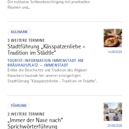
Die exklusive Schlossbesichtigung mit prunkvollen
Räumen und...
mehr
dazu
KULINARIK
3 WEITERE TERMINE
Stadtführung „Kässpatzenliebe -
4
Tradition im Städtle“
14.08.2026
TOURIST-INFORMATION IMMENSTADT AM
BRÄUHAUSPLATZ — IMMENSTADT
Erlebe die Geschichte und Tradition des Allgäuer
Klassikers hautnah bei unserer einzigartigen
Stadtführung "Kässpatzenliebe - Tradition im Städtle".
mehr
dazu
FÜHRUNG
2 WEITERE TERMINE
„Immer der Nase nach“
5
Sprichwörterführung
25.08.2026