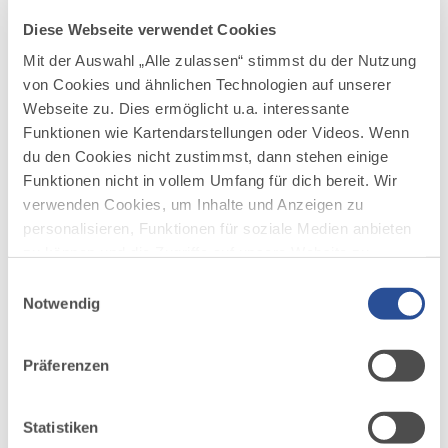
Diese Webseite verwendet Cookies
Mit der Auswahl „Alle zulassen“ stimmst du der Nutzung
von Cookies und ähnlichen Technologien auf unserer
Webseite zu. Dies ermöglicht u.a. interessante
Funktionen wie Kartendarstellungen oder Videos. Wenn
DAZU PASSEND
du den Cookies nicht zustimmst, dann stehen einige
Ähnliche
Funktionen nicht in vollem Umfang für dich bereit. Wir
Veranstaltungen
verwenden Cookies, um Inhalte und Anzeigen zu
personalisieren, Funktionen für soziale Medien anbieten
zu können und die Zugriffe auf unsere Website zu
analysieren. Außerdem geben wir Informationen zu
Einwilligungsauswahl
deiner Verwendung unserer Website an unsere Partner
Notwendig
für soziale Medien, Werbung und Analysen weiter.
Unsere Partner führen diese Informationen
Präferenzen
möglicherweise mit weiteren Daten zusammen, die du
mehr
ihnen bereitgestellt hast oder die sie im Rahmen Ihrer
dazu
FÜHRUNG
Nutzung der Dienste gesammelt haben.
Statistiken
12 WEITERE TERMINE