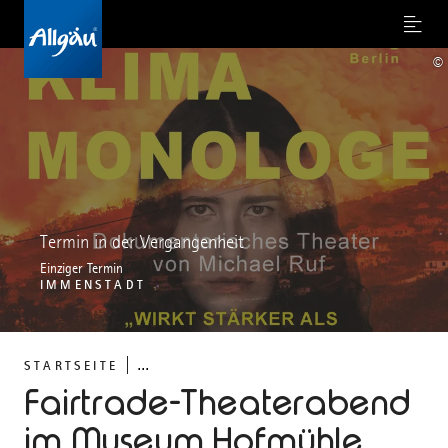
Menu
©
Termin in der Vergangenheit
Einziger Termin
IMMENSTADT
...
STARTSEITE
Fairtrade-Theaterabend
im Museum Hofmühle