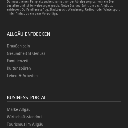
Bus
Du musst keinen Parkplatz suchen, kannst vor der Abreise sorglos noch ein Bier
und
bestellen und ist teilweise sogar gratis: Nutze Bus und Bahn, um das Allgäu zu
Bahn
entdecken. Ob Familienausflug, Stadtbesuch, Wanderung, Radtour oder Wintersport
– hier findest du ein paar Vorschläge.
ALLGÄU ENTDECKEN
Draußen sein
Gesundheit & Genuss
Familienzeit
Kultur spüren
Leben & Arbeiten
BUSINESS-PORTAL
Marke Allgäu
Wirtschaftsstandort
Tourismus im Allgäu