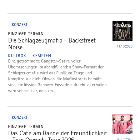
mehr
dazu
KONZERT
EINZIGER TERMIN
Die Schlagzeugmafia - Backstreet
3
Noise
11.10.2026
KULTBOX — KEMPTEN
Eine getrommelte Gangster-Satire voller
Überraschungen Im abendfüllenden Show-Format der
Schlagzeugmafia wird das Publikum Zeuge und
Komplize zugleich. Obwohl die Mafiosi stets bemüht
sind, die lässige Ganoven-Fassade aufrecht zu erhalten,
wird schnell klar, dass im...
mehr
dazu
KONZERT
EINZIGER TERMIN
Das Café am Rande der Freundlichkeit
4
- True Comedy Tour 2026
20.11.2026