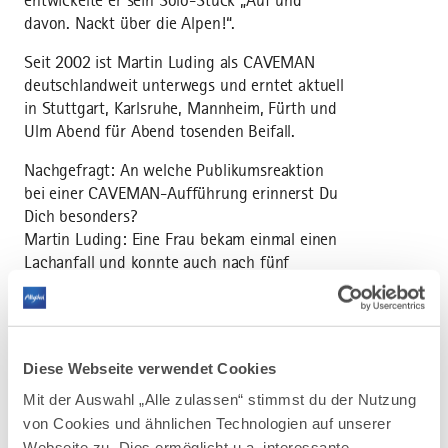
entwickelte er sein Solo-Stück „Auf und
davon. Nackt über die Alpen!“.
Seit 2002 ist Martin Luding als CAVEMAN
deutschlandweit unterwegs und erntet aktuell
in Stuttgart, Karlsruhe, Mannheim, Fürth und
Ulm Abend für Abend tosenden Beifall.
Nachgefragt: An welche Publikumsreaktion
bei einer CAVEMAN-Aufführung erinnerst Du
Dich besonders?
Martin Luding: Eine Frau bekam einmal einen
Lachanfall und konnte auch nach fünf
Minuten nicht aufhören zu lachen. Als selbst
Wasser und Schnaps nicht geholfen haben,
sind sie gegangen, damit die Vorstellung
weiter gehen konnte. Ich habe sie dann zu
Diese Webseite verwendet Cookies
einer
späteren Show noch einmal eingeladen.
Mit der Auswahl „Alle zulassen“ stimmst du der Nutzung
von Cookies und ähnlichen Technologien auf unserer
Nachgefragt: Ein Tipp vom erfahrenen
Webseite zu. Dies ermöglicht u.a. interessante