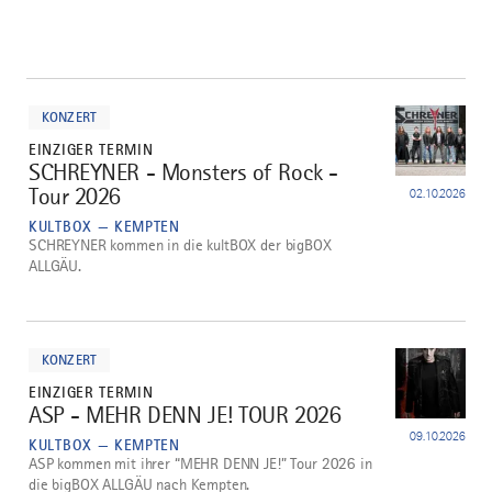
mehr
dazu
KONZERT
EINZIGER TERMIN
SCHREYNER - Monsters of Rock -
1
Tour 2026
02.10.2026
KULTBOX — KEMPTEN
SCHREYNER kommen in die kultBOX der bigBOX
ALLGÄU.
mehr
dazu
KONZERT
EINZIGER TERMIN
ASP - MEHR DENN JE! TOUR 2026
2
09.10.2026
KULTBOX — KEMPTEN
ASP kommen mit ihrer “MEHR DENN JE!” Tour 2026 in
die bigBOX ALLGÄU nach Kempten.