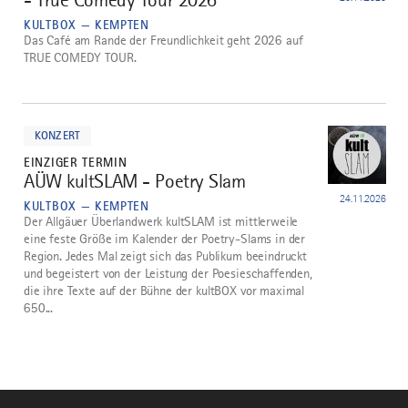
KULTBOX — KEMPTEN
Das Café am Rande der Freundlichkeit geht 2026 auf
TRUE COMEDY TOUR.
mehr
dazu
KONZERT
EINZIGER TERMIN
AÜW kultSLAM - Poetry Slam
5
24.11.2026
KULTBOX — KEMPTEN
Der Allgäuer Überlandwerk kultSLAM ist mittlerweile
eine feste Größe im Kalender der Poetry-Slams in der
Region. Jedes Mal zeigt sich das Publikum beeindruckt
und begeistert von der Leistung der Poesieschaffenden,
die ihre Texte auf der Bühne der kultBOX vor maximal
650...