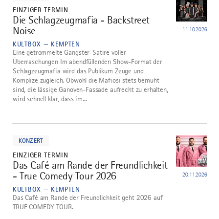
EINZIGER TERMIN
Die Schlagzeugmafia - Backstreet
2
Noise
11.10.2026
KULTBOX — KEMPTEN
Eine getrommelte Gangster-Satire voller
Überraschungen Im abendfüllenden Show-Format der
Schlagzeugmafia wird das Publikum Zeuge und
Komplize zugleich. Obwohl die Mafiosi stets bemüht
sind, die lässige Ganoven-Fassade aufrecht zu erhalten,
wird schnell klar, dass im...
mehr
dazu
KONZERT
EINZIGER TERMIN
Das Café am Rande der Freundlichkeit
3
- True Comedy Tour 2026
20.11.2026
KULTBOX — KEMPTEN
Das Café am Rande der Freundlichkeit geht 2026 auf
TRUE COMEDY TOUR.