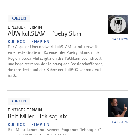
mehr
dazu
KONZERT
EINZIGER TERMIN
AÜW kultSLAM - Poetry Slam
4
24.11.2026
KULTBOX — KEMPTEN
Der Allgäuer Überlandwerk kultSLAM ist mittlerweile
eine feste Größe im Kalender der Poetry-Slams in der
Region. Jedes Mal zeigt sich das Publikum beeindruckt
und begeistert von der Leistung der Poesieschaffenden,
die ihre Texte auf der Bühne der kultBOX vor maximal
650...
mehr
dazu
KONZERT
EINZIGER TERMIN
Rolf Miller - Ich sag nix
5
04.12.2026
KULTBOX — KEMPTEN
Rolf Miller kommt mit seinem Programm “Ich sag nix”