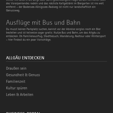
des Voralpenlandes radeln und das nächste Kaltgetränk im Biergarten ist nie weit
entfernt – der Bodensee-Königssee-Radweg ist nicht nur landschaftlich ein
Genussweg.
Ausflüge
Ausflüge mit Bus und Bahn
mit
Bus
Du musst keinen Parkplatz suchen, kannst vor der Abreise sorglos noch ein Bier
und
bestellen und ist teilweise sogar gratis: Nutze Bus und Bahn, um das Allgäu zu
Bahn
entdecken. Ob Familienausflug, Stadtbesuch, Wanderung, Radtour oder Wintersport
– hier findest du ein paar Vorschläge.
ALLGÄU ENTDECKEN
Draußen sein
Gesundheit & Genuss
Familienzeit
Kultur spüren
Leben & Arbeiten