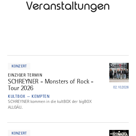
Veranstaltungen
mehr
dazu
KONZERT
EINZIGER TERMIN
SCHREYNER - Monsters of Rock -
1
Tour 2026
02.10.2026
KULTBOX — KEMPTEN
SCHREYNER kommen in die kultBOX der bigBOX
ALLGÄU.
mehr
dazu
KONZERT