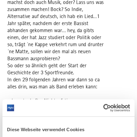
machst doch auch Musik, oder? Lass uns was
zusammen machen! Bock? So Indie,
Alternative auf deutsch, ich hab ein Lied…1
Jahr später, nachdem der erste Bassist
abhanden gekommen war… hey, da gibts
einen, der hat Jazz studiert oder Politik oder
so, trägt ´ne Kappe verkehrt rum und drunter
´ne Matte, sollen wir den mal als neuen
Bassmann ausprobieren?
So oder so ähnlich geht der Start der
Geschichte der 3 Sportfreunde.
In den 29 folgenden Jahren war dann so ca
alles drin, was man als Band erleben kann:
• kometenhafter Nichtaufstieg
• leicht verkrampftes Scheitern
• popartige Charteintritte
• zauberhafte Begegnungen
• Rockmomente für die Ewigkeit
Diese Webseite verwendet Cookies
•weltmeisterliche Millionenchöre