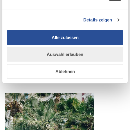
dass unser Herz vibriert und die Plunze wippt!
Wir wollen neues Zeug schreiben, dann mit
Best Of auf die Straße und auf die Kacke
Details zeigen
hauen!
Rauscht auch ihr mit uns durch 30
wunderbaren Jahren?
Alle zulassen
Autofreie Anreise
Auswahl erlauben
Ablehnen