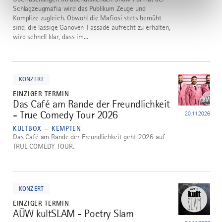
Schlagzeugmafia wird das Publikum Zeuge und
Komplize zugleich. Obwohl die Mafiosi stets bemüht
sind, die lässige Ganoven-Fassade aufrecht zu erhalten,
wird schnell klar, dass im...
mehr
dazu
KONZERT
EINZIGER TERMIN
Das Café am Rande der Freundlichkeit
3
- True Comedy Tour 2026
20.11.2026
KULTBOX — KEMPTEN
Das Café am Rande der Freundlichkeit geht 2026 auf
TRUE COMEDY TOUR.
mehr
dazu
KONZERT
EINZIGER TERMIN
AÜW kultSLAM - Poetry Slam
4