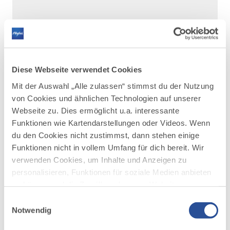
Diese Webseite verwendet Cookies
Mit der Auswahl „Alle zulassen“ stimmst du der Nutzung
von Cookies und ähnlichen Technologien auf unserer
Webseite zu. Dies ermöglicht u.a. interessante
Funktionen wie Kartendarstellungen oder Videos. Wenn
du den Cookies nicht zustimmst, dann stehen einige
DAZU PASSEND
Funktionen nicht in vollem Umfang für dich bereit. Wir
Ähnliche
verwenden Cookies, um Inhalte und Anzeigen zu
Veranstaltungen
personalisieren, Funktionen für soziale Medien anbieten
zu können und die Zugriffe auf unsere Website zu
analysieren. Außerdem geben wir Informationen zu
Einwilligungsauswahl
deiner Verwendung unserer Website an unsere Partner
Notwendig
für soziale Medien, Werbung und Analysen weiter.