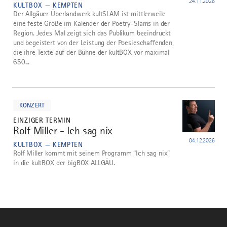
24.11.2026
KULTBOX — KEMPTEN
Der Allgäuer Überlandwerk kultSLAM ist mittlerweile
eine feste Größe im Kalender der Poetry-Slams in der
Region. Jedes Mal zeigt sich das Publikum beeindruckt
und begeistert von der Leistung der Poesieschaffenden,
die ihre Texte auf der Bühne der kultBOX vor maximal
650...
mehr
dazu
KONZERT
EINZIGER TERMIN
Rolf Miller - Ich sag nix
5
04.12.2026
KULTBOX — KEMPTEN
Rolf Miller kommt mit seinem Programm “Ich sag nix”
in die kultBOX der bigBOX ALLGÄU.