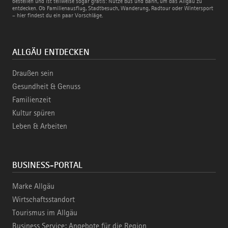
und
bestellen und ist teilweise sogar gratis: Nutze Bus und Bahn, um das Allgäu zu
Bahn
entdecken. Ob Familienausflug, Stadtbesuch, Wanderung, Radtour oder Wintersport
– hier findest du ein paar Vorschläge.
ALLGÄU ENTDECKEN
Draußen sein
Gesundheit & Genuss
Familienzeit
Kultur spüren
Leben & Arbeiten
BUSINESS-PORTAL
Marke Allgäu
Wirtschaftsstandort
Tourismus im Allgäu
Business Service: Angebote für die Region