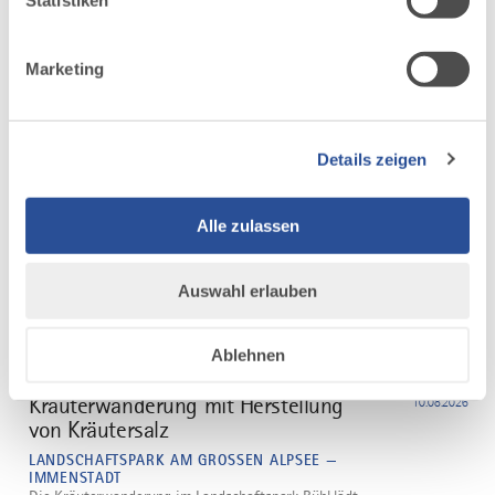
Statistiken
DAZU PASSEND
Ähnliche
Marketing
Veranstaltungen
Details zeigen
Alle zulassen
Auswahl erlauben
mehr
dazu
NATURERLEBNIS
Ablehnen
EINZIGER TERMIN
Urlaubswochen im Städtle:
1
Kräuterwanderung mit Herstellung
10.08.2026
von Kräutersalz
LANDSCHAFTSPARK AM GROSSEN ALPSEE — I
MMENSTADT