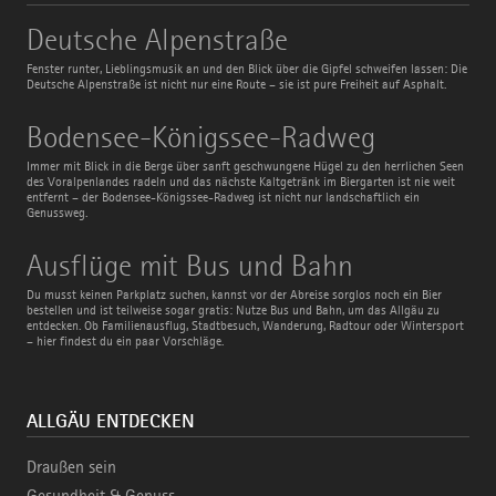
Deutsche
Deutsche Alpenstraße
Alpenstraße
Fenster runter, Lieblingsmusik an und den Blick über die Gipfel schweifen lassen: Die
Deutsche Alpenstraße ist nicht nur eine Route – sie ist pure Freiheit auf Asphalt.
Bodensee-
Bodensee-Königssee-Radweg
Königssee-
Radweg
Immer mit Blick in die Berge über sanft geschwungene Hügel zu den herrlichen Seen
des Voralpenlandes radeln und das nächste Kaltgetränk im Biergarten ist nie weit
entfernt – der Bodensee-Königssee-Radweg ist nicht nur landschaftlich ein
Genussweg.
Ausflüge
Ausflüge mit Bus und Bahn
mit
Bus
Du musst keinen Parkplatz suchen, kannst vor der Abreise sorglos noch ein Bier
und
bestellen und ist teilweise sogar gratis: Nutze Bus und Bahn, um das Allgäu zu
Bahn
entdecken. Ob Familienausflug, Stadtbesuch, Wanderung, Radtour oder Wintersport
– hier findest du ein paar Vorschläge.
ALLGÄU ENTDECKEN
Draußen sein
Gesundheit & Genuss