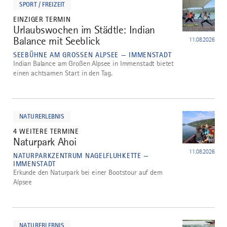
SPORT / FREIZEIT
EINZIGER TERMIN
Urlaubswochen im Städtle: Indian
3
Balance mit Seeblick
11.08.2026
SEEBÜHNE AM GROSSEN ALPSEE — IMMENSTADT
Indian Balance am Großen Alpsee in Immenstadt bietet
einen achtsamen Start in den Tag.
mehr
dazu
NATURERLEBNIS
4 WEITERE TERMINE
Naturpark Ahoi
4
11.08.2026
NATURPARKZENTRUM NAGELFLUHKETTE —
IMMENSTADT
Erkunde den Naturpark bei einer Bootstour auf dem
Alpsee
mehr
dazu
NATURERLEBNIS