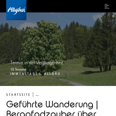
Menu
©
Termin in der Vergangenheit
10 Termine
IMMENSTADT I. ALLGÄU
...
STARTSEITE
Geführte Wanderung |
Bergpfadzauber über