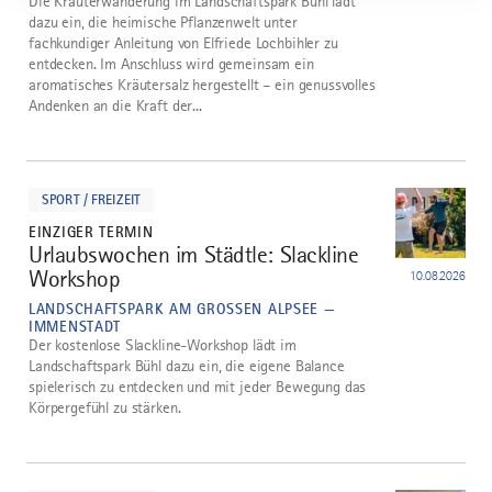
Die Kräuterwanderung im Landschaftspark Bühl lädt
dazu ein, die heimische Pflanzenwelt unter
fachkundiger Anleitung von Elfriede Lochbihler zu
entdecken. Im Anschluss wird gemeinsam ein
aromatisches Kräutersalz hergestellt – ein genussvolles
Andenken an die Kraft der...
mehr
dazu
SPORT / FREIZEIT
EINZIGER TERMIN
Urlaubswochen im Städtle: Slackline
2
Workshop
10.08.2026
LANDSCHAFTSPARK AM GROSSEN ALPSEE — I
MMENSTADT
Der kostenlose Slackline-Workshop lädt im
Landschaftspark Bühl dazu ein, die eigene Balance
spielerisch zu entdecken und mit jeder Bewegung das
Körpergefühl zu stärken.
mehr
dazu