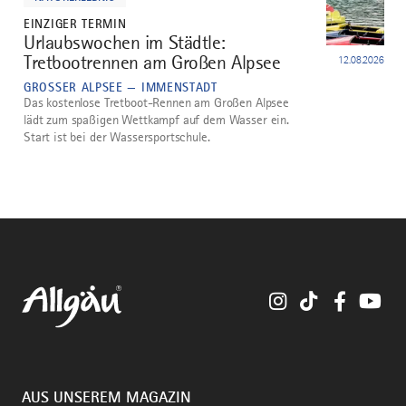
EINZIGER TERMIN
Urlaubswochen im Städtle:
5
Tretbootrennen am Großen Alpsee
12.08.2026
GROSSER ALPSEE — IMMENSTADT
Das kostenlose Tretboot-Rennen am Großen Alpsee
lädt zum spaßigen Wettkampf auf dem Wasser ein.
Start ist bei der Wassersportschule.
Instagram
TikTok
Faceboo
You
AUS UNSEREM MAGAZIN