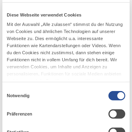
Diese Webseite verwendet Cookies
Mit der Auswahl „Alle zulassen“ stimmst du der Nutzung
AUF DER ALLGÄU KARTE
von Cookies und ähnlichen Technologien auf unserer
Webseite zu. Dies ermöglicht u.a. interessante
Funktionen wie Kartendarstellungen oder Videos. Wenn
du den Cookies nicht zustimmst, dann stehen einige
Funktionen nicht in vollem Umfang für dich bereit. Wir
verwenden Cookies, um Inhalte und Anzeigen zu
personalisieren, Funktionen für soziale Medien anbieten
zu können und die Zugriffe auf unsere Website zu
analysieren. Außerdem geben wir Informationen zu
Einwilligungsauswahl
deiner Verwendung unserer Website an unsere Partner
Notwendig
für soziale Medien, Werbung und Analysen weiter.
Unsere Partner führen diese Informationen
Präferenzen
möglicherweise mit weiteren Daten zusammen, die du
ihnen bereitgestellt hast oder die sie im Rahmen Ihrer
Nutzung der Dienste gesammelt haben.