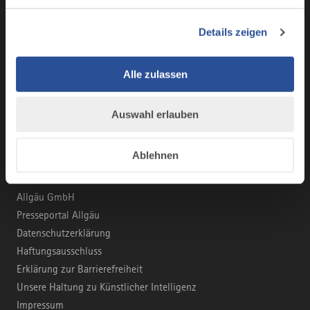
Marke Allgäu
Wirtschaftsstandort
Details zeigen
Tourismus im Allgäu
Business Service: Angebote für die Region
Innovation und Gründung
Alle zulassen
Auswahl erlauben
KONTAKT & INFORMATION
info@allgaeu.de
Ablehnen
Allgäu GmbH
Presseportal Allgäu
Datenschutzerklärung
Haftungsausschluss
Erklärung zur Barrierefreiheit
Unsere Haltung zu Künstlicher Intelligenz
Impressum