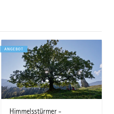
mehr
dazu
ANGEBOT
Himmelsstürmer -