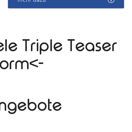
ele Triple Teaser
form<-
Angebote