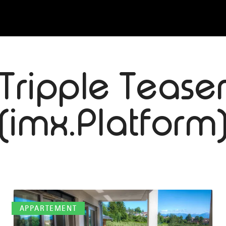
Tripple Tease
(imx.Platform
mehr
dazu
APPARTEMENT