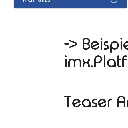
-> Beispi
imx.Plat
Teaser 