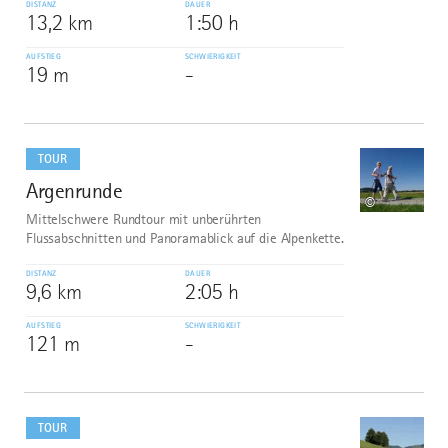
DISTANZ
DAUER
13,2 km
1:50 h
AUFSTIEG
SCHWIERIGKEIT
19 m
-
mehr
dazu
TOUR
Argenrunde
2
©
Mittelschwere Rundtour mit unberührten
Flussabschnitten und Panoramablick auf die Alpenkette.
DISTANZ
DAUER
9,6 km
2:05 h
AUFSTIEG
SCHWIERIGKEIT
121 m
-
mehr
dazu
TOUR