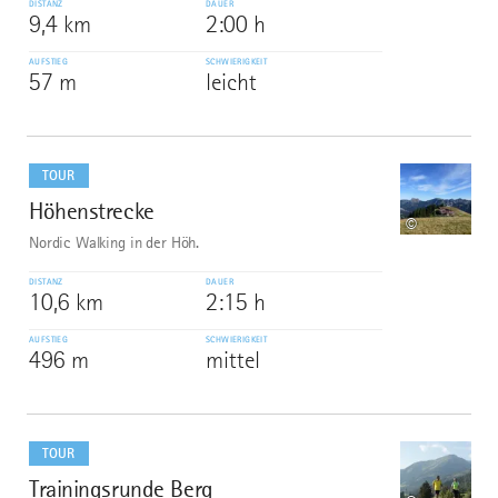
DISTANZ
DAUER
9,4 km
2:00 h
AUFSTIEG
SCHWIERIGKEIT
57 m
leicht
mehr
dazu
TOUR
Höhenstrecke
8
©
Nordic Walking in der Höh.
DISTANZ
DAUER
10,6 km
2:15 h
AUFSTIEG
SCHWIERIGKEIT
496 m
mittel
mehr
dazu
TOUR
Trainingsrunde Berg
9