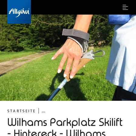
Menu
©
...
STARTSEITE
Wilhams Parkplatz Skilift
- Hintereck - Wilhams