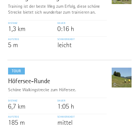
©
Training ist der beste Weg zum Erfolg, diese schöne
Strecke bietet sich wunderbar zum trainieren an.
DISTANZ
DAUER
1,3 km
0:16 h
AUFSTIEG
SCHWIERIGKEIT
5 m
leicht
mehr
dazu
TOUR
Höfersee-Runde
10
©
Schöne Walkingstrecke zum Höfersee.
DISTANZ
DAUER
6,7 km
1:05 h
AUFSTIEG
SCHWIERIGKEIT
185 m
mittel