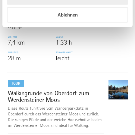
Niedersonthofener See
Rundweg um den Niedersonthofener See mit
Ablehnen
herrlichen Ausblicken auf Seen und Berge - typisch
Allgäu. Ideal für Spaziergänge, Nordic Walking oder
Jogging.
DISTANZ
DAUER
7,4 km
1:33 h
AUFSTIEG
SCHWIERIGKEIT
28 m
leicht
mehr
dazu
TOUR
Walkingrunde von Oberdorf zum
7
©
Werdensteiner Moos
Diese Route führt Sie vom Wanderparkplatz in
Oberdorf durch das Werdensteiner Moos und zurück.
Die ruhigen Pfade und der weiche Hackschnitzelboden
im Werdensteiner Moos sind ideal für Walking.