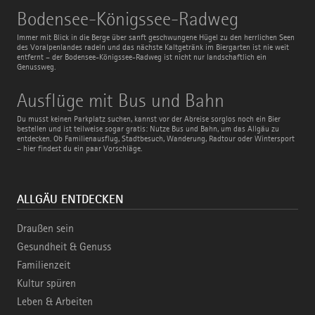
Bodensee-
Bodensee-Königssee-Radweg
Königssee-
Radweg
Immer mit Blick in die Berge über sanft geschwungene Hügel zu den herrlichen Seen
des Voralpenlandes radeln und das nächste Kaltgetränk im Biergarten ist nie weit
entfernt – der Bodensee-Königssee-Radweg ist nicht nur landschaftlich ein
Genussweg.
Ausflüge
Ausflüge mit Bus und Bahn
mit
Bus
Du musst keinen Parkplatz suchen, kannst vor der Abreise sorglos noch ein Bier
und
bestellen und ist teilweise sogar gratis: Nutze Bus und Bahn, um das Allgäu zu
Bahn
entdecken. Ob Familienausflug, Stadtbesuch, Wanderung, Radtour oder Wintersport
– hier findest du ein paar Vorschläge.
ALLGÄU ENTDECKEN
Draußen sein
Gesundheit & Genuss
Familienzeit
Kultur spüren
Leben & Arbeiten