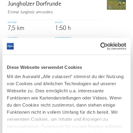
Jungholzer Dorfrunde
3
©
Einmal Jungholz umrunden.
DISTANZ
DAUER
7,5 km
1:50 h
AUFSTIEG
SCHWIERIGKEIT
221 m
schwer
mehr
dazu
Diese Webseite verwendet Cookies
TOUR
Mit der Auswahl „Alle zulassen“ stimmst du der Nutzung
Nordic Walking I Bad Wörishofen
4
©
von Cookies und ähnlichen Technologien auf unserer
In und um Bad Wörishofen stehen Ihnen
Webseite zu. Dies ermöglicht u.a. interessante
fünf Terrainkurwege (blau punktierte Linie) und drei
Nordic-Walking-Runden mit unterschiedlichen Längen
Funktionen wie Kartendarstellungen oder Videos. Wenn
und Schwierigkeitsgraden zur Verfügung.
du den Cookies nicht zustimmst, dann stehen einige
Die ausgeschilderten Touren führen durch die hügelige
Funktionen nicht in vollem Umfang für dich bereit. Wir
Wohlfühllandschaft des...
verwenden Cookies, um Inhalte und Anzeigen zu
DISTANZ
DAUER
personalisieren, Funktionen für soziale Medien anbieten
6,7 km
1:50 h