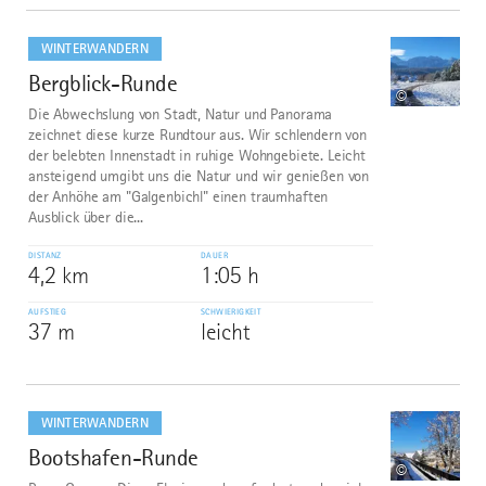
mehr
dazu
WINTERWANDERN
Bergblick-Runde
8
©
Die Abwechslung von Stadt, Natur und Panorama
zeichnet diese kurze Rundtour aus. Wir schlendern von
der belebten Innenstadt in ruhige Wohngebiete. Leicht
ansteigend umgibt uns die Natur und wir genießen von
der Anhöhe am "Galgenbichl" einen traumhaften
Ausblick über die...
DISTANZ
DAUER
4,2 km
1:05 h
AUFSTIEG
SCHWIERIGKEIT
37 m
leicht
mehr
dazu
WINTERWANDERN
Bootshafen-Runde
9
©