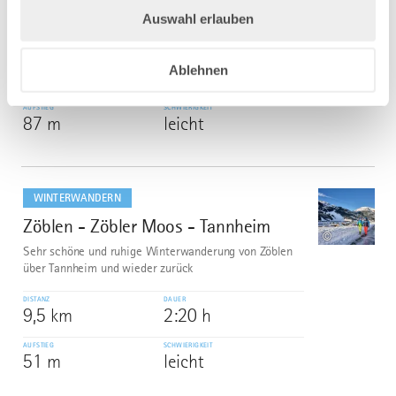
Wetterlage) eingeschneiten Golfplatz. Über den
Auswahl erlauben
Waldlehrpfad geht es zurück ins malerische Bergdorf.
DISTANZ
DAUER
Ablehnen
4,9 km
1:15 h
AUFSTIEG
SCHWIERIGKEIT
87 m
leicht
mehr
dazu
WINTERWANDERN
Zöblen - Zöbler Moos - Tannheim
7
©
Sehr schöne und ruhige Winterwanderung von Zöblen
über Tannheim und wieder zurück
DISTANZ
DAUER
9,5 km
2:20 h
AUFSTIEG
SCHWIERIGKEIT
51 m
leicht