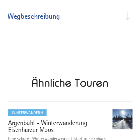
Wegbeschreibung
Ähnliche Touren
mehr
dazu
WINTERWANDERN
Argenbühl - Winterwanderung
1
©
Eisenharzer Moos
Eine schöner Winterwanderweg mit Start in Eisenharz.