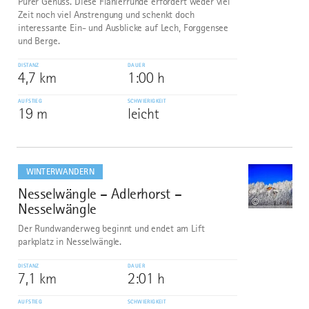
Purer Genuss. Diese Flanierrunde erfordert weder viel
Zeit noch viel Anstrengung und schenkt doch
interessante Ein- und Ausblicke auf Lech, Forggensee
und Berge.
DISTANZ
DAUER
4,7 km
1:00 h
AUFSTIEG
SCHWIERIGKEIT
19 m
leicht
mehr
dazu
WINTERWANDERN
Nesselwängle – Adlerhorst –
10
©
Nesselwängle
Der Rundwanderweg beginnt und endet am Lift
parkplatz in Nesselwängle.
DISTANZ
DAUER
7,1 km
2:01 h
AUFSTIEG
SCHWIERIGKEIT