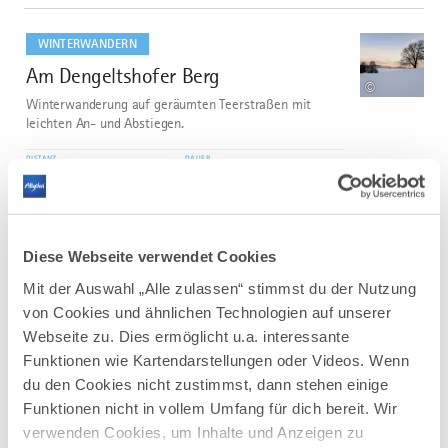
mehr
dazu
WINTERWANDERN
Am Dengeltshofer Berg
3
©
Winterwanderung auf geräumten Teerstraßen mit
leichten An- und Abstiegen.
DISTANZ
DAUER
3,4 km
1:00 h
AUFSTIEG
SCHWIERIGKEIT
49 m
leicht
Diese Webseite verwendet Cookies
mehr
Mit der Auswahl „Alle zulassen“ stimmst du der Nutzung
dazu
von Cookies und ähnlichen Technologien auf unserer
WINTERWANDERN
Webseite zu. Dies ermöglicht u.a. interessante
Tannheim - Grän
4
©
Funktionen wie Kartendarstellungen oder Videos. Wenn
Eine schöne und gemütliche Tour für die ganze Familie.
du den Cookies nicht zustimmst, dann stehen einige
Funktionen nicht in vollem Umfang für dich bereit. Wir
DISTANZ
DAUER
7,2 km
1:48 h
verwenden Cookies, um Inhalte und Anzeigen zu