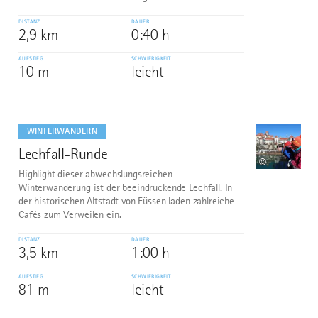
DISTANZ
DAUER
2,9 km
0:40 h
AUFSTIEG
SCHWIERIGKEIT
10 m
leicht
mehr
dazu
WINTERWANDERN
Lechfall-Runde
2
©
Highlight dieser abwechslungsreichen
Winterwanderung ist der beeindruckende Lechfall. In
der historischen Altstadt von Füssen laden zahlreiche
Cafés zum Verweilen ein.
DISTANZ
DAUER
3,5 km
1:00 h
AUFSTIEG
SCHWIERIGKEIT
81 m
leicht