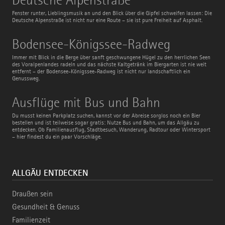
Alpenstraße
Fenster runter, Lieblingsmusik an und den Blick über die Gipfel schweifen lassen: Die
Deutsche Alpenstraße ist nicht nur eine Route – sie ist pure Freiheit auf Asphalt.
Bodensee-
Bodensee-Königssee-Radweg
Königssee-
Radweg
Immer mit Blick in die Berge über sanft geschwungene Hügel zu den herrlichen Seen
des Voralpenlandes radeln und das nächste Kaltgetränk im Biergarten ist nie weit
entfernt – der Bodensee-Königssee-Radweg ist nicht nur landschaftlich ein
Genussweg.
Ausflüge
Ausflüge mit Bus und Bahn
mit
Bus
Du musst keinen Parkplatz suchen, kannst vor der Abreise sorglos noch ein Bier
und
bestellen und ist teilweise sogar gratis: Nutze Bus und Bahn, um das Allgäu zu
Bahn
entdecken. Ob Familienausflug, Stadtbesuch, Wanderung, Radtour oder Wintersport
– hier findest du ein paar Vorschläge.
ALLGÄU ENTDECKEN
Draußen sein
Gesundheit & Genuss
Familienzeit