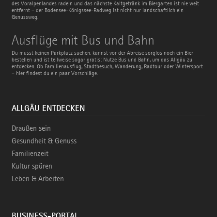
des Voralpenlandes radeln und das nächste Kaltgetränk im Biergarten ist nie weit
entfernt – der Bodensee-Königssee-Radweg ist nicht nur landschaftlich ein
Genussweg.
Ausflüge
Ausflüge mit Bus und Bahn
mit
Bus
Du musst keinen Parkplatz suchen, kannst vor der Abreise sorglos noch ein Bier
und
bestellen und ist teilweise sogar gratis: Nutze Bus und Bahn, um das Allgäu zu
Bahn
entdecken. Ob Familienausflug, Stadtbesuch, Wanderung, Radtour oder Wintersport
– hier findest du ein paar Vorschläge.
ALLGÄU ENTDECKEN
Draußen sein
Gesundheit & Genuss
Familienzeit
Kultur spüren
Leben & Arbeiten
BUSINESS-PORTAL