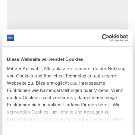
Details
Diese Webseite verwendet Cookies
Mit der Auswahl „Alle zulassen“ stimmst du der Nutzung
Bikini und Badehose solltest Du auf dieser
von Cookies und ähnlichen Technologien auf unserer
Runde im Sommer unbedingt dabei haben.
Webseite zu. Dies ermöglicht u.a. interessante
Gleich drei Weiher - Grundweiher, Trollweiher,
Funktionen wie Kartendarstellungen oder Videos. Wenn
Luimooser Weiher - liegen am Wanderweg.
du den Cookies nicht zustimmst, dann stehen einige
Die Tour führt durch blühende Wiesen und
Funktionen nicht in vollem Umfang für dich bereit. Wir
Hügel und bietet immer wieder neue
Aussichten auf Seen und Berge. Wer noch
verwenden Cookies, um Inhalte und Anzeigen zu
mehr Badelust verspürt, kann auch noch
personalisieren, Funktionen für soziale Medien anbieten
einen Abstecher zum Schwaltenweiher und
zu können und die Zugriffe auf unsere Website zu
dem Schönewalder Weiher einplanen.
analysieren. Außerdem geben wir Informationen zu