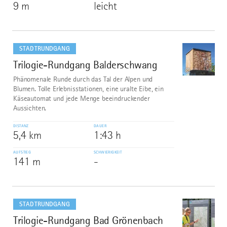
9 m
leicht
mehr
dazu
STADTRUNDGANG
Trilogie-Rundgang Balderschwang
6
©
Phänomenale Runde durch das Tal der Alpen und
Blumen. Tolle Erlebnisstationen, eine uralte Eibe, ein
Käseautomat und jede Menge beeindruckender
Aussichten.
DISTANZ
DAUER
5,4 km
1:43 h
AUFSTIEG
SCHWIERIGKEIT
141 m
-
mehr
dazu
STADTRUNDGANG
Trilogie-Rundgang Bad Grönenbach
7