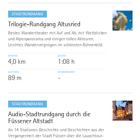
mehr
dazu
STADTRUNDGANG
Trilogie-Rundgang Altusried
9
©
Bestes Wandertheater mit Auf und Ab, mit Weitblicken
und Alpenpanorama und einigen tollen Akteuren.
Leichtes Wandervergnügen im schönsten Bühnenbild.
DISTANZ
DAUER
4,0 km
1:08 h
AUFSTIEG
SCHWIERIGKEIT
89 m
-
mehr
dazu
STADTRUNDGANG
Audio-Stadtrundgang durch die
10
©
Füssener Altstadt
An 14 Stationen Geschichte und Geschichten aus der
Vergangenheit der Stadt Füssen über die Lauschtour-