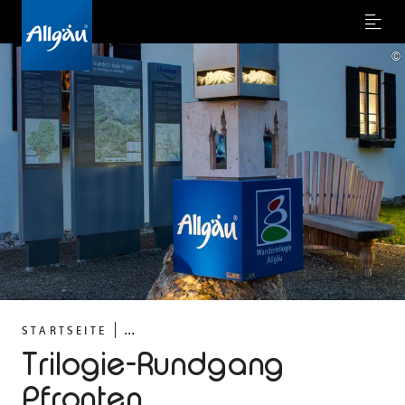
Menu
©
...
STARTSEITE
Trilogie-Rundgang
Pfronten