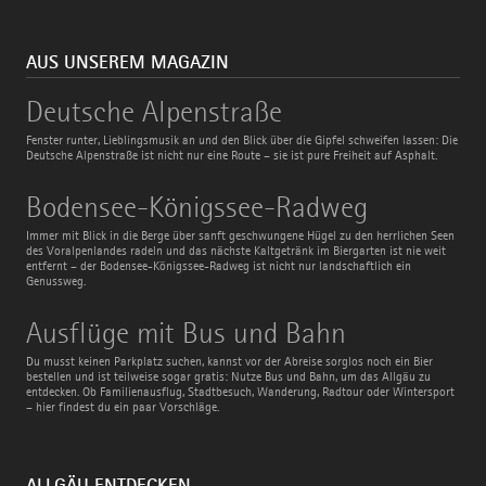
AUS UNSEREM MAGAZIN
Deutsche
Deutsche Alpenstraße
Alpenstraße
Fenster runter, Lieblingsmusik an und den Blick über die Gipfel schweifen lassen: Die
Deutsche Alpenstraße ist nicht nur eine Route – sie ist pure Freiheit auf Asphalt.
Bodensee-
Bodensee-Königssee-Radweg
Königssee-
Radweg
Immer mit Blick in die Berge über sanft geschwungene Hügel zu den herrlichen Seen
des Voralpenlandes radeln und das nächste Kaltgetränk im Biergarten ist nie weit
entfernt – der Bodensee-Königssee-Radweg ist nicht nur landschaftlich ein
Genussweg.
Ausflüge
Ausflüge mit Bus und Bahn
mit
Bus
Du musst keinen Parkplatz suchen, kannst vor der Abreise sorglos noch ein Bier
und
bestellen und ist teilweise sogar gratis: Nutze Bus und Bahn, um das Allgäu zu
Bahn
entdecken. Ob Familienausflug, Stadtbesuch, Wanderung, Radtour oder Wintersport
– hier findest du ein paar Vorschläge.
ALLGÄU ENTDECKEN