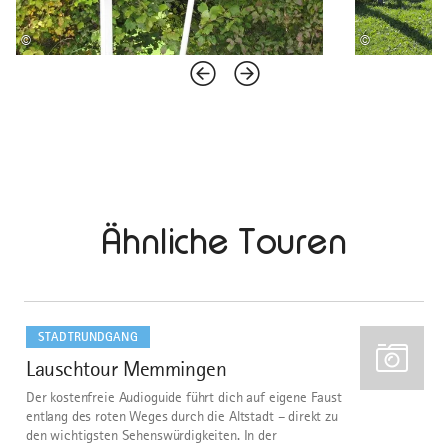
©
©
Ähnliche Touren
mehr
dazu
STADTRUNDGANG
Lauschtour Memmingen
1
Der kostenfreie Audioguide führt dich auf eigene Faust
entlang des roten Weges durch die Altstadt – direkt zu
den wichtigsten Sehenswürdigkeiten. In der