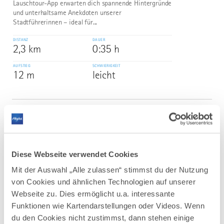
Lauschtour-App erwarten dich spannende Hintergründe
und unterhaltsame Anekdoten unserer
Stadtführerinnen – ideal für...
DISTANZ
DAUER
2,3 km
0:35 h
AUFSTIEG
SCHWIERIGKEIT
12 m
leicht
mehr
dazu
STADTRUNDGANG
Lauschtour Mindelheim
2
©
Lauschen, entdecken, mehr erfahren mit dem
Diese Webseite verwendet Cookies
kostenlosen Audioguide für die Mindelheimer Altstadt
Mit der Auswahl „Alle zulassen“ stimmst du der Nutzung
DISTANZ
DAUER
1,0 km
0:45 h
von Cookies und ähnlichen Technologien auf unserer
Webseite zu. Dies ermöglicht u.a. interessante
AUFSTIEG
SCHWIERIGKEIT
Funktionen wie Kartendarstellungen oder Videos. Wenn
3 m
leicht
du den Cookies nicht zustimmst, dann stehen einige