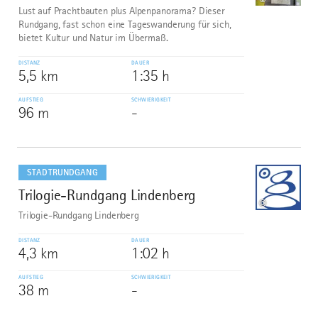
©
Lust auf Prachtbauten plus Alpenpanorama? Dieser
Rundgang, fast schon eine Tageswanderung für sich,
bietet Kultur und Natur im Übermaß.
DISTANZ
DAUER
5,5 km
1:35 h
AUFSTIEG
SCHWIERIGKEIT
96 m
-
mehr
dazu
STADTRUNDGANG
Trilogie-Rundgang Lindenberg
8
©
Trilogie-Rundgang Lindenberg
DISTANZ
DAUER
4,3 km
1:02 h
AUFSTIEG
SCHWIERIGKEIT
38 m
-