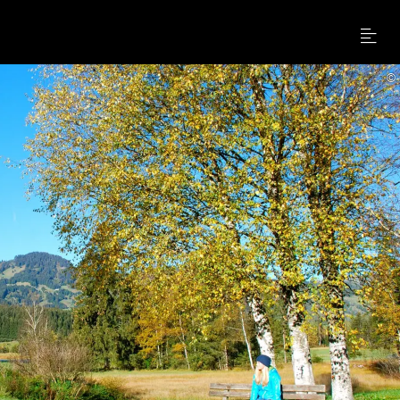
Menu
©