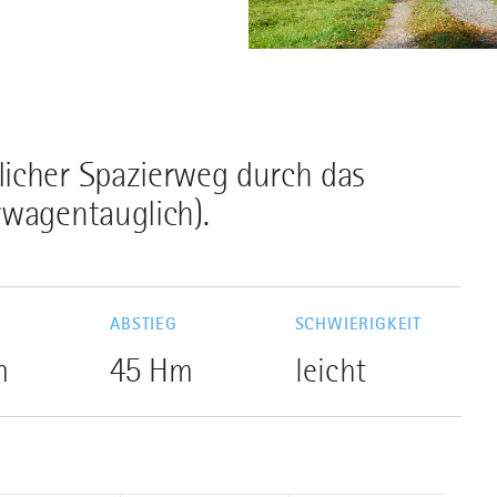
licher Spazierweg durch das
rwagentauglich).
G
ABSTIEG
SCHWIERIGKEIT
m
45 Hm
leicht