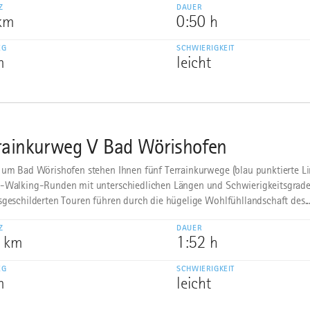
Z
DAUER
 km
0:50 h
EG
SCHWIERIGKEIT
m
leicht
rainkurweg V Bad Wörishofen
 um Bad Wörishofen stehen Ihnen fünf Terrainkurwege (blau punktierte Li
-Walking-Runden mit unterschiedlichen Längen und Schwierigkeitsgrade
sgeschilderten Touren führen durch die hügelige Wohlfühllandschaft des..
Z
DAUER
9 km
1:52 h
EG
SCHWIERIGKEIT
m
leicht