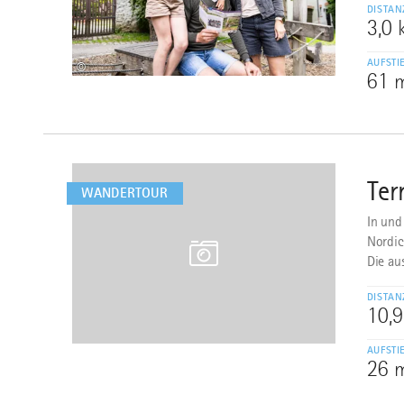
DISTAN
3,0
AUFSTI
©
61 
mehr
dazu
Ter
2
WANDERTOUR
In und
Nordic
Die au
DISTAN
10,
AUFSTI
26 