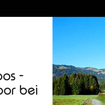
os -
or bei