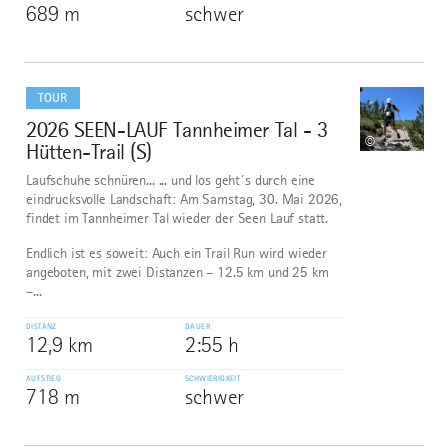
689 m
schwer
mehr
dazu
TOUR
2026 SEEN-LAUF Tannheimer Tal - 3
9
©
Hütten-Trail (S)
Laufschuhe schnüren... ... und los geht´s durch eine
eindrucksvolle Landschaft: Am Samstag, 30. Mai 2026,
findet im Tannheimer Tal wieder der Seen Lauf statt.
Endlich ist es soweit: Auch ein Trail Run wird wieder
angeboten, mit zwei Distanzen – 12.5 km und 25 km
–...
DISTANZ
DAUER
12,9 km
2:55 h
AUFSTIEG
SCHWIERIGKEIT
718 m
schwer