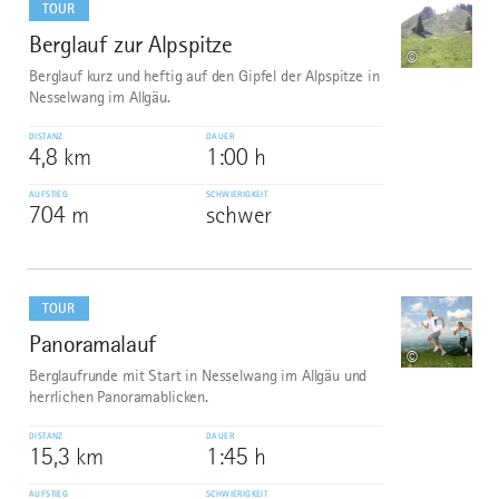
TOUR
Berglauf zur Alpspitze
7
©
Berglauf kurz und heftig auf den Gipfel der Alpspitze in
Nesselwang im Allgäu.
DISTANZ
DAUER
4,8 km
1:00 h
AUFSTIEG
SCHWIERIGKEIT
704 m
schwer
mehr
dazu
TOUR
Panoramalauf
8
©
Berglaufrunde mit Start in Nesselwang im Allgäu und
herrlichen Panoramablicken.
DISTANZ
DAUER
15,3 km
1:45 h
AUFSTIEG
SCHWIERIGKEIT