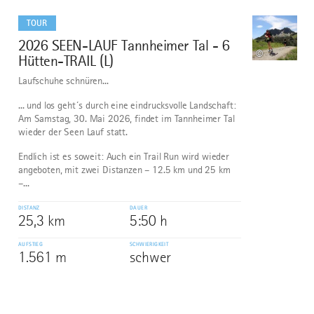
mehr
dazu
TOUR
2026 SEEN-LAUF Tannheimer Tal - 6
10
©
Hütten-TRAIL (L)
Laufschuhe schnüren...
... und los geht´s durch eine eindrucksvolle Landschaft:
Am Samstag, 30. Mai 2026, findet im Tannheimer Tal
wieder der Seen Lauf statt.
Endlich ist es soweit: Auch ein Trail Run wird wieder
angeboten, mit zwei Distanzen – 12.5 km und 25 km
–...
DISTANZ
DAUER
25,3 km
5:50 h
AUFSTIEG
SCHWIERIGKEIT
1.561 m
schwer