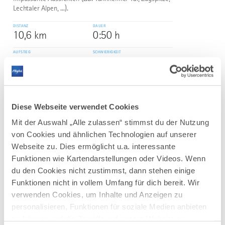
Lechtaler Alpen, ...).
DISTANZ
DAUER
10,6 km
0:50 h
AUFSTIEG
SCHWIERIGKEIT
516 m
schwer
mehr
dazu
TOUR
Diese Webseite verwendet Cookies
Rehbach-Runde
3
Mit der Auswahl „Alle zulassen“ stimmst du der Nutzung
©
Eine wunderschöne und kräfteraubende Laufrunde im
von Cookies und ähnlichen Technologien auf unserer
Grenzgebiet von Österreich und Deutschland.
Webseite zu. Dies ermöglicht u.a. interessante
Funktionen wie Kartendarstellungen oder Videos. Wenn
DISTANZ
DAUER
10,5 km
1:00 h
du den Cookies nicht zustimmst, dann stehen einige
Funktionen nicht in vollem Umfang für dich bereit. Wir
AUFSTIEG
SCHWIERIGKEIT
76 m
schwer
verwenden Cookies, um Inhalte und Anzeigen zu
personalisieren, Funktionen für soziale Medien anbieten
zu können und die Zugriffe auf unsere Website zu
mehr