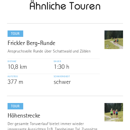
Ähnliche Touren
mehr
dazu
TOUR
Frickler Berg-Runde
1
©
Anspruchsvolle Runde über Schattwald und Zöblen
DISTANZ
DAUER
10,8 km
1:30 h
AUFSTIEG
SCHWIERIGKEIT
377 m
schwer
mehr
dazu
TOUR
Höhenstrecke
2
©
Der gesamte Toruverlauf bietet immer wieder
impossante Aussichten (z.B. Tannheimer Tal, Zugspitze,