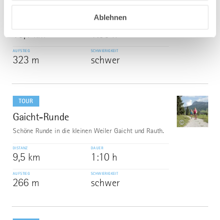
entlang des Seeufers nach Haller. Der Adlerhorst ist...
Ablehnen
DISTANZ
DAUER
10,1 km
1:00 h
AUFSTIEG
SCHWIERIGKEIT
323 m
schwer
mehr
dazu
TOUR
Gaicht-Runde
6
©
Schöne Runde in die kleinen Weiler Gaicht und Rauth.
DISTANZ
DAUER
9,5 km
1:10 h
AUFSTIEG
SCHWIERIGKEIT
266 m
schwer
mehr
dazu