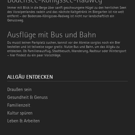
Königssee-
Radweg
Immer mit Blick in die Berge über sanft geschwungene Hügel zu den herrlichen Seen
des Voralpenlandes radeln und das nächste Kaltgetränk im Biergarten ist nie weit
entfernt – der Bodensee-Königssee-Radweg ist nicht nur landschaftlich ein
Genussweg.
Ausflüge
Ausflüge mit Bus und Bahn
mit
Bus
Du musst keinen Parkplatz suchen, kannst vor der Abreise sorglos noch ein Bier
und
bestellen und ist teilweise sogar gratis: Nutze Bus und Bahn, um das Allgäu zu
Bahn
entdecken. Ob Familienausflug, Stadtbesuch, Wanderung, Radtour oder Wintersport
– hier findest du ein paar Vorschläge.
ALLGÄU ENTDECKEN
Draußen sein
Gesundheit & Genuss
Familienzeit
Kultur spüren
Leben & Arbeiten